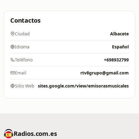
Contactos
Ciudad
Albacete
Idioma
Español
Teléfono
+698932799
Email
rtv8grupo@gmail.com
Sitio Web
sites.google.com/view/emisorasmusicales
Radios.com.es