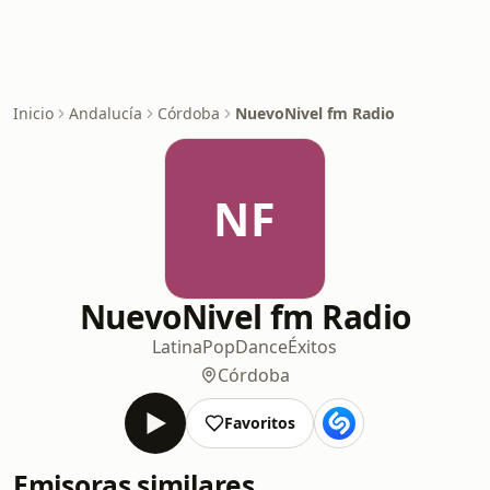
Inicio
Andalucía
Córdoba
NuevoNivel fm Radio
NF
NuevoNivel fm Radio
Latina
Pop
Dance
Éxitos
Córdoba
Favoritos
Emisoras similares