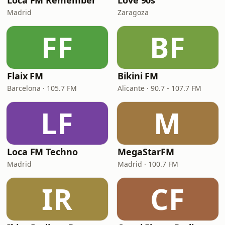
Loca FM Remember
Love 90s
Madrid
Zaragoza
FF
BF
Flaix FM
Bikini FM
Barcelona · 105.7 FM
Alicante · 90.7 - 107.7 FM
LF
M
Loca FM Techno
MegaStarFM
Madrid
Madrid · 100.7 FM
IR
CF