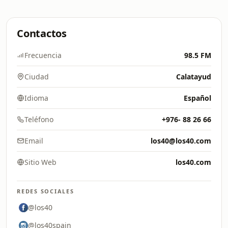
Contactos
Frecuencia
98.5 FM
Ciudad
Calatayud
Idioma
Español
Teléfono
+976- 88 26 66
Email
los40@los40.com
Sitio Web
los40.com
REDES SOCIALES
@los40
@los40spain