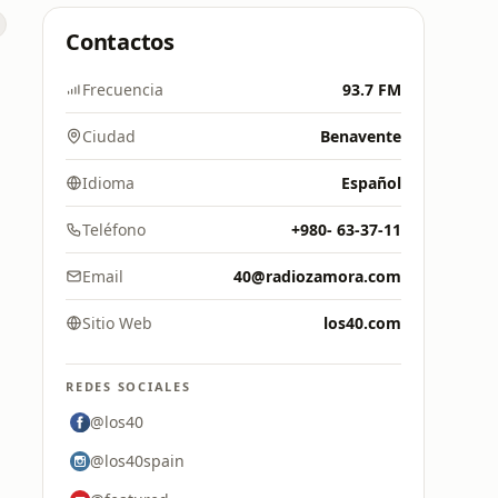
Contactos
Frecuencia
93.7 FM
Ciudad
Benavente
Idioma
Español
Teléfono
+980- 63-37-11
Email
40@radiozamora.com
Sitio Web
los40.com
REDES SOCIALES
@los40
@los40spain