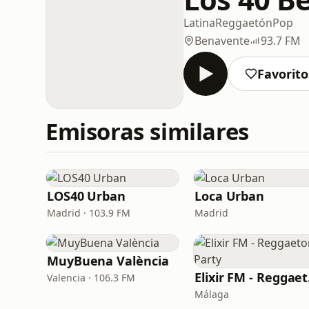
Latina
Reggaetón
Pop
Benavente
93.7 FM
Favorito
Emisoras similares
LOS40 Urban
Loca Urban
Madrid · 103.9 FM
Madrid
MuyBuena València
Eli
Valencia · 106.3 FM
Málaga