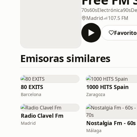
70s
60s
Electrónica
90s
De
Madrid
107.5 FM
Favorito
Emisoras similares
80 EXITS
1000 HITS Spain
Barcelona
Zaragoza
Radio Clavel Fm
Madrid
Málaga