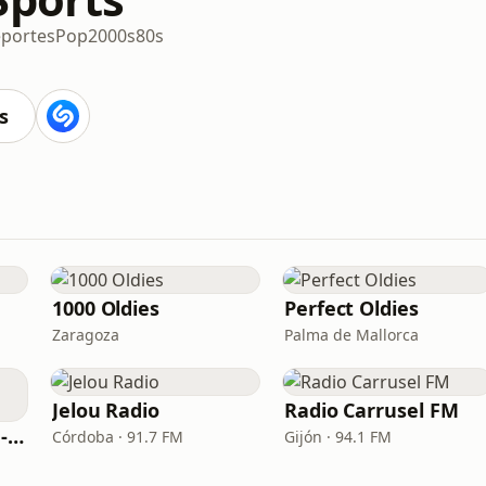
portes
Pop
2000s
80s
s
1000 Oldies
Perfect Oldies
Zaragoza
Palma de Mallorca
Jelou Radio
Radio Carrusel FM
Nostalgia Fm - 60s - 70s
Córdoba · 91.7 FM
Gijón · 94.1 FM