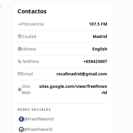
Contactos
Frecuencia
107.5 FM
Ciudad
Madrid
Idioma
English
Teléfono
+659423007
Email
rocafmadrid@gmail.com
Sitio
sites.google.com/view/freefmwo
Web
rld
REDES SOCIALES
@FreeFMworld
@freefmworld