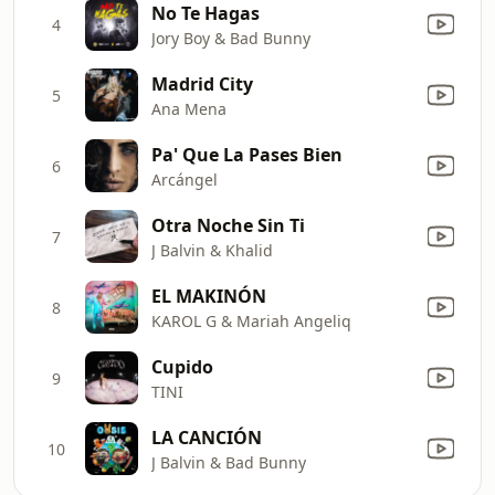
No Te Hagas
4
Jory Boy & Bad Bunny
Madrid City
5
Ana Mena
Pa' Que La Pases Bien
6
Arcángel
Otra Noche Sin Ti
7
J Balvin & Khalid
EL MAKINÓN
8
KAROL G & Mariah Angeliq
Cupido
9
TINI
LA CANCIÓN
10
J Balvin & Bad Bunny