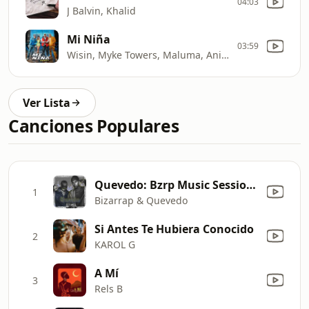
04:03
J Balvin, Khalid
Mi Niña
03:59
Wisin, Myke Towers, Maluma, Anitta, Los Legendarios
Ver Lista
Canciones Populares
Quevedo: Bzrp Music Sessions, Vol. 52/66
1
Bizarrap & Quevedo
Si Antes Te Hubiera Conocido
2
KAROL G
A Mí
3
Rels B