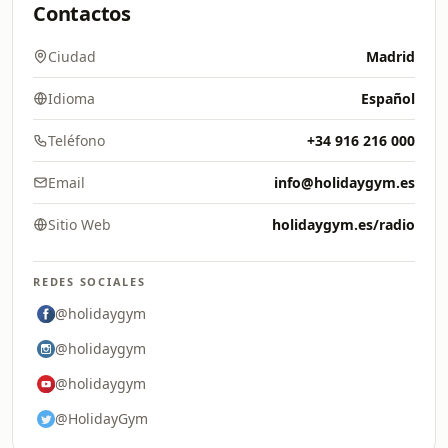
Contactos
Ciudad
Madrid
Idioma
Español
Teléfono
+34 916 216 000
Email
info@holidaygym.es
Sitio Web
holidaygym.es/radio
REDES SOCIALES
@holidaygym
@holidaygym
@holidaygym
@HolidayGym