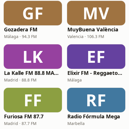
GF
MV
Gozadera FM
MuyBuena València
Málaga · 94.3 FM
Valencia · 106.3 FM
LK
EF
La Kalle FM 88.8 MADRID
Elixir FM - Reggaeton Party
Madrid · 88.8 FM
Málaga
FF
RF
Furiosa FM 87.7
Radio Fórmula Mega
Madrid · 87.7 FM
Marbella