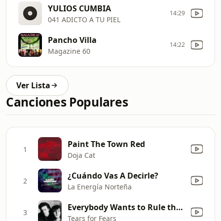
YULIOS CUMBIA
14:29
041 ADICTO A TU PIEL
Pancho Villa
14:22
Magazine 60
Ver Lista
Canciones Populares
Paint The Town Red
1
Doja Cat
¿Cuándo Vas A Decirle?
2
La Energía Norteña
Everybody Wants to Rule the World
3
Tears for Fears