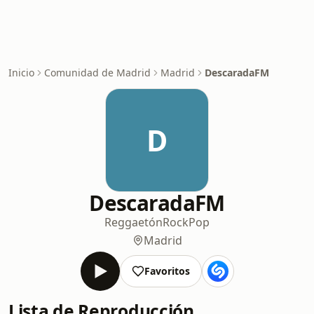
Inicio
Comunidad de Madrid
Madrid
DescaradaFM
D
DescaradaFM
Reggaetón
Rock
Pop
Madrid
Favoritos
Lista de Reproducción