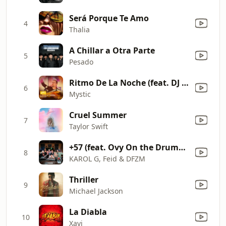
Será Porque Te Amo
4
Thalia
A Chillar a Otra Parte
5
Pesado
Ritmo De La Noche (feat. DJ T.H. & Nadi Sunrise) [Manuel Le Saux & Astuni Remix] [Mixed]
6
Mystic
Cruel Summer
7
Taylor Swift
+57 (feat. Ovy On the Drums, J Balvin, Maluma, Ryan Castro & Blessd)
8
KAROL G, Feid & DFZM
Thriller
9
Michael Jackson
La Diabla
10
Xavi