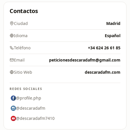
Contactos
Ciudad
Madrid
Idioma
Español
Teléfono
+34 624 26 61 85
Email
peticionesdescaradafm@gmail.com
Sitio Web
descaradafm.com
REDES SOCIALES
@profile.php
@descaradafm
@descaradafm7410