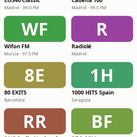
LOS40 Classic
Cadena 100
Madrid · 89.0 FM
Madrid · 99.5 FM
WF
R
Wifon FM
Radiolé
Murcia · 97.5 FM
Madrid
8E
1H
80 EXITS
1000 HITS Spain
Barcelona
Zaragoza
RR
BF