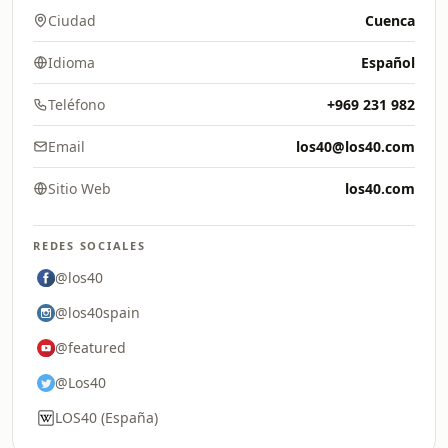
Ciudad
Cuenca
Idioma
Español
Teléfono
+969 231 982
Email
los40@los40.com
Sitio Web
los40.com
REDES SOCIALES
@los40
@los40spain
@featured
@Los40
LOS40 (España)