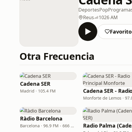
Deportes
Pop
Programa
Reus
1026 AM
Favorito
Otra Frecuencia
Cadena SER
Madrid · 105.4 FM
Ràdio Barcelona
Ra
Barcelona · 96.9 FM - 666 AM