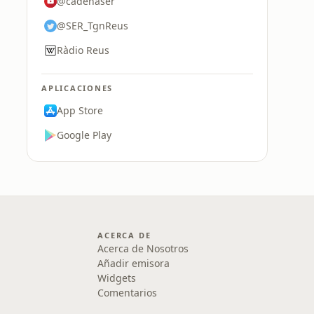
@cadenaser
@SER_TgnReus
Ràdio Reus
APLICACIONES
App Store
Google Play
ACERCA DE
Acerca de Nosotros
Añadir emisora
Widgets
Comentarios