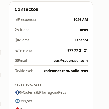
Contactos
Frecuencia
1026 AM
Ciudad
Reus
Idioma
Español
Teléfono
977 77 21 21
Email
reus@cadenaser.com
Sitio Web
cadenaser.com/radio-reus
REDES SOCIALES
@CadenaSERTarragonaReus
@la_ser