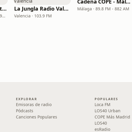
Cadena COPE - Málaga
Cadena COPE - Santa Cruz de Tenerife
La Jungla Radio Valencia
Málaga · 89.8 FM - 882 AM
Santa Cruz de Tenerife · 97.1 FM - 882 AM
Valencia · 103.9 FM
EXPLORAR
POPULARES
Emisoras de radio
Loca FM
Pódcasts
LOS40 Urban
Canciones Populares
COPE Más Madrid
LOS40
esRadio