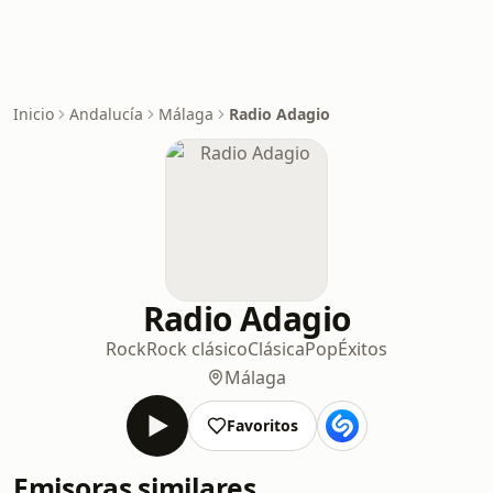
Inicio
Andalucía
Málaga
Radio Adagio
Radio Adagio
Rock
Rock clásico
Clásica
Pop
Éxitos
Málaga
Favoritos
Emisoras similares