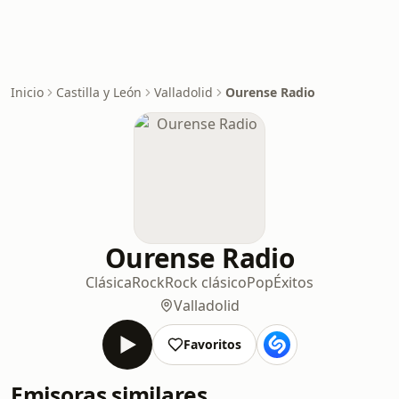
Inicio
Castilla y León
Valladolid
Ourense Radio
Ourense Radio
Clásica
Rock
Rock clásico
Pop
Éxitos
Valladolid
Favoritos
Emisoras similares