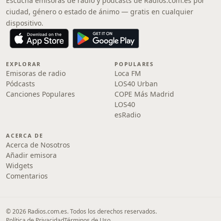
Escucha emisoras de radio y pódcasts de Radios.com.es por
ciudad, género o estado de ánimo — gratis en cualquier
dispositivo.
EXPLORAR
POPULARES
Emisoras de radio
Loca FM
Pódcasts
LOS40 Urban
Canciones Populares
COPE Más Madrid
LOS40
esRadio
ACERCA DE
Acerca de Nosotros
Añadir emisora
Widgets
Comentarios
© 2026 Radios.com.es. Todos los derechos reservados.
Política de Privacidad
Términos de Uso