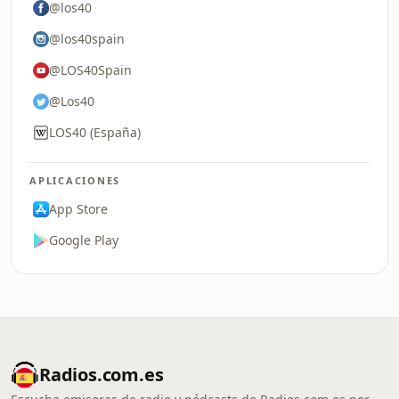
@los40
@los40spain
@LOS40Spain
@Los40
LOS40 (España)
APLICACIONES
App Store
Google Play
Radios.com.es