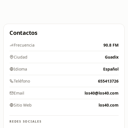
Contactos
Frecuencia
90.8 FM
Ciudad
Guadix
Idioma
Español
Teléfono
655413726
Email
los40@los40.com
Sitio Web
los40.com
REDES SOCIALES