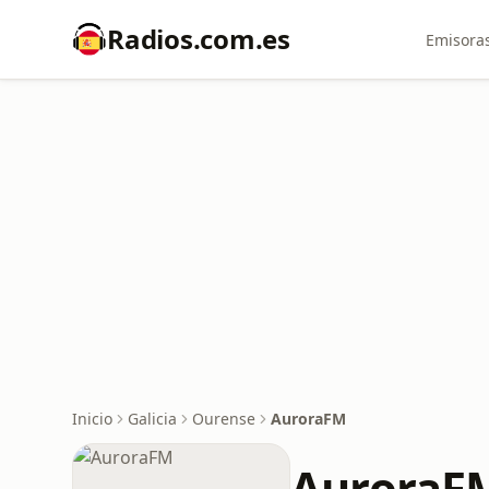
Radios.com.es
Emisoras
Inicio
Galicia
Ourense
AuroraFM
AuroraF