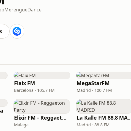
op
Merengue
Dance
s
Flaix FM
MegaStarFM
Barcelona · 105.7 FM
Madrid · 100.7 FM
ia
Elixir FM - Reggaeton Party
La Kalle FM 88.8 
Málaga
Madrid · 88.8 FM