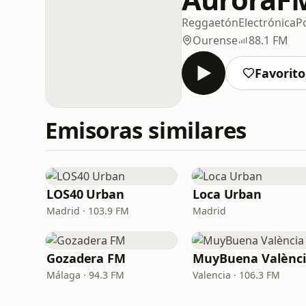
Reggaetón
Electrónica
P
Ourense
88.1 FM
Favorito
Emisoras similares
LOS40 Urban
Loca Urban
Madrid · 103.9 FM
Madrid
Gozadera FM
MuyBuena Valènc
Málaga · 94.3 FM
Valencia · 106.3 FM