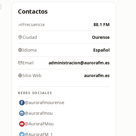
Contactos
Frecuencia
88.1 FM
Ciudad
Ourense
Idioma
Español
Email
administracion@aurorafm.es
Sitio Web
aurorafm.es
REDES SOCIALES
@aurorafmourense
@aurorafmou
@AuroraFMou
@AuroraFM_1