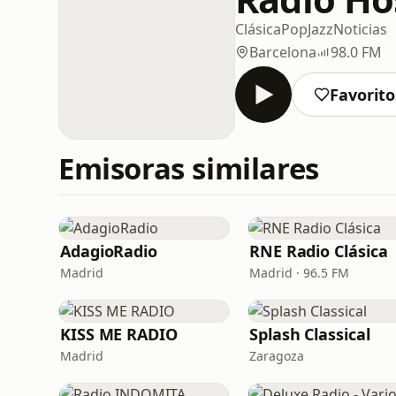
Clásica
Pop
Jazz
Noticias
Barcelona
98.0 FM
Favorito
Emisoras similares
AdagioRadio
RNE Radio Clásica
Madrid
Madrid · 96.5 FM
KISS ME RADIO
Splash Classical
Madrid
Zaragoza