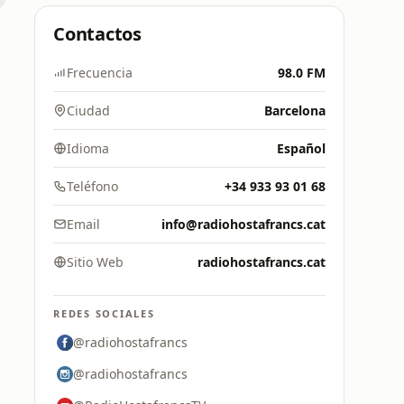
Contactos
Frecuencia
98.0 FM
Ciudad
Barcelona
Idioma
Español
Teléfono
+34 933 93 01 68
Email
info@radiohostafrancs.cat
Sitio Web
radiohostafrancs.cat
REDES SOCIALES
@radiohostafrancs
@radiohostafrancs