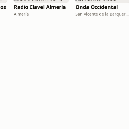
ios
Radio Clavel Almería
Onda Occidental
Almería
San Vicente de la Barquera · 92.2-107.7 FM