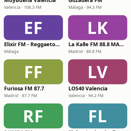
MuyBuena València
Gozadera FM
Valencia · 106.3 FM
Málaga · 94.3 FM
EF
LK
Elixir FM - Reggaeton Party
La Kalle FM 88.8 MADRID
Málaga
Madrid · 88.8 FM
FF
LV
Furiosa FM 87.7
LOS40 Valencia
Madrid · 87.7 FM
Valencia · 94.2 FM
RF
FL