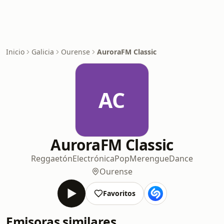
Inicio
Galicia
Ourense
AuroraFM Classic
AC
AuroraFM Classic
Reggaetón
Electrónica
Pop
Merengue
Dance
Ourense
Favoritos
Emisoras similares