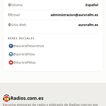
Idioma
Español
Email
administracion@aurorafm.es
Sitio Web
aurorafm.es
REDES SOCIALES
@aurorafmourense
@aurorafmou
@AuroraFMou
Radios.com.es
Escucha emisoras de radio y pódcasts de Radios.com.es por