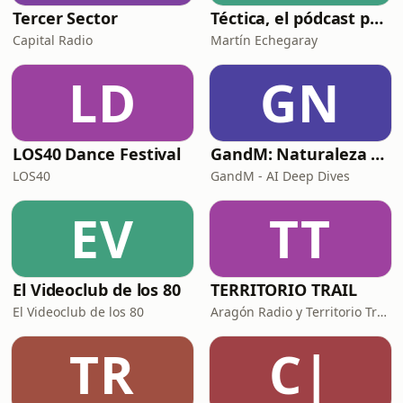
Tercer Sector
Téctica, el pódcast para los técnicos de pádel
Capital Radio
Martín Echegaray
LD
GN
LOS40 Dance Festival
GandM: Naturaleza Humana y Psicología
LOS40
GandM - AI Deep Dives
EV
TT
El Videoclub de los 80
TERRITORIO TRAIL
El Videoclub de los 80
Aragón Radio y Territorio Trail Media
TR
C|