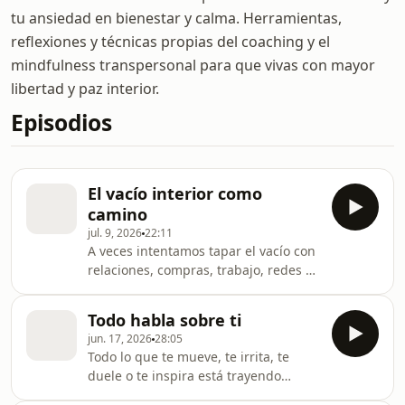
tu ansiedad en bienestar y calma. Herramientas,
reflexiones y técnicas propias del coaching y el
mindfulness transpersonal para que vivas con mayor
libertad y paz interior.
Episodios
El vacío interior como
camino
jul. 9, 2026
22:11
A veces intentamos tapar el vacío con
relaciones, compras, trabajo, redes o
exigencia. Pero quizá el vacío no viene
a ser llenado desde fuera, sino a
Todo habla sobre ti
mostrarnos el camino de regreso
jun. 17, 2026
28:05
hacia dentro. En este episodio
Todo lo que te mueve, te irrita, te
hablamos del vacío interior, la
duele o te inspira está trayendo
rendición y la posibilidad de volver a
información sobre ti. En este episodio
casa en una misma. 🔗 Accede aquí al