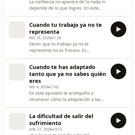
La confianza no aparece de la nada ni
formación gratuita de Diana
depende de lo que logres. En este
"Menopausia sin inflamanción" del 14
episodio te comparto 5 claves
al 21 de abril:
profundas para cultivar una confianza
https://dianalavidasana.systeme.io/formacion_men
Cuando tu trabajo ya no te
real, una que nace desde dentro y se
Desc
representa
sostiene incluso cuando las cosas no
feb. 25, 2026
21:26
salen como esperabas. Inicia tu
Sentir que tu trabajo ya no te
reinvención profesional con confianza
representa no es fracaso. Es
en el taller del próximo día 27 de
evolución. En este episodio te
marzo: https://themindfulroom.thrivecart.com/reinv
acompaño a comprender qué hay
profesional/
Cuando te has adaptado
detrás de esa desmotivación
tanto que ya no sabes quién
silenciosa y cómo empezar a poner
eres
claridad sin culpa. 🔗 Haz el test que
feb. 4, 2026
17:42
he preparado para saber si ha
En este episodio te acompaño a
llegado el momento de reinventarte
reconocer cómo la adaptación a las
laboralmente:
expectativas externas puede alejarte
https://forms.fillout.com/t/oenLPm3StZus
tanto de ti misma, que un día ya no
La dificultad de salir del
sepas quién eres. Y, sobre todo, cómo
sufrimiento
volver a ti sin culpa, sin exigencia… y
ene. 21, 2026
23:12
con amor. Descarga aquí la guía