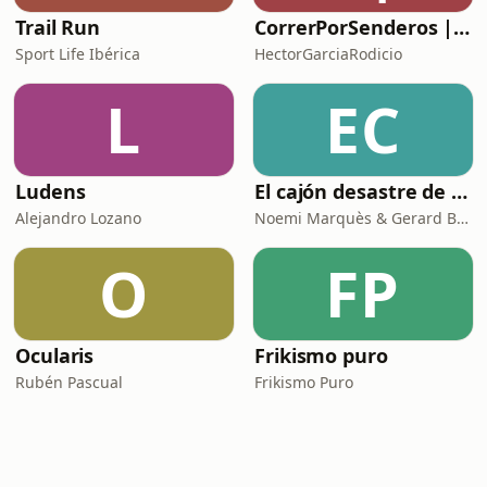
Trail Run
CorrerPorSenderos | El podcast de trail-running
Sport Life Ibérica
HectorGarciaRodicio
L
EC
Ludens
El cajón desastre de la fisioterapia
Alejandro Lozano
Noemi Marquès & Gerard Berenguer
O
FP
Ocularis
Frikismo puro
Rubén Pascual
Frikismo Puro