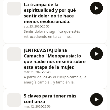
por qué ese desorden no es un error,
https://www.youtube.com/playlist?
La trampa de la
sino la antesala de un nuevo orden
list=PLhMRwOOx-
espiritualidad y por qué
más coherente contigo. Accede aquí
OJ_O5tBGzNlP0U_wh5py4Rqb
sentir dolor no te hace
a la lista privada donde comparto mi
🔗 Descubre más sobr
menos evolucionada.
proceso de reconfiguración personal y
abr. 23, 2026
25:55
de negocio:
Sentir dolor no significa que estés
https://www.youtube.com/playlist?
retrocediendo en tu camino
list=PLhMRwOOx-
espiritual. En este episodio
OJ_O5tBGzNlP0U_wh5py4Rqb
desmontamos una de las trampas
[ENTREVISTA] Diana
más sutiles del crecimiento personal:
Camacho "Menopausia: lo
creer que evolucionar es dejar de
que nadie nos enseñó sobre
sentir. Accede aquí a la lista privada
esta etapa de la mujer."
donde comparto mi proceso de
mar. 31, 2026
56:40
reconfiguración personal y de
A partir de los 45 el cuerpo cambia, la
negocio: https://www.youtube.com/playlist?
energía cambia… y también la
list=PLhMRwOOx-
identidad. En esta entrevista con
OJ_O5tBGzNlP0U_wh5py4Rqb
Diana Camacho hablamos de lo que
5 claves para tener más
realmente ocurre en la menopausia y
confianza
cómo atravesar esta etapa con salud,
mar. 12, 2026
22:56
claridad y bienestar. Únete a la