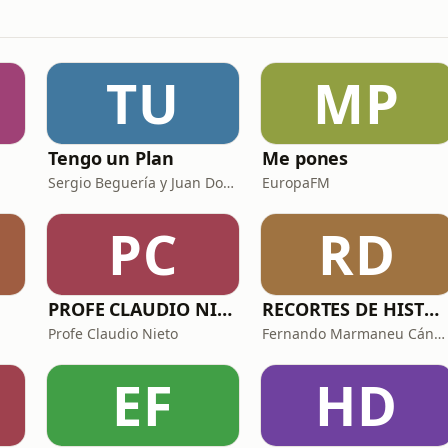
TU
MP
Tengo un Plan
Me pones
Sergio Beguería y Juan Domínguez
EuropaFM
PC
RD
PROFE CLAUDIO NIETO
RECORTES DE HISTORIA Y CIENCIA
Profe Claudio Nieto
Fernando Marmaneu Cánovas
EF
HD