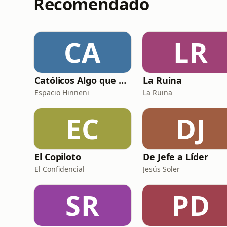
Recomendado
CA
LR
Católicos Algo que Saber
La Ruina
Espacio Hinneni
La Ruina
EC
DJ
El Copiloto
De Jefe a Líder
El Confidencial
Jesús Soler
SR
PD