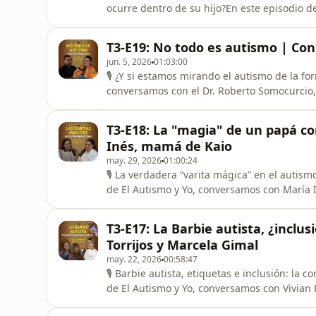
ocurre dentro de su hijo?En este episodio 
Marcela, una niña de 11 años con autismo, 
terapias, alimentación, intuición y espera
T3-E19: No todo es autismo | Con
de autismo a los 18 meses, el i
jun. 5, 2026
01:03:00
🎙️ ¿Y si estamos mirando el autismo de la f
conversamos con el Dr. Roberto Somocurcio, 
está transformando la forma en que muchas 
detrás de algunos síntomas pueden existir 
T3-E18: La "magia" de un papá c
investigados.Hablamos sobre microbiot
Inés, mamá de Kaio
may. 29, 2026
01:00:24
🎙️ La verdadera “varita mágica” en el autis
de El Autismo y Yo, conversamos con María 
muchas familias buscando algo que “funcio
microbiota, sensibilidad alimentaria, supl
T3-E17: La Barbie autista, ¿inclus
que implica acompañ
Torrijos y Marcela Gimal
may. 22, 2026
00:58:47
🎙️ Barbie autista, etiquetas e inclusión: l
de El Autismo y Yo, conversamos con Vivian 
polémica alrededor de la Barbie autista y 