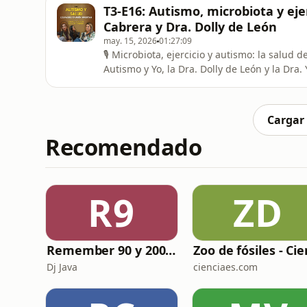
de inclusión, etiquetas, bullying, educació
T3-E16: Autismo, microbiota y ejer
familias que acompañan
Cabrera y Dra. Dolly de León
may. 15, 2026
01:27:09
🎙️ Microbiota, ejercicio y autismo: la salud
Autismo y Yo, la Dra. Dolly de León y la Dra
ejercicio y alimentación.Una conversación 
termina afectado por años de estrés, mala
muscular, dietas
Cargar
Recomendado
R9
ZD
Remember 90 y 2000 en PLAY WITH ME by Dj Java
Dj Java
cienciaes.com