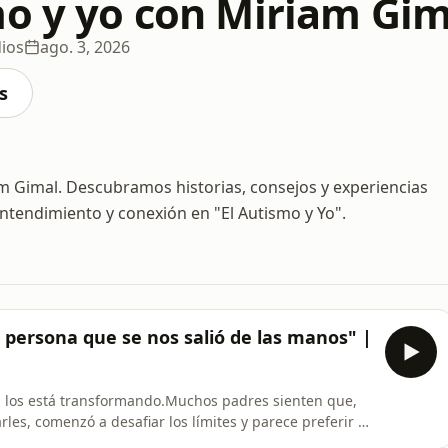
mo y yo con Miriam Gim
ios
ago. 3, 2026
s
 Gimal. Descubramos historias, consejos y experiencias
tendimiento y conexión en "El Autismo y Yo".
a persona que se nos salió de las manos" |
s... los está transformando.Muchos padres sienten que,
les, comenzó a desafiar los límites y parece preferir a
ro ¿y si todo eso fuera parte de un proceso normal del