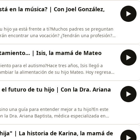
 Yo, Miriam conversa con la psicóloga maternal y coach
está en la música? | Con Joel González,
e tu hijo ya está frente a ti?Muchos padres se preguntan
drán encontrar una vocación? ¿Tendrán una profesión?
El Autismo y Yo, Miriam conversa con el músico y
ca puede convertirse en mucho más que un hobby: un
tamiento... | Isis, la mamá de Mateo
ento para el autismo?Hace tres años, Isis llegó a
mbiar la alimentación de su hijo Mateo. Hoy regresa
o y cómo la constancia, la alimentación y el
toda su familia.En este episodio de El Autismo y Yo,
el futuro de tu hijo | Con la Dra. Ariana
.. sino una guía para entender mejor a tu hijo?En este
n la Dra. Ariana Baptista, médica especializada en
tegrativa, para entender cómo la genética, la
os a personalizar el tratamiento de cada niño dentro
hija" | La historia de Karina, la mamá de