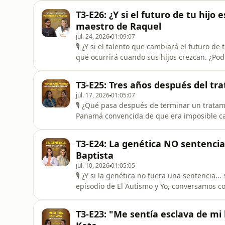
desarrollo?En este episodio de El Autismo y
T3-E26: ¿Y si el futuro de tu hijo 
Fer Es
maestro de Raquel
jul. 24, 2026
01:09:07
🎙️ ¿Y si el talento que cambiará el futuro d
qué ocurrirá cuando sus hijos crezcan. ¿Po
¿Serán independientes?En este episodio de 
profesor Joel González sobre cómo la músi
T3-E25: Tres años después del tra
lenguaje, una forma d
jul. 17, 2026
01:05:07
🎙️ ¿Qué pasa después de terminar un tratami
Panamá convencida de que era imposible ca
para contar qué ocurrió después del protocol
compromiso diario transformaron la vida de 
T3-E24: La genética NO sentencia 
conversamos sobre el verdader
Baptista
jul. 10, 2026
01:05:05
🎙️ ¿Y si la genética no fuera una sentencia.
episodio de El Autismo y Yo, conversamos co
genética clínica, medicina regenerativa e in
epigenética y la metilación pueden ayudarn
T3-E23: "Me sentía esclava de mi 
del espectro autista.H