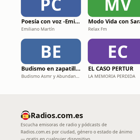
PC
MV
Poesía con voz -Emiliano Martín- Podcasts
Emiliano Martín
Relax Fm
BE
EC
Budismo en zapatillas, El budismo sin sermones
EL CASO PERTUR
Budismo Asmr y Abundancia
LA MEMORIA PERDIDA
Radios.com.es
Escucha emisoras de radio y pódcasts de
Radios.com.es por ciudad, género o estado de ánimo
— gratis en cualquier dispositivo.