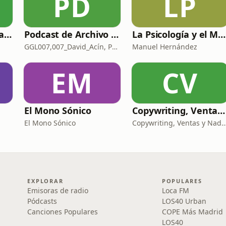
PD
LP
Modo Vida con Sara Manzaneque
Podcast de Archivo 007
La Psicología y el Modelo Parcuve®
GGL007,007_David_Acín, Pablo_Ortega, 58, AlbertoBond y Claalc
Manuel Hernández
EM
CV
El Mono Sónico
Copywriting, Ventas y Nada que perder
El Mono Sónico
Copywriting, Ventas y Nada que
EXPLORAR
POPULARES
Emisoras de radio
Loca FM
Pódcasts
LOS40 Urban
Canciones Populares
COPE Más Madrid
LOS40