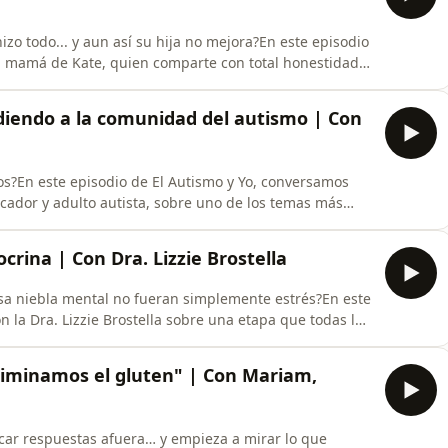
zo todo... y aun así su hija no mejora?En este episodio
, mamá de Kate, quien comparte con total honestidad
l agotamiento y la frustración hasta encontrar una
s sobre las señales tempranas, las terapias, la
idiendo a la comunidad del autismo | Con
rnos?En este episodio de El Autismo y Yo, conversamos
cador y adulto autista, sobre uno de los temas más
te polarización entre personas autistas, familias y
a de escuchar experiencias diferentes, construir
crina | Con Dra. Lizzie Brostella
 y esa niebla mental no fueran simplemente estrés?En este
 la Dra. Lizzie Brostella sobre una etapa que todas las
s están realmente preparadas: la perimenopausia y la
e suelen pasar desapercibidos, el impacto de las
eliminamos el gluten" | Con Mariam,
car respuestas afuera… y empieza a mirar lo que