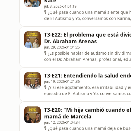
Kate
jul. 3, 2026
01:01:19
🎙️ ¿Qué pasa cuando una mamá siente que hi
de El Autismo y Yo, conversamos con Karina
el camino que recorrió desde la negación, e
nueva forma de entender el autismo.Hablamo
T3-E22: El problema que está div
alimentación, el impacto
Dr. Abraham Arenas
jun. 29, 2026
01:01:25
🎙️ ¿Es posible hablar de autismo sin dividi
con el Dr. Abraham Arenas, profesional, edu
sensibles dentro de la comunidad: la crecien
profesionales.Hablamos sobre la importanci
T3-E21: Entendiendo la salud endo
puentes en lugar de le
jun. 19, 2026
01:21:36
🎙️ ¿Y si ese agotamiento, esa irritabilidad
episodio de El Autismo y Yo, conversamos con
mujeres atravesarán, pero para la que poca
menopausia.Hablamos sobre los síntomas qu
T3-E20: "Mi hija cambió cuando 
hormonas en el
mamá de Marcela
jun. 12, 2026
01:04:34
🎙️ ¿Qué pasa cuando una mamá deja de bus