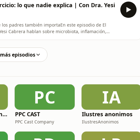
n, accesibilidad y del agotamiento que viven muchas
cicio: lo que nadie explica | Con Dra. Yesi
 de los padres también importaEn este episodio de El
. Yesi Cabrera hablan sobre microbiota, inflamación,
profunda sobre cómo el cuerpo de los padres también
 alimentación y agotamiento.Hablamos de deporte, masa
 más episodios
PC
IA
Zoo de fósiles - Cienciaes.com
PPC CAST
Ilustres anonimos
PPC Cast Company
IlustresAnonimos