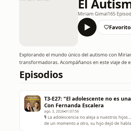
El Autis
Miriam Gimal
165 Episod
Favorito
Explorando el mundo único del autismo con Miriam
transformadoras. Acompáñanos en este viaje de en
Episodios
T3-E27: "El adolescente no es un
Con Fernanda Escalera
ago. 3, 2026
01:07:56
🎙️ La adolescencia no aleja a nuestros hijo
de un momento a otro, su hijo dejó de hablar
sus amigos antes que a su propia familia.Pe