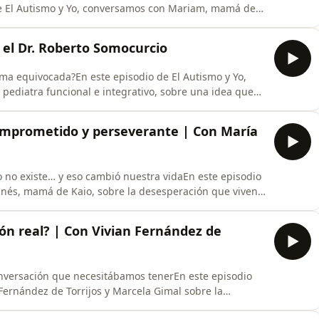
de El Autismo y Yo, conversamos con Mariam, mamá de
sobre un camino lleno de aprendizaje, migración,
nza.Mariam comparte cómo detectó las primeras señales
 el Dr. Roberto Somocurcio
orma equivocada?En este episodio de El Autismo y Yo,
pediatra funcional e integrativo, sobre una idea que
familias y profesionales entienden el autismo: que
factores biológicos que merecen ser
omprometido y perseverante | Con María
mo no existe… y eso cambió nuestra vidaEn este episodio
Inés, mamá de Kaio, sobre la desesperación que viven
ne” dentro del autismo.Hablamos de alimentación,
ementos, regresiones, terapias y del enorme compromiso
ión real? | Con Vivian Fernández de
a conversación que necesitábamos tenerEn este episodio
Fernández de Torrijos y Marcela Gimal sobre la
todo lo que despertó dentro de la comunidad.Hablamos