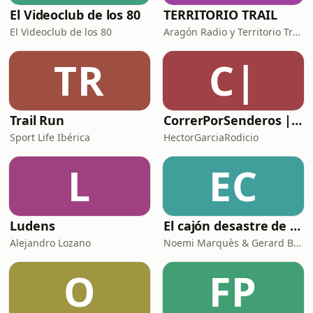
El Videoclub de los 80
TERRITORIO TRAIL
El Videoclub de los 80
Aragón Radio y Territorio Trail Media
TR
C|
Trail Run
CorrerPorSenderos | El podcast de trail-running
Sport Life Ibérica
HectorGarciaRodicio
L
EC
Ludens
El cajón desastre de la fisioterapia
Alejandro Lozano
Noemi Marquès & Gerard Berenguer
O
FP