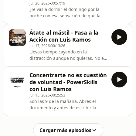
jul. 20, 2026
00:57:19
intacto. En este episodio Luis Ramos
¿Te vas a dormir el domingo por la
te explica un sistema de cuatro piezas
noche con esa sensación de que la
para trabajar en lo que de verdad
semana ya se escapó antes de
importa, aceptando que tu lista nunca
empezar? ¿Hay una vocecita que te
s
Átate al mástil - Pasa a la
dice que deberías estar haciendo un
Acción con Luis Ramos
poquito más, aunque ya hayas hecho
jul. 17, 2026
00:13:26
mucho? En este episodio resumo
Llevas tiempo cayendo en la
Cuatro Mil Semanas (Four Thousand
distracción aunque no quieras. No es
Weeks, 2021), de Oliver Burkeman,
falta de disciplina: es que sigues
periodista británico que pasó años
confiando en una voluntad que ya no
obsesionado con los sistemas de
Concentrarte no es cuestión
existe a las seis de la tarde. En este
productividad hasta que, sentad
de voluntad - PowerSkills
episodio Luis Ramos te explica la
con Luis Ramos
técnica del precompromiso —la
jul. 15, 2026
00:25:53
misma que usó Ulises hace 3.000
Son las 9 de la mañana. Abres el
años— para no perder esa batalla: ✅
documento y antes de escribir la
Por qué tu fuerza de voluntad falla
primera frase ya llevas 20 minutos
siempre a la misma hora ✅ Cómo
mirando cómo un señor restaura una
atarte al mástil antes
silla antigua. Ni tienes sillas antiguas.
Cargar más episodios
La frase que te dices a continuación