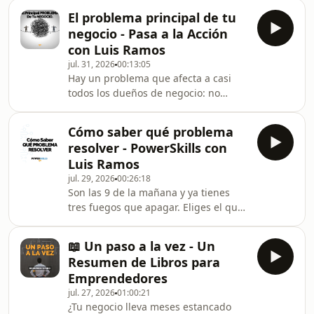
pregunta "¿cómo lo hago?" parece
«pedir
El problema principal de tu
lógica, pero es una trampa que te
negocio - Pasa a la Acción
condena a hacerlo tú solo, con tu
con Luis Ramos
tiempo y tu atención, que no son
jul. 31, 2026
00:13:05
infinitos. En este episodio resumimos
Hay un problema que afecta a casi
Quién, no cómo (Who Not How, 2020),
todos los dueños de negocio: no
de Dan Sullivan y Ben Hardy. Sullivan
saben cuál es su problema más
es fundador de Strategic Coach, la
importante. Puedes pasarte meses
mayor empr
Cómo saber qué problema
apagando incendios sin atacar lo que
resolver - PowerSkills con
de verdad frena tu crecimiento. En
Luis Ramos
este episodio Luis Ramos te explica
jul. 29, 2026
00:26:18
cómo hacer un diagnóstico completo
Son las 9 de la mañana y ya tienes
de tu negocio en 15 minutos y salir
tres fuegos que apagar. Eliges el que
con una sola frase que te guíe
más grita. Hora y media después lo
durante los próximos meses: ✅ El
has calmado y te sientes resolutivo. A
método de cuatro pasos par
📖 Un paso a la vez - Un
mediodía te das cuenta de que llevas
Resumen de Libros para
meses apagando ese mismo incendio.
Emprendedores
Apagaste el fuego que más gritaba,
jul. 27, 2026
01:00:21
no el que más importaba. En este
¿Tu negocio lleva meses estancado
episodio Luis Ramos te explica cómo