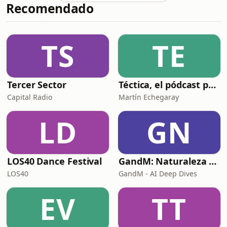
Recomendado
es siempre la misma: "me falta
disciplina". Esa frase es mentira. Y
mientras te la sigas creyendo,
siempre perderás esa pelea. En este
TS
TE
episodio Luis Ramos te explica por
qué concentrart
Tercer Sector
Téctica, el pódcast para los técnicos de pádel
Capital Radio
Martín Echegaray
LD
GN
LOS40 Dance Festival
GandM: Naturaleza Humana y Psicología
LOS40
GandM - AI Deep Dives
EV
TT