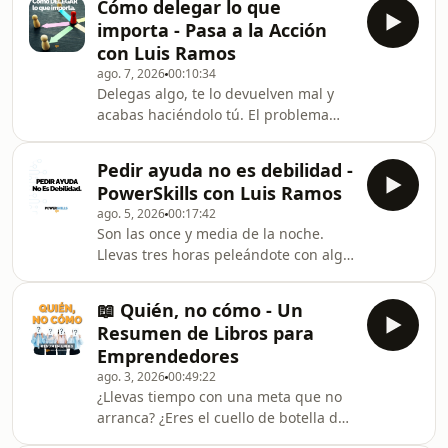
Cómo delegar lo que
mayoría de emprendedores reacciona
importa - Pasa a la Acción
mal cuando llega ahí. En este
con Luis Ramos
episodio resumimos Buy Back Your
ago. 7, 2026
00:10:34
Time (Recupera tu tiempo, 2023), de
Delegas algo, te lo devuelven mal y
Dan Martell, un emprendedor
acabas haciéndolo tú. El problema
canadiense que pasó de estar en la
casi nunca es la persona: es que le
cárcel a los 17 años a dirigir un
diste autonomía sin claridad, un
negocio de ocho cifras trabajand
Pedir ayuda no es debilidad -
encargo borroso que ella rellenó con
PowerSkills con Luis Ramos
su imaginación. En este episodio Luis
ago. 5, 2026
00:17:42
Ramos te explica cómo usar el filtro
Son las once y media de la noche.
de impacto para delegar con claridad
Llevas tres horas peleándote con algo
total: ✅ Por qué autonomía sin
que no deberías estar haciendo tú. Y
claridad acaba siempre en frustración
hay alguien a dos mensajes que lo
✅ Las siete preguntas que defines
📖 Quién, no cómo - Un
resolvería en veinte minutos. Lo
antes
Resumen de Libros para
sabes. Pero no le escribes. En este
Emprendedores
episodio Luis Ramos te explica por
ago. 3, 2026
00:49:22
qué pedir ayuda no es debilidad sino
¿Llevas tiempo con una meta que no
la habilidad profesional que separa a
arranca? ¿Eres el cuello de botella de
los que avanzan de los que se ahogan
todo lo que pasa en tu negocio? La
solos: ✅ De dónde viene el mito