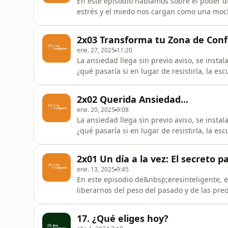
En este episodio hablamos sobre el poder de
estrés y el miedo nos cargan como una moc
avanzar con más claridad y confianza. Si e
comentario&nbsp;y dime qué parte te hizo cli
2x03 Transforma tu Zona de Conf
haces,&nbsp;sígueme&nbsp;para más conte
ene. 27, 2025
11:20
La ansiedad llega sin previo aviso, se insta
¿qué pasaría si en lugar de resistirla, la es
nueva perspectiva: ver la ansiedad como 
cómo elegirnos a nosotros mismos, accionar i
2x02 Querida Ansiedad...
en medio del ca
ene. 20, 2025
9:08
La ansiedad llega sin previo aviso, se insta
¿qué pasaría si en lugar de resistirla, la es
nueva perspectiva: ver la ansiedad como 
cómo elegirnos a nosotros mismos, accionar i
2x01 Un día a la vez: El secreto p
en medio del ca
ene. 13, 2025
9:45
En este episodio de&nbsp;eresinteligente, 
liberarnos del peso del pasado y de las pre
poder de soltar aquello que no podemos con
ligereza y claridad.Te acompañaré en un rec
17. ¿Qué eliges hoy?
sencillas para cultivar grat