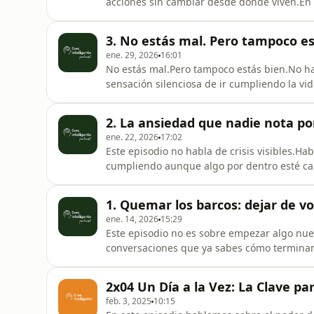
acciones sin cambiar desde dónde viven.En
cuando te exiges para funcionar, cuando cr
hábito nuevo se siente como un castigo.No s
3. No estás mal. Pero tampoco es
contigo. El cambio real no se s
ene. 29, 2026
16:01
No estás mal.Pero tampoco estás bien.No ha
sensación silenciosa de ir cumpliendo la vi
cómo las&nbsp;cosas pequeñas, las repetici
te ve, van decidiendo tu vida sin que lo note
2. La ansiedad que nadie nota p
cansancio que a
ene. 22, 2026
17:02
Este episodio no habla de crisis visibles.H
cumpliendo aunque algo por dentro esté ca
dentro.La&nbsp;ansiedad funcional&nbsp;no
sientes cansancio sin explicacióno la sensa
1. Quemar los barcos: dejar de vo
episodio es para ti.No
ene. 14, 2026
15:29
Este episodio no es sobre empezar algo nue
conversaciones que ya sabes cómo terminan.
después.Volver a versiones tuyas que sobre
tiempo creí que el estancamiento venía por
2x04 Un Día a la Vez: La Clave p
incómodo:seguía estancado porque siem
feb. 3, 2025
10:15