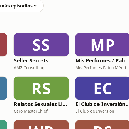
 más episodios
SS
MP
Seller Secrets
Mis Perfumes / Pablo Ménde
AMZ Consulting
Mis Perfumes Pablo Mén
RS
EC
Relatos Sexuales Liberales
El Club de Inversión p
Caro MasterChief
El Club de Inversión