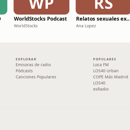
WP
RS
O
WorldStocks Podcast
Relatos sexuales expl
WorldStocks
Ana Lopez
EXPLORAR
POPULARES
Emisoras de radio
Loca FM
Pódcasts
LOS40 Urban
Canciones Populares
COPE Más Madrid
LOS40
esRadio