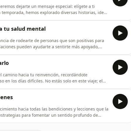
eremos dejarte un mensaje especial: elígete a ti
ta temporada, hemos explorado diversas historias, ideas
rarte a priorizar tu bienestar, tus sueños y tus
ivo episodio, queremos recordarte la importancia de
a tu salud mental
ancia de rodearte de personas que son positivas para
elaciones pueden ayudarte a sentirte más apoyado,
l tema de la vulnerabilidad, explicando por qué es
as personas y cómo esto puede fortalecer tus relaciones
arlo
l camino hacia tu reinvención, recordándote
o en los días difíciles. No estás solo en este viaje; el
en línea te brinda nuevas perspectivas y aprendizajes,
y fortalece, preparándote para lo que está por venir.
ienes
ocimiento hacia todas las bendiciones y lecciones que la
 estrategias para fomentar un sentido profundo de
y cómo interactúas con él. Aprenderás a decir
s experiencias que te han moldeado; "agradezco" por el