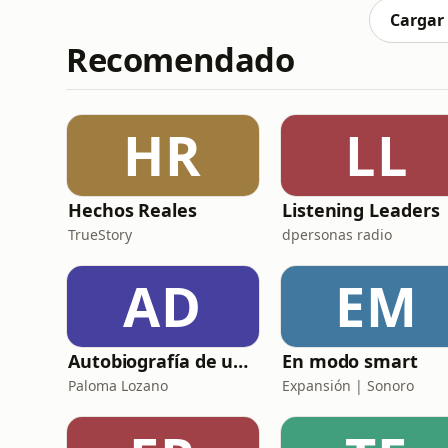
presente, apreciando l
Cargar
Recomendado
HR
LL
Hechos Reales
Listening Leaders
TrueStory
dpersonas radio
AD
EM
Autobiografía de un Yogui con sitar
En modo smart
Paloma Lozano
Expansión | Sonoro