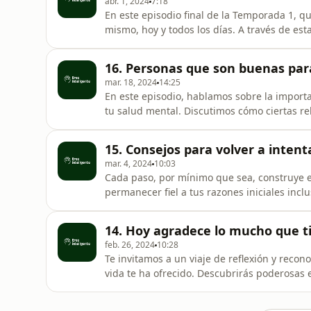
abr. 1, 2024
7:18
En este episodio final de la Temporada 1, qu
mismo, hoy y todos los días. A través de es
y conversaciones, todas diseñadas para inspi
aspiraciones. En este breve pero significat
16. Personas que son buenas par
ponerte a ti mismo e
mar. 18, 2024
14:25
En este episodio, hablamos sobre la import
tu salud mental. Discutimos cómo ciertas r
entendido y menos solo. También cubrimos e
saludable permitirte ser vulnerable con est
15. Consejos para volver a intent
y tu bienestar emocio
mar. 4, 2024
10:03
Cada paso, por mínimo que sea, construye e
permanecer fiel a tus razones iniciales inclus
apoyo de amigos, familiares y comunidades 
mientras que cada éxito y fracaso te enseña 
14. Hoy agradece lo mucho que t
Aceptar que está
feb. 26, 2024
10:28
Te invitamos a un viaje de reflexión y recon
vida te ha ofrecido. Descubrirás poderosas
gratitud, transformando cómo ves el mundo 
"agradezco" por el pasado, reconociendo la