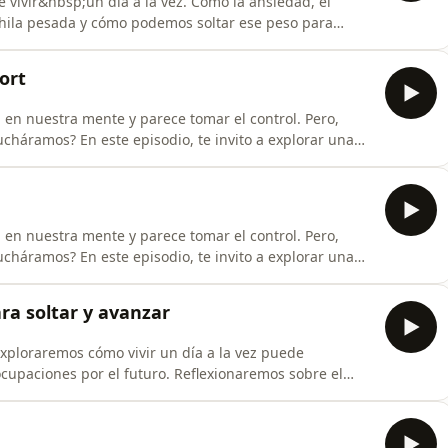
 vivir&nbsp;un día a la vez. Cómo la ansiedad, el
hila pesada y cómo podemos soltar ese peso para
ste mensaje resonó contigo,&nbsp;déjame un
c. ¡Me encanta leerte! Y si aún no lo
ort
nido que te
la en nuestra mente y parece tomar el control. Pero,
cucháramos? En este episodio, te invito a explorar una
una maestra, no como una enemiga. Descubriremos
ncluso en los días más difíciles, y encontrar paciencia
la en nuestra mente y parece tomar el control. Pero,
cucháramos? En este episodio, te invito a explorar una
una maestra, no como una enemiga. Descubriremos
ncluso en los días más difíciles, y encontrar paciencia
ara soltar y avanzar
exploraremos cómo vivir un día a la vez puede
ocupaciones por el futuro. Reflexionaremos sobre el
trolar y cómo este acto nos permite vivir con más
orrido hacia el presente, donde descubrirás prácticas