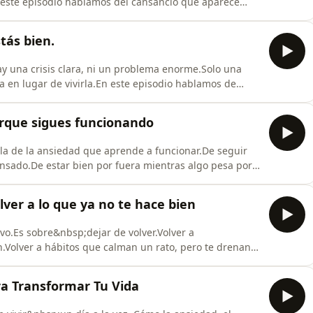
 este episodio hablamos del cansancio que aparece
ees que necesitas presión para avanzar y cuando cada
e trata de hacer más.Se trata de dejar de pelear
tás bien.
y una crisis clara, ni un problema enorme.Solo una
da en lugar de vivirla.En este episodio hablamos de
ones diarias y la forma en que te tratas cuando nadie
s.De la exigencia constante, del cuerpo en alerta y del
orque sigues funcionando
abla de la ansiedad que aprende a funcionar.De seguir
nsado.De estar bien por fuera mientras algo pesa por
 hace ruido, no paraliza, pero agota.Si últimamente
ción de estar siempre bien&nbsp;en apariencia,este
lver a lo que ya no te hace bien
vo.Es sobre&nbsp;dejar de volver.Volver a
Volver a hábitos que calman un rato, pero te drenan
viven, pero ya no se sienten verdaderas.Durante mucho
 falta de oportunidades.Hasta que entendí algo
ara Transformar Tu Vida