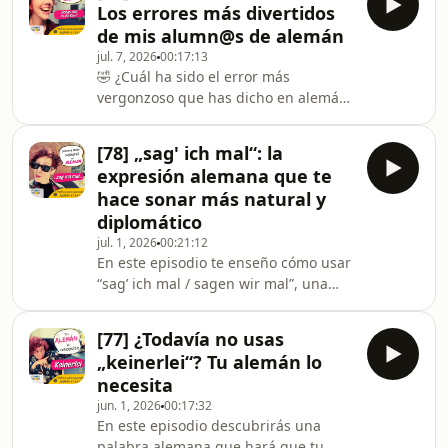
conmigo y apún
Los errores más divertidos
errores muy típicos que escucho una
de mis alumn@s de alemán
y otra vez, incluso en estudiantes con
jul. 7, 2026
00:17:13
un nivel B2 o C1.¿Serás capaz de
🤣 ¿Cuál ha sido el error más
encontrarlos todos?🎧 Practicarás
vergonzoso que has dicho en alemán?
gramática, mejorarás tu alemán y
Después de este episodio, seguro que
descubrirás pequeños errores que
ya no te sentirás tan mal.Hoy
hacen que tu alemán todav
[78] „sag' ich mal“: la
comparto algunas de las meteduras
expresión alemana que te
de pata más divertidas de mis
hace sonar más natural y
alumnos. Esos errores que, en el
diplomático
momento, dan muchísima
jul. 1, 2026
00:21:12
vergüenza... pero que después hacen
En este episodio te enseño cómo usar
reír a todo el mundo.Solo una pista:👀
“sag’ ich mal / sagen wir mal”, una
„Schau mir in die Eier!“🍷 Y alguien
expresión pequeña pero muy
pidió un „Beinöffner“...Y, por supuest
poderosa para que tu alemán suene
[77] ¿Todavía no usas
más natural, flexible y diplomático.
„keinerlei“? Tu alemán lo
Aprenderás cómo suavizar tus
necesita
opiniones y comunicarte de forma
jun. 1, 2026
00:17:32
más auténtica en conversaciones
En este episodio descubrirás una
reales, con ejemplos claros para que
palabra alemana que hará que tu