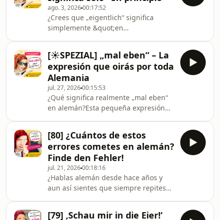
ago. 3, 2026
00:17:52
¿Crees que „eigentlich“ significa
simplemente &quot;en
principio&quot;? Pues hoy vas a
descubrir que esta pequeña palabra
[☀️SPEZIAL] „mal eben“ – La
tiene un uso mucho más natural que
expresión que oirás por toda
la mayoría de estudiantes de alemán
Alemania
no conoce. En este episodio
jul. 27, 2026
00:15:53
aprenderás cómo la utilizan
¿Qué significa realmente „mal eben“
realmente los alemanes en las
en alemán?Esta pequeña expresión
conversaciones del día a día y cómo
está por todas partes en las
puedes empezar a usarla tú también
conversaciones cotidianas en
para que tu alemán suene mucho
[80] ¿Cuántos de estos
Alemania. La escucharás
más auténtico.Los g
errores cometes en alemán?
constantemente… pero ¿sabes
Finde den Fehler!
exactamente cuándo usarla y qué
jul. 21, 2026
00:18:16
matiz tiene?En este vídeo descubrirás
¿Hablas alemán desde hace años y
cómo usan los alemanes „mal eben“
aun así sientes que siempre repites
en la vida real y aprenderás una
los mismos errores?En este episodio
expresión más para sonar mucho más
jugamos a &quot;Finde den
natural al hablar alemán.🚀 Trabaja
[79] ‚Schau mir in die Eier!‘
Fehler&quot;. Te leeré 10 frases con