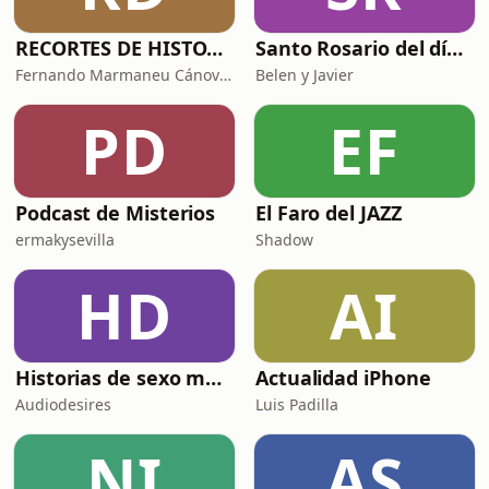
RECORTES DE HISTORIA Y CIENCIA
Santo Rosario del día. 🙏 Reza con nosotros en castellano 🇪🇸
Fernando Marmaneu Cánovas
Belen y Javier
PD
EF
Podcast de Misterios
El Faro del JAZZ
ermakysevilla
Shadow
HD
AI
Historias de sexo muy intensas y calientes
Actualidad iPhone
Audiodesires
Luis Padilla
NI
AS