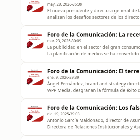
may. 28, 2026
36:39
El nuevo presidente y directora general de 
analizan los desafíos sectores de los directores de Comunicación
empresas, la IA, la convivencia entre comun
Programa conducido por Santi Doménech, 
Foro de la Comunicación: La rece
mar. 23, 2026
30:09
La publicidad en el sector del gran consum
La planificación de medios se ha convertido
agencias a apostar por nuevas fórmulas innovadoras. El Foro de la Comunicac
DIRCOMFIDENCIAL, analiza esta evolución y 
Foro de la Comunicación: El terr
Media Director de Dano
ene. 9, 2026
29:39
Ángel Fernández, brand and strategy directo
WPP Media, desgranan la fórmula de éxito d
fragmentación de canales y audiencias. Podcast presentado por Santi Doménech, redactor de
DIRCOMFIDENCIAL.
Foro de la Comunicación: Los fals
dic. 19, 2025
39:03
Antonio García Maldonado, director de Asun
Directora de Relaciones Institucionales y A
Vilumbrales, director de Asuntos Corporativo
Públicos como las connotaciones negativas qu