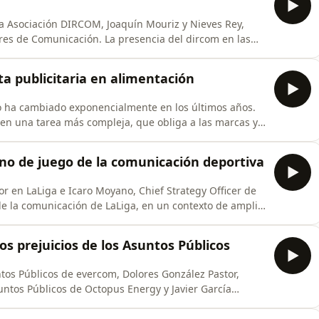
la Asociación DIRCOM, Joaquín Mouriz y Nieves Rey,
. La presencia del dircom en las
icación y marketing, entre los retos señalados.
periodista de DIRCOMFIDENCIAL.
ta publicitaria en alimentación
o ha cambiado exponencialmente en los últimos años.
 en una tarea más compleja, que obliga a las marcas y
ión, el podcast de
desafíos con Albert Batlle, Integrated Comms and
eno de juego de la comunicación deportiva
r en LaLiga e Icaro Moyano, Chief Strategy Officer de
e la comunicación de LaLiga, en un contexto de amplia
os prejuicios de los Asuntos Públicos
tos Públicos de evercom, Dolores González Pastor,
suntos Públicos de Octopus Energy y Javier García
s de Cabify, analizan retos del sector de los Asuntos
e aún arrastra, la retención del talento y la falta de