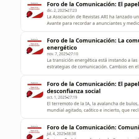
Foro de la Comunicación: El papel
regulación a nivel
dic. 2, 2025
27:23
La Asociación de Revistas ARI ha lanzado u
Avante para recordar a anunciantes y medio
la sociedad, en plena era de digitalización
Participan: Andrés Rodríguez, presidente de
Foro de la Comunicación: La comu
Luis Moro, dire
energético
nov. 7, 2025
27:10
La transición energética está instando a la
estrategias de comunicación. Cambios en el r
volátil que, sin embargo, debe asentarse so
propósito. El podcast de DIRCOMFIDENCIAL, El Foro de la Comunicación, abre sus micrófonos a
Foro de la Comunicación: El papel
Arancha Cuadrado, he
desconfianza social
oct. 1, 2025
27:19
El terremoto de la IA, la avalancha de bulos
mundial agitado, caótico e incierto, que re
informe de la consultora SEC Newgate. La directora general de la consultora en España, Ludi
García y el CEO de Corporate Excellence, Áng
Foro de la Comunicación: Comuni
bajo este clima de
jul. 4, 2025
38:38