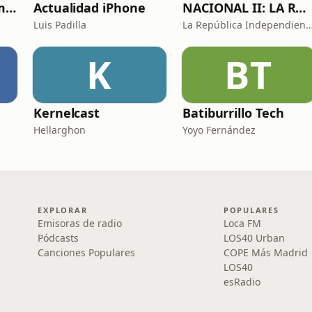
Historias de sexo muy intensas y calientes
Actualidad iPhone
NACIONAL II: LA RUTA DEL EXILIO
Luis Padilla
La República Independiente de l
K
BT
Kernelcast
Batiburrillo Tech
Hellarghon
Yoyo Fernández
EXPLORAR
POPULARES
Emisoras de radio
Loca FM
Pódcasts
LOS40 Urban
Canciones Populares
COPE Más Madrid
LOS40
esRadio