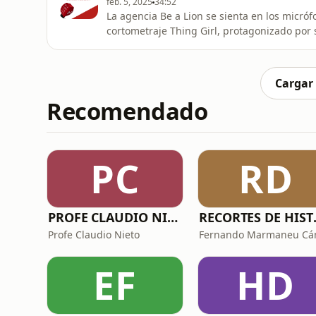
feb. 5, 2025
34:52
La agencia Be a Lion se sienta en los micr
cortometraje Thing Girl, protagonizado por 
dilemas sobre el mal uso de la IA. Baldiri Ros, director creativo ejecutivo de la agencia e idea
original del corto, y Luis Movilla, director
productor ejecutivo
Cargar
Recomendado
PC
RD
PROFE CLAUDIO NIETO
RECORTES
Profe Claudio Nieto
EF
HD