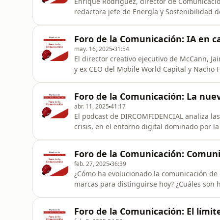
Enrique Rodríguez, director de Comunicació
redactora jefe de Energía y Sostenibilidad 
Corporativa y Financiera de Kreab analizan 
Programa conducido por Santiago Doménech,
Foro de la Comunicación: IA en c
may. 16, 2025
31:54
El director creativo ejecutivo de McCann, Ja
y ex CEO del Mobile World Capital y Nacho F
oportunidades y desafíos de la IA en la publicidad. Mesa de expertos moderada
Doménech, redactor de DIRCOMFIDENCIAL.
Foro de la Comunicación: La nueva
abr. 11, 2025
41:17
El podcast de DIRCOMFIDENCIAL analiza las
crisis, en el entorno digital dominado por l
reputacionales. La mesa de expertos está compuesta por Luis Serrano, director general de Señor
Lobo & Friends, Saida García, Director of 
Foro de la Comunicación: Comun
Excellence y Ricardo Gómez D
feb. 27, 2025
36:39
¿Cómo ha evolucionado la comunicación de 
marcas para distinguirse hoy? ¿Cuáles son hoy l
la Comunicación abre esta mesa de debate en
responsable del área de moda y lifestyle de
Foro de la Comunicación: El límite
moda de S Moda, Yo D