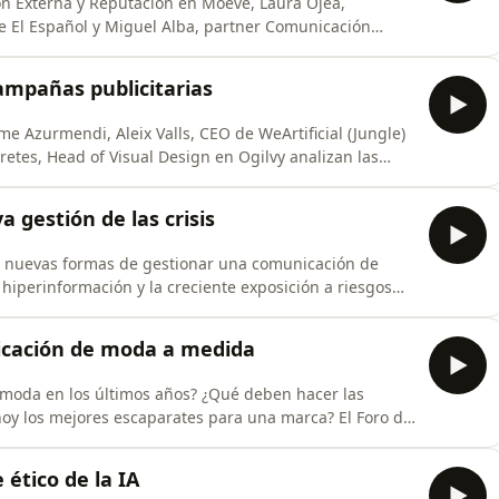
n Externa y Reputación en Moeve, Laura Ojea,
de El Español y Miguel Alba, partner Comunicación
la evolución de la comunicación en el sector energético.
 redactor de Dircomfidencial.
ampañas publicitarias
ime Azurmendi, Aleix Valls, CEO de WeArtificial (Jungle)
retes, Head of Visual Design en Ogilvy analizan las
 por Santiago
 gestión de las crisis
 nuevas formas de gestionar una comunicación de
a hiperinformación y la creciente exposición a riesgos
Stakeholder Engagement & Growth de Corporate
icación de moda a medida
moda en los últimos años? ¿Qué deben hacer las
os mejores escaparates para una marca? El Foro de
 la que participan Nieves González, socia directora y
 Nota Bene; Natalia Bengoechea, histórica editora de
 ético de la IA