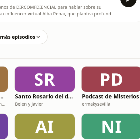
ófonos de DIRCOMFDIENCIAL para hablar sobre su
su influencer virtual Alba Renai, que plantea profundos
 de Branded Context & Experience de la agencia y
 más episodios
SR
PD
 DE HISTORIA Y CIENCIA
Santo Rosario del día. 🙏 Reza con nosotros en castellano 🇪🇸
Podcast de Misterios
Fernando Marmaneu Cánovas
Belen y Javier
ermakysevilla
AI
NI