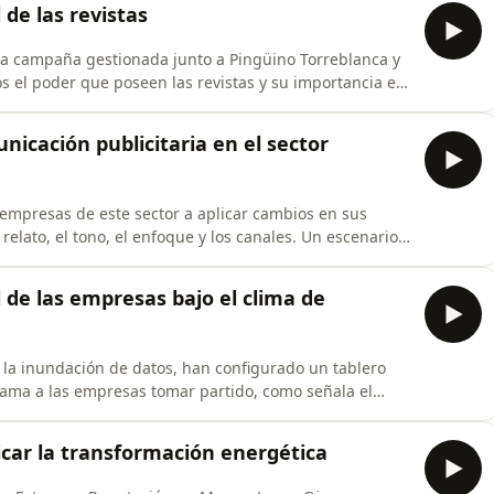
 de las revistas
na campaña gestionada junto a Pingüino Torreblanca y
s el poder que poseen las revistas y su importancia en
, avalancha informativa y fragmentación de canales.
 la Asociación de Revistas ARI y de Spainmedia; José
nicación publicitaria en el sector
s empresas de este sector a aplicar cambios en sus
elato, el tono, el enfoque y los canales. Un escenario
bre un terreno estable y solvente cimentado por un
 de las empresas bajo el clima de
, la inundación de datos, han configurado un tablero
clama a las empresas tomar partido, como señala el
el Alloza analizan los desafíos de las organizaciones
car la transformación energética