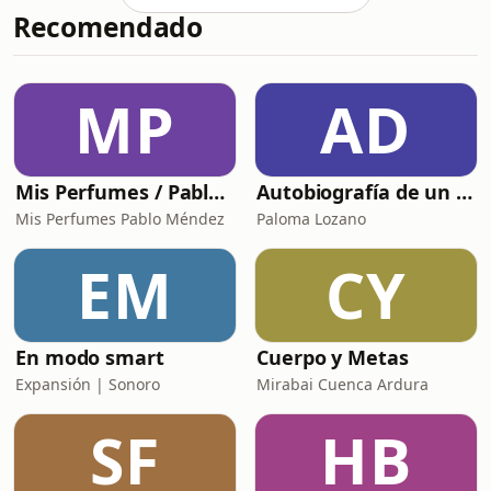
Recomendado
MP
AD
Mis Perfumes / Pablo Méndez
Autobiografía de un Yogui con sitar
Mis Perfumes Pablo Méndez
Paloma Lozano
EM
CY
En modo smart
Cuerpo y Metas
Expansión | Sonoro
Mirabai Cuenca Ardura
SF
HB