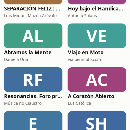
SEPARACIÓN FELIZ : Psicología, Dolor y Renacimiento
Hoy bajo el Handicap | Podcast de Golf
Luis Miguel Mazón Arévalo
Antonio Solans
AL
VE
Abramos la Mente
Viajo en Moto
Daniela Uria
viajoenmoto.com
RF
AC
Resonancias. Foro profesional de instrumentos musicais
A Corazón Abierto
Música no Claustro
Luz Católica
E
SH