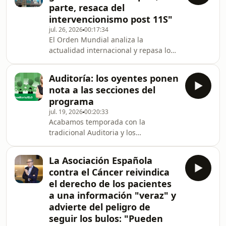
parte, resaca del
intervencionismo post 11S"
jul. 26, 2026
00:17:34
El Orden Mundial analiza la
actualidad internacional y repasa los
principales hitos del primer cuarto
del siglo XXI. Empezamos con el 11 de
Auditoría: los oyentes ponen
septiembre de 2001, el atentado
nota a las secciones del
contra las Torres Gemelas y el
programa
impacto global que tuvo.
jul. 19, 2026
00:20:33
Acabamos temporada con la
tradicional Auditoria y los
comentarios y notas que los oyentes
ponen al programa.
La Asociación Española
contra el Cáncer reivindica
el derecho de los pacientes
a una información "veraz" y
advierte del peligro de
seguir los bulos: "Pueden