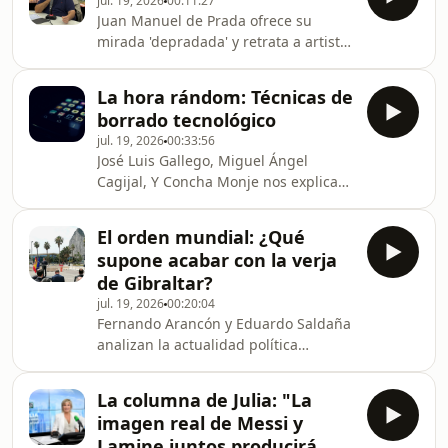
jul. 19, 2026
00:11:27
Juan Manuel de Prada ofrece su
mirada 'depradada' y retrata a artistas
e intelectuales. Historias de vida y
obra de los grandes nombres de
La hora rándom: Técnicas de
todas las Artes.
borrado tecnológico
jul. 19, 2026
00:33:56
José Luis Gallego, Miguel Ángel
Cagijal, Y Concha Monje nos explican
técnicas de borrado tecnológico, una
historia de murciélagos y la historia
El orden mundial: ¿Qué
de la pintora que mejor susurraba a
supone acabar con la verja
los caballos.
de Gibraltar?
jul. 19, 2026
00:20:04
Fernando Arancón y Eduardo Saldaña
analizan la actualidad política
mundial para entender por qué
pasan las cosas. Escucha 'El orden
La columna de Julia: "La
mundial' en Julia en la Onda.
imagen real de Messi y
Lamine juntos producirá