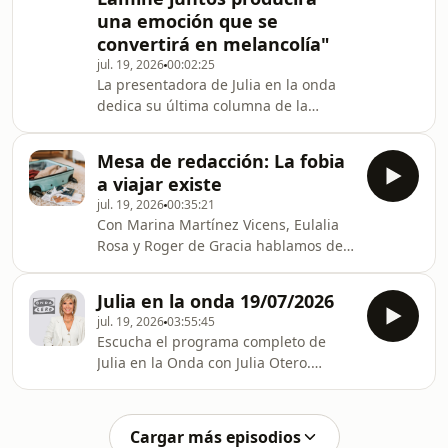
una emoción que se
convertirá en melancolía"
jul. 19, 2026
00:02:25
La presentadora de Julia en la onda
dedica su última columna de la
temporada a la final del Mundial
entre España y Argentina, que tendrá
Mesa de redacción: La fobia
una fotografía icónica: Messi y Yamal
a viajar existe
20 años después de esa imagen del
jul. 19, 2026
00:35:21
argentino bañando al español cuando
Con Marina Martínez Vicens, Eulalia
era un bebé: "Para uno es su primer
Rosa y Roger de Gracia hablamos de
Mundial; para otro, el último".
la fobia a viajar, qué son los refugios
climáticos y cómo nos preparamos
Julia en la onda 19/07/2026
para la final del Mundial.
jul. 19, 2026
03:55:45
Escucha el programa completo de
Julia en la Onda con Julia Otero.
Actualidad, entretenimiento y
entrevistas todos los sábados y
domingos de 8:00 a 12:00.
Cargar más episodios