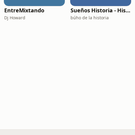
EntreMixtando
Sueños Historia - Histórico Podcast de historia relajada para dormir
Dj Howard
búho de la historia