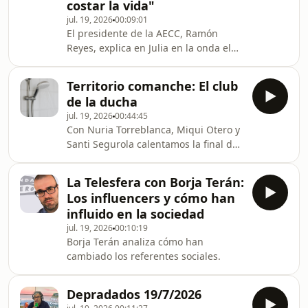
costar la vida"
jul. 19, 2026
00:09:01
El presidente de la AECC, Ramón
Reyes, explica en Julia en la onda el
objetivo del acuerdo con Atresmedia
sobre información "veraz" que les
Territorio comanche: El club
permitirá llegar a millones de
de la ducha
personas, combatir la desinformación
jul. 19, 2026
00:44:45
y dar a conocer los servicios gratuitos
Con Nuria Torreblanca, Miqui Otero y
que la entidad ofrece a pacientes y
Santi Segurola calentamos la final del
familiares.
Mundial de futbol con el clásico de
final de temporada. El Club de la
La Telesfera con Borja Terán:
ducha, o como los colaboradores de
Los influencers y cómo han
JELO cantan bajo el agua.
influido en la sociedad
jul. 19, 2026
00:10:19
Borja Terán analiza cómo han
cambiado los referentes sociales.
Depradados 19/7/2026