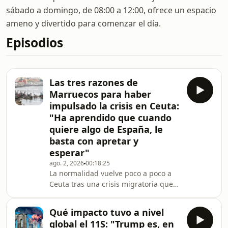
sábado a domingo, de 08:00 a 12:00, ofrece un espacio
ameno y divertido para comenzar el día.
Episodios
Las tres razones de
Marruecos para haber
impulsado la crisis en Ceuta:
"Ha aprendido que cuando
quiere algo de España, le
basta con apretar y
esperar"
ago. 2, 2026
00:18:25
La normalidad vuelve poco a poco a
Ceuta tras una crisis migratoria que
ya ha dejado al menos 67 muertos y
una dura carta de 22 países de la
Qué impacto tuvo a nivel
Unión Europea en la que la vinculan a
global el 11S: "Trump es, en
las políticas del Gobierno español.