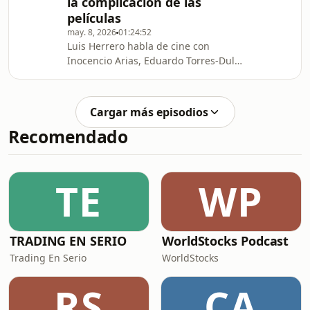
la complicación de las
películas
may. 8, 2026
01:24:52
Luis Herrero habla de cine con
Inocencio Arias, Eduardo Torres-Dulce
y José Luis Garci.
Cargar más episodios
Recomendado
TE
WP
TRADING EN SERIO
WorldStocks Podcast
Trading En Serio
WorldStocks
RS
CA