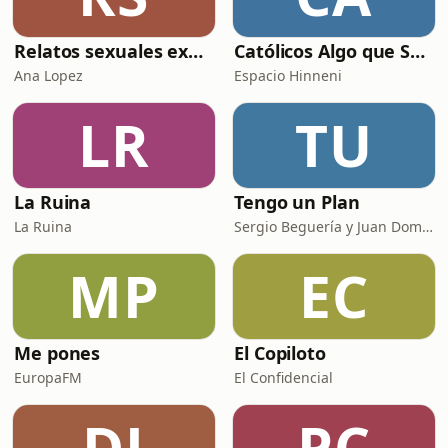
Relatos sexuales explícitos
Católicos Algo que Saber
Ana Lopez
Espacio Hinneni
LR
TU
La Ruina
Tengo un Plan
La Ruina
Sergio Beguería y Juan Domínguez
MP
EC
Me pones
El Copiloto
EuropaFM
El Confidencial
DJ
PC