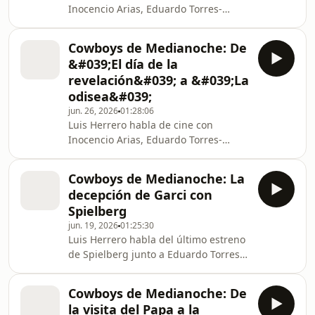
Inocencio Arias, Eduardo Torres-
Dulce, José Luis Garci y Luis Alberto
de Cuenca.
Cowboys de Medianoche: De
&#039;El día de la
revelación&#039; a &#039;La
odisea&#039;
jun. 26, 2026
01:28:06
Luis Herrero habla de cine con
Inocencio Arias, Eduardo Torres-
Dulce, José Luis Garci y Luis Alberto
de Cuenca.
Cowboys de Medianoche: La
decepción de Garci con
Spielberg
jun. 19, 2026
01:25:30
Luis Herrero habla del último estreno
de Spielberg junto a Eduardo Torres-
Dulce, José Luis Garci, Luis Alberto de
Cuenca y Noemí Guillermo.
Cowboys de Medianoche: De
la visita del Papa a la