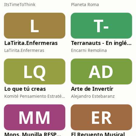
ItsTimeToThink
Planeta Roma
L
T-
LaTirita.Enfermeras
Terranauts - En inglés y en español. Science and nature in 5 minutes
LaTirita.Enfermeras
Encarni Remolina
LQ
AD
Lo que tú creas
Arte de Invertír
Komité Pensamiento Estratégico
Alejandro Estebaranz
MM
ER
Mons. Munilla RESPONDE
El Recuento Musical