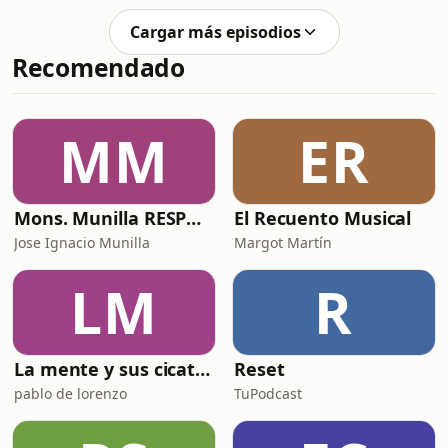
mut, però entre el 1950 i el 1965 es va
temps grisos de la postguerra i la
obrir al món, gràcies sob
Cargar más episodios
dictadura. Ja fos al teatre, a la
Recomendado
televisió o amb monòlegs, sàtires de
costums i autèntics tractats de
sociologia de l'època, aconseguia
connectar amb la gent d'una manera
MM
ER
especial, perquè se sentia reflectida
en aquest barceloní
Mons. Munilla RESPONDE
El Recuento Musical
Jose Ignacio Munilla
Margot Martín
LM
R
La mente y sus cicatrices
Reset
pablo de lorenzo
TuPodcast