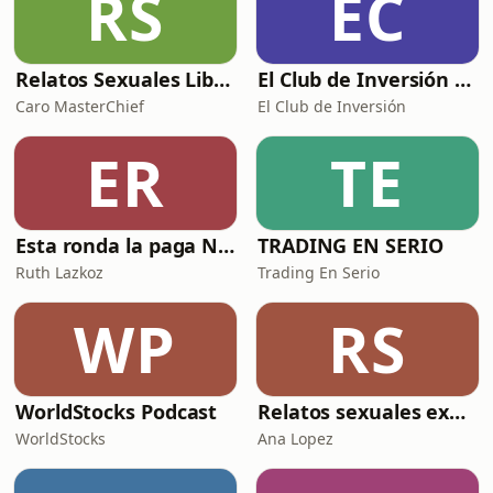
RS
EC
Relatos Sexuales Liberales
El Club de Inversión podcast
Caro MasterChief
El Club de Inversión
ER
TE
Esta ronda la paga Newton
TRADING EN SERIO
Ruth Lazkoz
Trading En Serio
WP
RS
WorldStocks Podcast
Relatos sexuales explícitos
WorldStocks
Ana Lopez