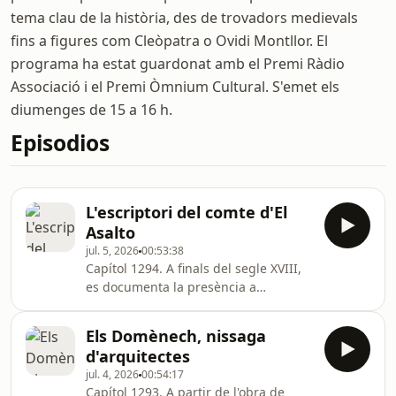
tema clau de la història, des de trovadors medievals
fins a figures com Cleòpatra o Ovidi Montllor. El
programa ha estat guardonat amb el Premi Ràdio
Associació i el Premi Òmnium Cultural. S'emet els
diumenges de 15 a 16 h.
Episodios
L'escriptori del comte d'El
Asalto
jul. 5, 2026
00:53:38
Capítol 1294. A finals del segle XVIII,
es documenta la presència a
Catalunya d'un moble de força
acceptació per part de les classes
Els Domènech, nissaga
nobles arreu d'Europa: es tracta de
d'arquitectes
l'escriptori de tambor, amb una tapa
jul. 4, 2026
00:54:17
que quedava amagada dins de la
Capítol 1293. A partir de l'obra de