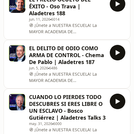
fundante, la cu
ÉXITO - Oso Trava |
Aladetres 188
jun. 11, 2026
6014
🧭 ¡Únete a NUESTRA ESCUELA! La
MAYOR ACADEMIA DE
TRANSFORMACIÓN CULTURAL:
https://www.thenomba.com/
EL DELITO DE ODIO COMO
(DESCUENTO 20% con CÓDIGO
ARMA DE CONTROL - Chema
"ALADETRES") --------------------------------
De Pablo | Aladetres 187
----------------------------------------- Oso
jun. 5, 2026
6486
Trava es un empresario mexicano con
🧭 ¡Únete a NUESTRA ESCUELA! La
un MBA de Stanford que dejó Wall
MAYOR ACADEMIA DE
Street para fundar startups de alto
TRANSFORMACIÓN CULTURAL:
impacto y crear Cracks Podcast, el
https://www.thenomba.com/
programa de negocios y
CUANDO LO PIERDES TODO
(DESCUENTO 20% con CÓDIGO
productividad más e
DESCUBRES SI ERES LIBRE O
"ALADETRES")---------------------------------
UN ESCLAVO - Bosco
----------------------------------------José
Gutiérrez | Aladetres Talks 3
María de Pablo es uno de los
may. 31, 2026
6000
abogados penalistas más influyentes
🧭 ¡Únete a NUESTRA ESCUELA! La
de España, célebre por liderar