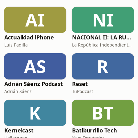
AI
NI
Actualidad iPhone
NACIONAL II: LA RUTA DEL EXILIO
Luis Padilla
La República Independiente de la Radio
AS
R
Adrián Sáenz Podcast
Reset
Adrián Sáenz
TuPodcast
K
BT
Kernelcast
Batiburrillo Tech
Hellarghon
Yoyo Fernández