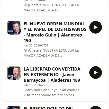
jun. 29, 2026
4428
médico psiquiatra, conferenciante y
🧭 ¡Únete a NUESTRA ESCUELA! La
profesor titular de la Universidad de
MAYOR ACADEMIA DE
Granada que compagina su labor
TRANSFORMACIÓN CULTURAL:
asistencial en el Hospital
https://bit.ly/embajador-aladetres
EL NUEVO ORDEN MUNDIAL
(DESCUENTO 20% con CÓDIGO
Y EL PAPEL DE LOS HISPANOS
"ALADETRES") --------------------------------
- Marcelo Gullo | Aladetres
-----------------------------------------En este
190
Aladetres Talks participan: María
jun. 25, 2026
6731
Calvo Charro es una influyente jurista,
🧭 ¡Únete a NUESTRA ESCUELA! La
escritora y profesora de Derecho
MAYOR ACADEMIA DE
Administrativo en la Universidad
TRANSFORMACIÓN CULTURAL:
Carlos III de Madrid que, tras
https://bit.ly/embajador-aladetres
LA LIBERTAD CONVERTIDA
(DESCUENTO 20% con CÓDIGO
EN EXTERMINIO - Javier
"ALADETRES") --------------------------------
Barraycoa | Aladetres 189
-----------------------------------------
jun. 18, 2026
7575
Marcelo Gullo Omodeo es un
Learn more about your ad choices.
influyente politólogo, historiador y
Visit megaphone.fm/adchoices
profesor argentino, reconocido
internacionalmente por desarrollar la
teoría de la insubordinación
EL PRECIO OCULTO DEL