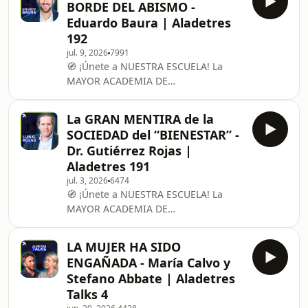
BORDE DEL ABISMO -
"ALADETRES") --------------------------------
Eduardo Baura | Aladetres
----------------------------------------- El
192
Padre Ángel Espinosa de los Monteros
jul. 9, 2026
7991
es un influyente sacerdote legionario
🧭 ¡Únete a NUESTRA ESCUELA! La
de Cristo y célebre conferencista
MAYOR ACADEMIA DE
internacional con estudios en Filosofía
TRANSFORMACIÓN CULTURAL:
y Teología Moral en Roma.
https://bit.ly/embajador-aladetres
La GRAN MENTIRA de la
(DESCUENTO 20% con CÓDIGO
SOCIEDAD del “BIENESTAR” -
"ALADETRES") --------------------------------
Dr. Gutiérrez Rojas |
-----------------------------------------
Aladetres 191
Eduardo Baura García es un
jul. 3, 2026
6474
historiador, escritor y docente español
🧭 ¡Únete a NUESTRA ESCUELA! La
que actualmente se desempeña como
MAYOR ACADEMIA DE
director de los grados de Educación
TRANSFORMACIÓN CULTURAL:
en la Universidad CEU San Pablo,
https://bit.ly/embajador-aladetres
instituc
LA MUJER HA SIDO
(DESCUENTO 20% con CÓDIGO
ENGAÑADA - María Calvo y
"ALADETRES") --------------------------------
Stefano Abbate | Aladetres
----------------------------------------- El Dr.
Talks 4
Luis Gutiérrez Rojas es un prestigioso