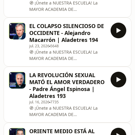
🧭 ¡Únete a NUESTRA ESCUELA! La
cuya trayectoria de más de tres
MAYOR ACADEMIA DE
décadas en la primera línea de los
TRANSFORMACIÓN CULTURAL:
medios de comunicación y la
https://bit.ly/embajador-aladetres
literatura
EL COLAPSO SILENCIOSO DE
(DESCUENTO 20% con CÓDIGO
OCCIDENTE - Alejandro
"ALADETRES") --------------------------------
Macarrón | Aladetres 194
----------------------------------------- El
jul. 23, 2026
5648
padre Gustavo Lombardo es un
🧭 ¡Únete a NUESTRA ESCUELA! La
sacerdote del Instituto del Verbo
MAYOR ACADEMIA DE
Encarnado (IVE), ordenado en 2005 y
TRANSFORMACIÓN CULTURAL:
máster en Ciencias Sociales y
https://bit.ly/embajador-aladetres
Humanísticas. Es reconocido
LA REVOLUCIÓN SEXUAL
(DESCUENTO 20% con CÓDIGO
internacionalmente
MATÓ EL AMOR VERDADERO
"ALADETRES") --------------------------------
- Padre Ángel Espinosa |
-----------------------------------------
Aladetres 193
Alejandro Macarrón Larumbe es un
jul. 16, 2026
7735
ingeniero, consultor y destacado
🧭 ¡Únete a NUESTRA ESCUELA! La
analista demográfico español que
MAYOR ACADEMIA DE
fundó la Fundación Renacimiento
TRANSFORMACIÓN CULTURAL:
Demográfico y coordina el
https://bit.ly/embajador-aladetres
Observatorio Demográf
ORIENTE MEDIO ESTÁ AL
(DESCUENTO 20% con CÓDIGO