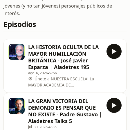
jóvenes (y no tan jóvenes) personajes públicos de
interés.
Episodios
LA HISTORIA OCULTA DE LA
MAYOR HUMILLACIÓN
BRITÁNICA - José Javier
Esparza | Aladetres 195
ago. 6, 2026
5756
🧭 ¡Únete a NUESTRA ESCUELA! La
MAYOR ACADEMIA DE
TRANSFORMACIÓN CULTURAL:
https://bit.ly/embajador-aladetres
LA GRAN VICTORIA DEL
(DESCUENTO 20% con CÓDIGO
DEMONIO ES PENSAR QUE
"ALADETRES") --------------------------------
NO EXISTE - Padre Gustavo |
----------------------------------------- José
Aladetres Talks 5
Javier Esparza es un influyente
jul. 30, 2026
4836
periodista, ensayista y divulgador