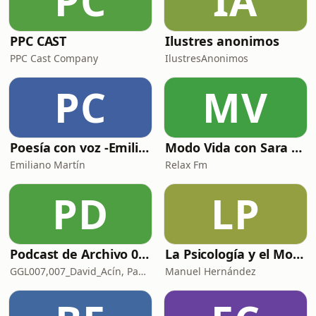
PC
IA
PPC CAST
Ilustres anonimos
PPC Cast Company
IlustresAnonimos
PC
MV
Poesía con voz -Emiliano Martín- Podcasts
Modo Vida con Sara Manzaneque
Emiliano Martín
Relax Fm
PD
LP
Podcast de Archivo 007
La Psicología y el Modelo Parcuve®
GGL007,007_David_Acín, Pablo_Ortega, 58, AlbertoBond y Claalc
Manuel Hernández