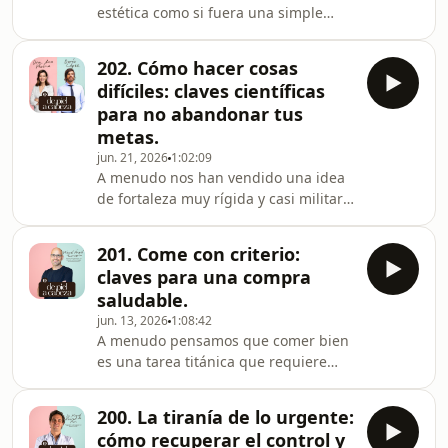
estética como si fuera una simple
alerta. 🧠En este nuevo episodio de
cuestión de modas, de recetas
De Piel a Cabeza, nos sumergimos en
universales o de filtros de Instagram
la reumatología del sig
202. Cómo hacer cosas
aplicados a la vida real. 🎭&nbsp;Sin
difíciles: claves científicas
embargo la verdadera dermatología
para no abandonar tus
estética no busca transformar rostros
metas.
de forma artificial sino realizar un
jun. 21, 2026
1:02:09
diagnóstico global que entienda la
A menudo nos han vendido una idea
anatomía facial, el envejecimiento
de fortaleza muy rígida y casi militar
óseo y la psicología de cada persona.
basada en aguantar, apretar los
🧠En este nu
dientes, no quejarte nunca y camuflar
201. Come con criterio:
cualquier tipo de duda bajo una falsa
claves para una compra
capa de disciplina. 🛡️&nbsp;Sin
saludable.
embargo la ciencia del
jun. 13, 2026
1:08:42
comportamiento demuestra que este
A menudo pensamos que comer bien
modelo no es fuerza real sino miedo
es una tarea titánica que requiere
disfrazado de control, inseguridad y
comprar superalimentos carísimos o
una profunda fragilidad interior. 🧠En
descifrar etiquetas como si fueran
este nuevo episodio
200. La tiranía de lo urgente:
material radiactivo en el
cómo recuperar el control y
supermercado. 🛒&nbsp;Nunca