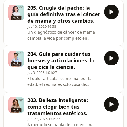
el organismo. 🩺&nbsp;Sin embargo,
205. Cirugía del pecho: la
la neurociencia actual está
guía definitiva tras el cáncer
descubriendo que estos fármacos van
de mama y otros cambios.
muchísimo más allá al ser capaces de
jul. 10, 2026
46:58
modular los circuitos cerebrales de la
Un diagnóstico de cáncer de mama
recompensa y rebajar el volumen a
cambia la vida por completo en
esa voz mental que nos impulsa a
cuestión de segundos y abre paso a
desear más. 🧠En este nuevo episodio
un laberinto de preguntas médicas y
de De Piel a C
204. Guía para cuidar tus
emocionales sumamente complejas.
huesos y articulaciones: lo
🩺&nbsp;Más allá de la propia
que dice la ciencia.
enfermedad, las pacientes se
jul. 3, 2026
1:01:27
enfrentan a decisiones cruciales
El dolor articular es normal por la
sobre su cuerpo, su identidad, su
edad, el reuma es solo cosa de
riesgo genético y la posibilidad de
abuelos. 👵¿Cuántas veces has
volver a reconocerse frente al espejo.
escuchado eso? Nada más lejos de la
🪞En este nuevo episodio de De Pi
203. Belleza inteligente:
realidad. Detrás de una rodilla que
cómo elegir bien tus
molesta o de una rigidez matutina
tratamientos estéticos.
persistente no suele haber un simple
jun. 27, 2026
1:06:23
desgaste, sino un sistema inmune
A menudo se habla de la medicina
intentando enviarnos una señal de