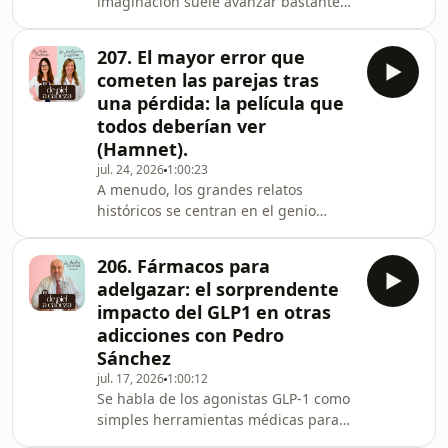
imaginación suele avanzar bastante
más rápido que la realidad,
transformando un simple despiste en
207. El mayor error que
miedo al alzhéimer o un temblor en
cometen las parejas tras
sospecha de párkinson. 📉En este
una pérdida: la película que
nuevo episodio de De Piel a Cabeza
todos deberían ver
derribamos los mitos más frecuentes
(Hamnet).
de la consulta neurológica y
aprendemos a escuchar las señales
jul. 24, 2026
1:00:23
A menudo, los grandes relatos
verdaderas de nuestro sistema
históricos se centran en el genio
nervioso.&nbsp;🎙️Nos acompaña la p
creativo de los personajes ilustres,
olvidando las vidas, los silencios y los
206. Fármacos para
dolores de quienes permanecieron en
adelgazar: el sorprendente
un segundo plano. 📜&nbsp;En este
impacto del GLP1 en otras
episodio especial de De Piel a Cabeza
adicciones con Pedro
nos sumergimos en el universo de
Sánchez
Hamnet, la aclamada historia que
narra el fallecimiento del único hijo
jul. 17, 2026
1:00:12
Se habla de los agonistas GLP-1 como
varón de William Shakespeare a los
simples herramientas médicas para
once años, d
perder peso o controlar la glucosa en