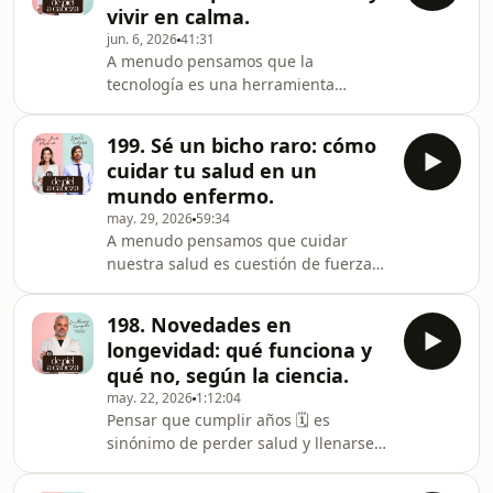
vivir en calma.
hemos tenido tanta información sobre
jun. 6, 2026
41:31
alimentación a nuestro alcance, pero
A menudo pensamos que la
la realidad es que nunca hemos
tecnología es una herramienta
estado tan confundidos con los
inofensiva que controlamos por
mensajes de marketing que nos
completo, pero la realidad es que se
rodean. 🤯Hoy nos acompaña el
199. Sé un bicho raro: cómo
ha metido tan rápido en nuestros
doctor Miguel
cuidar tu salud en un
bolsillos y dormitorios que apenas
mundo enfermo.
hemos tenido tiempo de reconsiderar
may. 29, 2026
59:34
su impacto. 🧠&nbsp;Desconectarse
A menudo pensamos que cuidar
hoy en día del bombardeo digital no
nuestra salud es cuestión de fuerza
es una fobia a lo moderno, sino una
de voluntad, pero en realidad es un
estrategia de resistencia para
acto de resistencia consciente. 🌍
proteger nuestra salud mental. 🌍En
198. Novedades en
&nbsp;Vivimos en una sociedad que
es
longevidad: qué funciona y
nos lo pone tan difícil que, hoy en día,
qué no, según la ciencia.
intentar estar sano te convierte,
may. 22, 2026
1:12:04
inevitablemente, en el bicho raro del
Pensar que cumplir años 🗓️ es
grupo.En este episodio nos alejamos
sinónimo de perder salud y llenarse
de las dietas milagro y los
de arrugas es el primer error que
entrenamientos perfectos para hablar
cometemos al hablar de hacernos