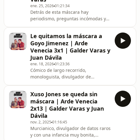
ene. 25, 2026
01:21:34
sobre dientes sin que nadie se
Detrás de esta máscara hay
alarme.
periodismo, preguntas incómodas y
mucha costumbre de mirar a los
datos antes que a los
Le quitamos la máscara a
titulares.Nuestra invitada se sienta en
Goyo Jimenez | Arde
Arde Venecia y se quita la máscara
Venecia 3x1 | Galder Varas y
para para dejar ver a la persona que
Juan Dávila
hay detrás y para encontrarse con su
ene. 18, 2026
01:23:36
yo más personal, ese que no suele
Cómico de largo recorrido,
enfrentarse a los focos.
monologuista, divulgador de
verdades incómodas desde hace más
de media vida y especialista en
Xuso Jones se queda sin
meterse en charcos perfectamente
máscara | Arde Venecia
evitables. Entre chistes y discusiones
2x13 | Galder Varas y Juan
con señoras, nuestro primer invitado
Dávila
de la temporada se quita la máscara
nov. 2, 2025
01:16:45
para descubrirnos qué hay detrás de
Murcianico, divulgador de datos raros
esa fachada.
y con una infancia muy bonita,