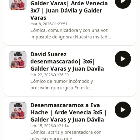
Galder Varas| Arde Venecia
con una máscara de cerdo poco
3x7 | Juan Dávila y Galder
adorable para hablar de música, de
Varas
carrera y de todo lo que viene con
mar. 8, 2026
01:23:51
vivir rápido.
Cómica, comunicadora y con una voz
imposible de ignorar.Nuestra invitada
se sienta en Arde Venecia con
máscara de pez para hablar de
David Suarez
humor, de escenarios y de cómo ha
desenmascarado| 3x6|
aprendido a convertir la energía en
Galder Varas y Juan Davila
comedia.
feb. 22, 2026
01:26:39
Cómico de humor incómodo y
precisión quirúrgica.En este
programa se habla de comedia, de
polémicas y de lo fino que es el hilo
Desenmascaramos a Eva
cuando decides caminar sin red.Aquí
Hache | Arde Venecia 3x5 |
no hay antídoto. Solo conversación.
Galder Varas y Juan Dávila
feb. 15, 2026
01:21:14
Cómica, actriz y presentadora con
más escenarios que