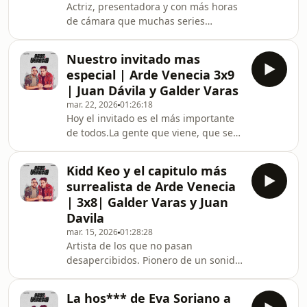
Actriz, presentadora y con más horas
mismo sitio.Un episodio especial
de cámara que muchas series
donde repetir no es un error… es una
completas.Nuestra invitada se sienta
mejora.
en Arde Venecia para hablar de
Nuestro invitado mas
hombres, de enfermedades y de todo
especial | Arde Venecia 3x9
lo que hay detrás de una vida delante
| Juan Dávila y Galder Varas
del foco.Cuando la máscara cae,
mar. 22, 2026
01:26:18
descubrimos una parte que no
Hoy el invitado es el más importante
siempre se ve:la persona que hay
de todos.La gente que viene, que se
detrás del personaje.
sienta, que se levanta, que se atreve a
subir y contar su historia.La gente
Kidd Keo y el capitulo más
que está al otro lado.Porque sin
surrealista de Arde Venecia
vosotros no hay programa..
| 3x8| Galder Varas y Juan
Davila
mar. 15, 2026
01:28:28
Artista de los que no pasan
desapercibidos. Pionero de un sonido
que cambió la industria y con una
trayectoria difícil de ignorar.Nuestro
La hos*** de Eva Soriano a
invitado se sienta en Arde Venecia