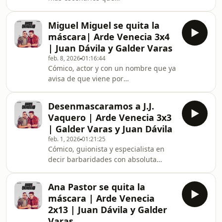
paciencia.Nuestra invitada se sienta
en Arde Venecia con máscara de
Miguel Miguel se quita la
unicornio para hablar de humor, de
máscara| Arde Venecia 3x4
carrera y de todo lo que ha aprendido
| Juan Dávila y Galder Varas
después de tantos focos.Pero cuando
feb. 8, 2026
01:16:44
la máscara cae, descubrimos cosas
Cómico, actor y con un nombre que ya
que no sabíamos.Un episodio donde
avisa de que viene por
el brillo es real… y lo inesperado
duplicado.Nuestro invitado se sienta
también.
en Arde Venecia para hablar de
Desenmascaramos a J.J.
humor, de escenarios y de por qué,
Vaquero | Arde Venecia 3x3
cuando se trata de contar chistes,
| Galder Varas y Juan Dávila
nadie le gana.
feb. 1, 2026
01:21:25
Cómico, guionista y especialista en
decir barbaridades con absoluta
tranquilidad.Nuestro invitado se
sienta en Arde Venecia y se quita la
Ana Pastor se quita la
máscara para hablar de humor, de
máscara | Arde Venecia
cómo funciona su cabeza y de por
2x13 | Juan Dávila y Galder
qué Mariano Rajoy puede acabar
Varas
apareciendo en una conversación