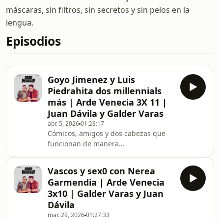
máscaras, sin filtros, sin secretos y sin pelos en la
lengua.
Episodios
Goyo Jimenez y Luis
Piedrahita dos millennials
más | Arde Venecia 3X 11 |
Juan Dávila y Galder Varas
abr. 5, 2026
01:28:17
Cómicos, amigos y dos cabezas que
funcionan de manera
sospechosamente distinta.Nuestros
invitados vuelven a Arde Venecia
Vascos y sex0 con Nerea
después de haber pasado por
Garmendia | Arde Venecia
separado… pero esta vez
3x10 | Galder Varas y Juan
juntos.Hablan de humor, de oficio y de
Dávila
lo que pasa cuando dos formas de
mar. 29, 2026
01:27:33
entender la comedia se cruzan en el