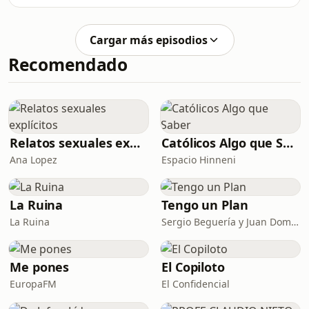
nuestro último invitado de la
temporada nos regala un programa
increíble lleno de grandes momentos,
Cargar más episodios
como una regresión al pasado o una
Recomendado
llamada a una cita ausente.
Relatos sexuales explícitos
Católicos Algo que Saber
Ana Lopez
Espacio Hinneni
La Ruina
Tengo un Plan
La Ruina
Sergio Beguería y Juan Domínguez
Me pones
El Copiloto
EuropaFM
El Confidencial