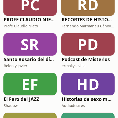
PC
RD
PROFE CLAUDIO NIETO
RECORTES DE HISTORIA Y CIENCIA
Profe Claudio Nieto
Fernando Marmaneu Cánovas
SR
PD
Santo Rosario del día. 🙏 Reza con nosotros en castellano 🇪🇸
Podcast de Misterios
Belen y Javier
ermakysevilla
EF
HD
El Faro del JAZZ
Historias de sexo muy intensas y calientes
Shadow
Audiodesires