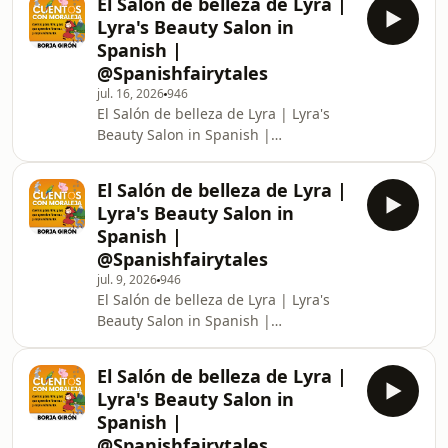
El Salón de belleza de Lyra |
this video may not be suitable for
Lyra's Beauty Salon in
people below 13 years of age. ►
Spanish |
Orientación a los padres :Alguna
@Spanishfairytales
parte de este video puede no ser
jul. 16, 2026
946
adecuada para niños menores de 13
El Salón de belleza de Lyra | Lyra's
años.Watch Stories in English on our
Beauty Salon in Spanish |
English Fairy Tales Channel :
@SpanishFairyTales ► Parental
http://www.youtube.
guidance: Some material of this video
El Salón de belleza de Lyra |
may not be suitable for people below
Lyra's Beauty Salon in
13 years of age. ► Orientación a los
Spanish |
padres :Alguna parte de este video
@Spanishfairytales
puede no ser adecuada para niños
jul. 9, 2026
946
menores de 13 años.Watch Stories in
El Salón de belleza de Lyra | Lyra's
English on our English Fairy Tales
Beauty Salon in Spanish |
Channel :
@SpanishFairyTales ► Parental
http://www.youtube.com/EnglishFairyTales
guidance: Some material of this video
Top
El Salón de belleza de Lyra |
may not be suitable for people below
Lyra's Beauty Salon in
13 years of age. ► Orientación a los
Spanish |
padres :Alguna parte de este video
@Spanishfairytales
puede no ser adecuada para niños