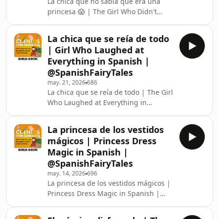
La chica que no sabía que era una
años.Watch Stories in English on our
princesa 😱 | The Girl Who Didn't
English Fairy Tales Channel :
Know She Was a Princess in Spanish |
http://www.youtube.com/EnglishFairyTales
@SpanishFairyTales ► Parental
Top 25 stories Play List i
La chica que se reía de todo
guidance: Some material of this video
| Girl Who Laughed at
may not be suitable for people below
Everything in Spanish |
13 years of age. ► Orientación a los
@SpanishFairyTales
padres :Alguna parte de este video
may. 21, 2026
686
puede no ser adecuada para niños
La chica que se reía de todo | The Girl
menores de 13 años.Watch Stories in
Who Laughed at Everything in
English on our English Fairy Tales
Spanish | @SpanishFairyTales ►
Channel : http
Parental guidance: Some material of
La princesa de los vestidos
this video may not be suitable for
mágicos | Princess Dress
people below 13 years of age. ►
Magic in Spanish |
Orientación a los padres :Alguna
@SpanishFairyTales
parte de este video puede no ser
may. 14, 2026
696
adecuada para niños menores de 13
La princesa de los vestidos mágicos |
años.Watch Stories in English on our
Princess Dress Magic in Spanish |
English Fairy Tales Channel :
@SpanishFairyTales ► Parental
http://www.youtube.com/Englis
guidance: Some material of this video