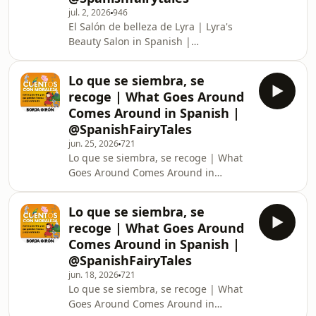
jul. 2, 2026
946
menores de 13 años.Watch Stories in
El Salón de belleza de Lyra | Lyra's
English on our English Fairy Tales
Beauty Salon in Spanish |
Channel :
@SpanishFairyTales ► Parental
http://www.youtube.com/EnglishFairyTales
guidance: Some material of this video
Top
Lo que se siembra, se
may not be suitable for people below
recoge | What Goes Around
13 years of age. ► Orientación a los
Comes Around in Spanish |
padres :Alguna parte de este video
@SpanishFairyTales
puede no ser adecuada para niños
jun. 25, 2026
721
menores de 13 años.Watch Stories in
Lo que se siembra, se recoge | What
English on our English Fairy Tales
Goes Around Comes Around in
Channel :
Spanish | @SpanishFairyTales ►
http://www.youtube.com/EnglishFairyTales
Parental guidance: Some material of
Top
Lo que se siembra, se
this video may not be suitable for
recoge | What Goes Around
people below 13 years of age. ►
Comes Around in Spanish |
Orientación a los padres :Alguna
@SpanishFairyTales
parte de este video puede no ser
jun. 18, 2026
721
adecuada para niños menores de 13
Lo que se siembra, se recoge | What
años.Watch Stories in English on our
Goes Around Comes Around in
English Fairy Tales Channel :