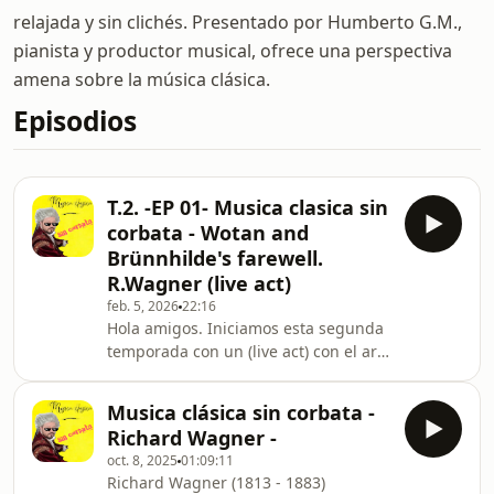
relajada y sin clichés. Presentado por Humberto G.M.,
pianista y productor musical, ofrece una perspectiva
amena sobre la música clásica.
Episodios
T.2. -EP 01- Musica clasica sin
corbata - Wotan and
Brünnhilde's farewell.
R.Wagner (live act)
feb. 5, 2026
22:16
Hola amigos. Iniciamos esta segunda
temporada con un (live act) con el aria
"La despedida de Wotan y
Brünnhilde" de La Valquiria (El Anillo
Musica clásica sin corbata -
del Nibelungo de Richard Wagner) es
Richard Wagner -
una de las arias de ópera más
oct. 8, 2025
01:09:11
influyentes de mi infancia y mi vida
Richard Wagner (1813 - 1883)
actual. La música representa su