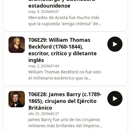
estadounidense
heteronormativa del Hollywood
may. 9, 2026
39:47
clásico: un actor camp antes de que
Mercedes de Acosta fue mucho más
medio mundo aprendiera la palabra,
que la supuesta “amiga intensa” de
un hombre rodeado de códigos,
Greta Garbo o la coleccionista de
silencios y afectos imposibles de
estrellas que tanto fascinó a la prensa
encaja
T06E29: William Thomas
morbosa. Fue una escritora, dandi
Beckford (1760-1844),
andrógina y mujer queer
escritor, crítico y diletante
extraordinariamente visible para su
inglés
tiempo, que vivió amando a otras
may. 2, 2026
37:44
mujeres en un mundo empeñado en
William Thomas Beckford no fue solo
llamar enfermedad, capricho o
el millonario excéntrico que la
escándalo a lo que era, sencillamente,
historiografía británica ha querido
deseo. En este episodio reco
vendernos entre terciopelos,
T06E28: James Barry (c.1789-
miniaturas y ruinas góticas. Fue
1865), cirujano del Ejército
también un hombre marcado por el
Británico
deseo hacia otros varones en una
abr. 25, 2026
40:37
Inglaterra que toleraba mejor la
James Barry fue uno de los cirujanos
esclavitud que el sexo entre hombres.
militares más brillantes del Imperio
En este episodio recorremos su