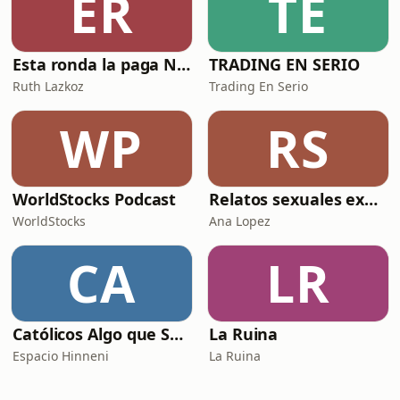
ER
TE
Esta ronda la paga Newton
TRADING EN SERIO
Ruth Lazkoz
Trading En Serio
WP
RS
WorldStocks Podcast
Relatos sexuales explícitos
WorldStocks
Ana Lopez
CA
LR
Católicos Algo que Saber
La Ruina
Espacio Hinneni
La Ruina