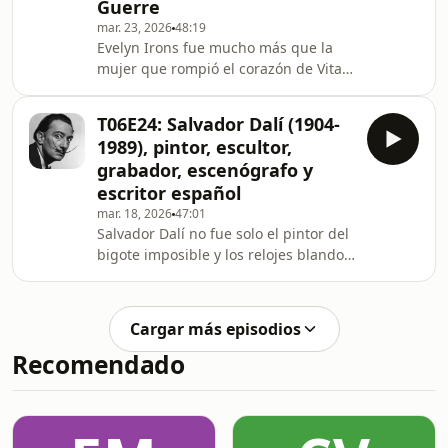
Guerre
en la Florencia del siglo XVI para leer
a Bronzino no solo como pintor del
mar. 23, 2026
48:19
Evelyn Irons fue mucho más que la
poder, sino también como poeta
mujer que rompió el corazón de Vita
burlesco, hombre d
Sackville-West. Fue una periodista
escocesa descomunal, corresponsal
T06E24: Salvador Dalí (1904-
de guerra, pionera del reporterismo
1989), pintor, escultor,
internacional y primera mujer
grabador, escenógrafo y
periodista en recibir la Croix de
escritor español
Guerre francesa. Pero también fue
mar. 18, 2026
47:01
una mujer cuya vida afectiva
Salvador Dalí no fue solo el pintor del
transcurrió de forma clara y sostenida
bigote imposible y los relojes blandos.
entre otras mujeres, en una época
Fue también un sujeto sexualmente
que prefería llamar “amis
incómodo, contradictorio y
profundamente no normativo, cuya
Cargar más episodios
vida afectiva y erótica ha sido
Recomendado
simplificada durante décadas por una
historiografía demasiado cómoda con
la versión matrimonial y domesticada
del personaje. En este episodio de
Grandes Maricas de la Historia, nos