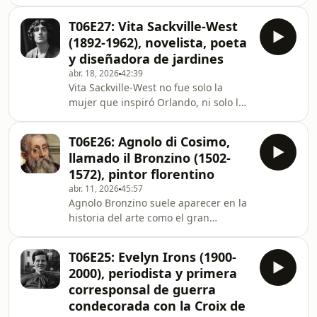
británico: reformó hospitales, mejoró
fortuna colonial, el escándalo sexual
la higiene, defendió a pacientes
con el jovencísimo William
T06E27: Vita Sackville-West
marginados y realizó una cesárea
(1892-1962), novelista, poeta
pionera en la que sobrevivieron
y diseñadora de jardines
madre e hijo. Pero su vida no solo
abr. 18, 2026
42:39
desafió a la medicina del siglo XIX,
Vita Sackville-West no fue solo la
sino también al orden entero del
mujer que inspiró Orlando, ni solo la
género, del cuerpo y del deseo. En
gran dama de Sissinghurst. Fue una
este episodio de Grandes Maricas de
escritora aristocrática atravesada por
la Historia n
T06E26: Agnolo di Cosimo,
una herida de clase y de género —la
llamado il Bronzino (1502-
imposibilidad de heredar Knole por
1572), pintor florentino
ser mujer— que convirtió esa
abr. 11, 2026
45:57
exclusión en literatura, en deseo y en
Agnolo Bronzino suele aparecer en la
una forma de vida radicalmente no
historia del arte como el gran
normativa. En este episodio de
retratista glacial de la corte de los
Grandes Maricas de la Historia
Médici: impecable, refinado,
recorremos su ma
T06E25: Evelyn Irons (1900-
manierista hasta el tuétano. Pero bajo
2000), periodista y primera
ese esmalte perfecto hay bastante
corresponsal de guerra
más. En este episodio de Grandes
condecorada con la Croix de
Maricas de la Historia nos metemos