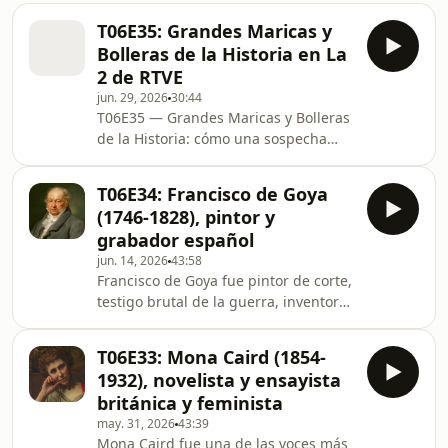
T06E35: Grandes Maricas y
Bolleras de la Historia en La
2 de RTVE
jun. 29, 2026
30:44
T06E35 — Grandes Maricas y Bolleras
de la Historia: cómo una sospecha
acabó en La 2 de RTVE Este no es un
episodio normal de Grandes Maricas
T06E34: Francisco de Goya
de la Historia. No cerramos
(1746-1828), pintor y
temporada con una reina, una diva,
grabador español
un escritor torturado o una señora
jun. 14, 2026
43:58
que “nunca se casó”. Esta vez
Francisco de Goya fue pintor de corte,
cerramos hablando de cómo nació
testigo brutal de la guerra, inventor
este proyecto: de la sospecha, del
de pesadillas modernas y uno de esos
archivo, de los eufemismos, de las
genios que la historia española ha
“amistades íntimas” y de esa
T06E33: Mona Caird (1854-
querido envolver en bandera,
1932), novelista y ensayista
testosterona y sordera dramática.
británica y feminista
Pero debajo del Goya oficial (el de los
may. 31, 2026
43:39
reyes, las majas, los fusilamientos y
Mona Caird fue una de las voces más