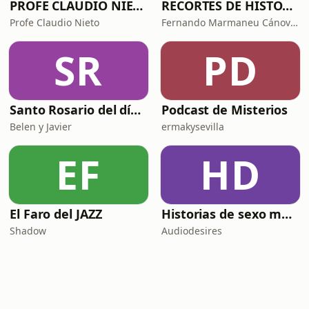
PROFE CLAUDIO NIETO
RECORTES DE HISTORIA Y CIENCIA
Profe Claudio Nieto
Fernando Marmaneu Cánovas
SR
PD
Santo Rosario del día. 🙏 Reza con nosotros en castellano 🇪🇸
Podcast de Misterios
Belen y Javier
ermakysevilla
EF
HD
El Faro del JAZZ
Historias de sexo muy intensas y calientes
Shadow
Audiodesires