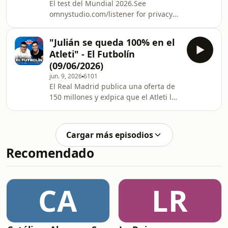
El test del Mundial 2026.See
omnystudio.com/listener for privacy
information.
"Julián se queda 100% en el
Atleti" - El Futbolín
(09/06/2026)
jun. 9, 2026
6101
El Real Madrid publica una oferta de
150 millones y exlpica que el Atleti la
ha rechazado | El club rojiblanco
contesta con iron&iacute;a en Twitter
| nuestros pron&oacute;sticos del
Cargar más episodios
Mundial | &iquest;Bigotada o verdad?
Recomendado
See omnystudio.com/listener for
privacy information.
CA
LR