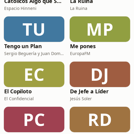
Católicos Algo que Saber
La Ruina
Espacio Hinneni
La Ruina
TU
MP
Tengo un Plan
Me pones
Sergio Beguería y Juan Domínguez
EuropaFM
EC
DJ
El Copiloto
De Jefe a Líder
El Confidencial
Jesús Soler
PC
RD