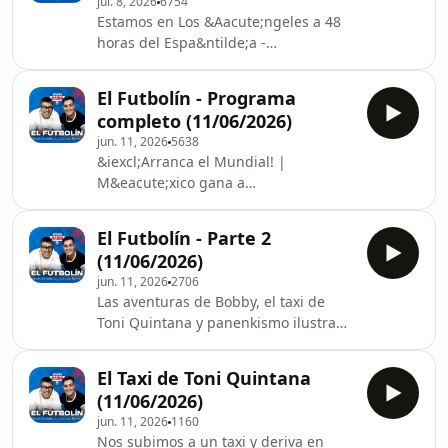
jul. 8, 2026
6754
nos hab&eacute;is
Estamos en Los &Aacute;ngeles a 48
acompa&ntilde;ado. Hasta siempre,
horas del Espa&ntilde;a -
maulas.See omnystudio.com/listener
B&eacute;lgica | Debate
for privacy information.
Espa&ntilde;a vs Argentina | Las
El Futbolín - Programa
c&aacute;balas m&aacute;s locas para
completo (11/06/2026)
seguir avanzando en el Mundial | Un
jun. 11, 2026
5638
Bigotada o verdad absolutamente
&iexcl;Arranca el Mundial! |
hist&oacute;rico.See
M&eacute;xico gana a
omnystudio.com/listener for privacy
Sud&aacute;frica en el partido
information.
inaugural | Hablamos con una
El Futbolín - Parte 2
leyenda de Cabo Verde y de LaLiga |
(11/06/2026)
Espa&ntilde;a respira con Lamine y
jun. 11, 2026
2706
Nico | El taxi de Toni Quintana |
Las aventuras de Bobby, el taxi de
Panenkismo con el Corea del Sur -
Toni Quintana y panenkismo ilustrado
Rep&uacute;blica Checa.See
con el Corea del Sur -
omnystudio.com/listener for privacy
Rep&uacute;blica checa.See
information.
El Taxi de Toni Quintana
omnystudio.com/listener for privacy
(11/06/2026)
information.
jun. 11, 2026
1160
Nos subimos a un taxi y deriva en