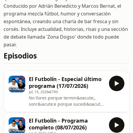
Conducido por Adrián Benedicto y Marcos Bernat, el
programa mezcla fútbol, humor y conversación
espontánea, creando una charla de bar fresca y sin
corsés. Incluye actualidad, historias, risas y una sección
de debate llamada 'Zona Dogso' donde todo puede
pasar.
Episodios
El Futbolín - Especial último
programa (17/07/2026)
jul. 16, 2026
6790
No llores porque termin&oacute;,
sonr&iacute;e porque sucedi&oacute;.
Hasta aqu&iacute; llega El
Futbol&iacute;n. No tenemos palabras
El Futbolín - Programa
para daros las gracias a los
completo (08/07/2026)
m&aacute;s de 90.000 oyentes que