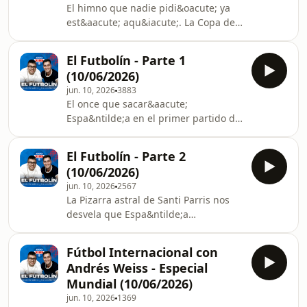
El himno que nadie pidi&oacute; ya
for privacy information.
est&aacute; aqu&iacute;. La Copa del
Mundo llega y El Futbol&iacute;n...
tenemos que hablar, muchachos.
El Futbolín - Parte 1
&nbsp;See omnystudio.com/listener
(10/06/2026)
for privacy information.
jun. 10, 2026
3883
El once que sacar&aacute;
Espa&ntilde;a en el primer partido del
Mundial | Estamos en Estados Unidos
con la Selecci&oacute;n y en
El Futbolín - Parte 2
M&eacute;xico a pocas horas del
(10/06/2026)
partido inaugural | M&aacute;laga y
jun. 10, 2026
2567
Almer&iacute;a se medir&aacute;n en
La Pizarra astral de Santi Parris nos
la final de los playoff a
desvela que Espa&ntilde;a
primera&nbsp;See
ganar&aacute; el Mundial | Arbeloa
omnystudio.com/listener for privacy
se acerca a un equipo importante | El
information.
Fútbol Internacional con
test del Mundial.See
Andrés Weiss - Especial
omnystudio.com/listener for privacy
Mundial (10/06/2026)
information.
jun. 10, 2026
1369