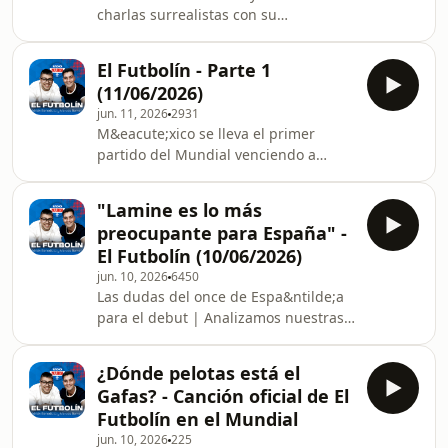
charlas surrealistas con su
conductor.See
omnystudio.com/listener for privacy
El Futbolín - Parte 1
information.
(11/06/2026)
jun. 11, 2026
2931
M&eacute;xico se lleva el primer
partido del Mundial venciendo a
Sud&aacute;frica | Hablamos con
Valdo Lopes, leyenda de cabo Verde y
"Lamine es lo más
ex del real Madrid y Osasuna entre
preocupante para España" -
otros | Positivismo con Lamine y
El Futbolín (10/06/2026)
Nico.See omnystudio.com/listener for
jun. 10, 2026
6450
privacy information.
Las dudas del once de Espa&ntilde;a
para el debut | Analizamos nuestras
posibilidades de ser campeones con
la pizarra astral de Santi Parris |
¿Dónde pelotas está el
Arbeloa se acerca a la Premier | El
Gafas? - Canción oficial de El
test del Mundial | Presentamos
Futbolín en el Mundial
nuestra canci&oacute;n para el
jun. 10, 2026
225
Mundial.See omnystudio.com/listener