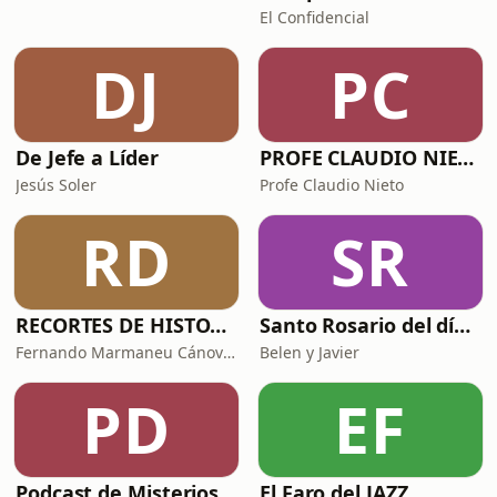
El Confidencial
DJ
PC
De Jefe a Líder
PROFE CLAUDIO NIETO
Jesús Soler
Profe Claudio Nieto
RD
SR
RECORTES DE HISTORIA Y CIENCIA
Santo Rosario del día. 🙏 Reza con nosotros en castellano 🇪🇸
Fernando Marmaneu Cánovas
Belen y Javier
PD
EF
Podcast de Misterios
El Faro del JAZZ