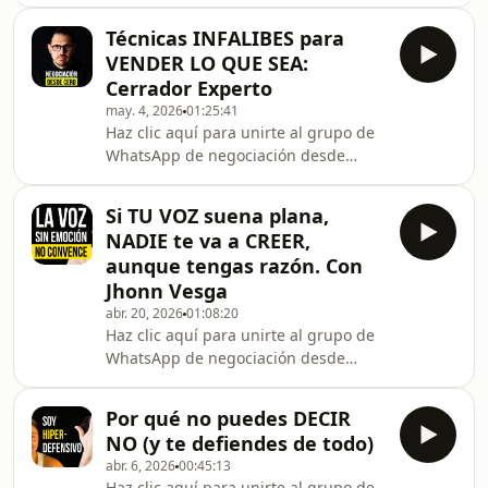
influir sobre los demás, es porque no
negociación importante próxima y
sabes subir tu estatus en una
necesita un plan claro. En una hora
Técnicas INFALIBES para
conversación. Ricardo Gómez Garzón,
definimo
VENDER LO QUE SEA:
“El Musiconomista” explicará qué es
Cerrador Experto
realmente escuchar y cómo se puede
may. 4, 2026
01:25:41
influir desde la escucha. También
Haz clic aquí para unirte al ⁠⁠grupo de
exploraremos el juego del estatus y
WhatsApp⁠⁠ de negociación desde
cómo manejarlo en las
ceroExploraremos técnicas
negociaciones. Conecta con El
INFALIBLES para convertirte en el
MusiconomistaTikTok: www.tikto
Si TU VOZ suena plana,
mejor vendedor. Tips de ventas y
NADIE te va a CREER,
negociación para todo el mundo. La
aunque tengas razón. Con
venta es una de las habilidades más
Jhonn Vesga
necesarias del mundo moderno.
abr. 20, 2026
01:08:20
Aprende de uno de los mejores, Javier
Haz clic aquí para unirte al ⁠grupo de
Cubas. Conecta con JavierTikTok de
WhatsApp⁠ de negociación desde
Javier:
ceroEl problema no es el mensaje. A
https://www.tiktok.com/@javiercubasoficialConecta
veces es la voz que lo entrega.En este
con
Por qué no puedes DECIR
episodio, Jhonn Vesga — actor de voz
NO (y te defiendes de todo)
y coach de comunicación — me
abr. 6, 2026
00:45:13
enseña exactamente cómo entrenar la
Haz clic aquí para unirte al grupo de