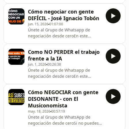
aprender a negociar con Simón Josué
Si alguna vez sintió que el problema
Pérez, tiene tres opcionesMentoría en
no era la falta de her
Cómo negociar con gente
Negociación — 5 sesiones
DIFÍCIL - José Ignacio Tobón
individualesLo escucho, analizo su
jun. 15, 2026
01:07:00
perfil y construimos un programa
Únete al ⁠⁠Grupo de Whatsapp⁠⁠⁠⁠⁠⁠⁠⁠⁠⁠ de
basado en sus situaciones reales.
negociación desde ceroEn este
Trabajamos los dos en videollamada:
episodio aprenderá a lidiar con gente
identificamos sus debilidades,
difícil de la mano de José Ignacio
desarrollamos sus fortalezas, creamos
Como NO PERDER el trabajo
Tobón.Conecta con José I.
casos y hacemos simulaci
frente a la IA
Tobónhttps://joseitobon.com/https://www.instagram
jun. 1, 2026
00:26:38
hl=enEn este episodio aprenderás por
Únete al Grupo de Whatsapp⁠⁠⁠⁠⁠⁠⁠⁠ de
qué conectar con las personas evita
negociación desde ceroEn este
que la IA nos quite el trabajo y cómo
episodio aprenderás por qué conectar
se conecta de manera sistemática.
con las personas evita que la IA nos
Reserve su primera
Cómo NEGOCIAR con gente
quite el trabajo y cómo se conecta de
DISONANTE - con El
manera sistemática. Reserve su
Musiconomista
primera
may. 18, 2026
00:57:19
sesión:⁠www.simonjosueperez.com/clases-
Únete al Grupo de WhatsApp⁠⁠⁠⁠⁠⁠⁠⁠ de
de-negociacion⁠Consultoría para una
negociación desde ceroSi no puedes
negociación puntualTiene una