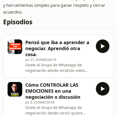
y herramientas simples para ganar respeto y cerrar
acuerdos.
Episodios
Pensó que iba a aprender a
negociar. Aprendió otra
cosa.
jul. 27, 2026
00:44:10
Únete al Grupo de Whatsapp⁠⁠⁠⁠⁠⁠⁠⁠ de
negociación desde ceroEste video
documenta el proceso real de un
alumno que llegó a aprender a
Cómo CONTROLAR LAS
negociar y terminó descubriendo algo
EMOCIONES en una
mucho más profundo de lo que
negociación o discusión
esperaba. No es teoría ni una técnica
jul. 6, 2026
00:29:38
más: es lo que realmente pasa
Únete al Grupo de Whatsapp⁠⁠⁠⁠⁠⁠⁠⁠ de
cuando alguien se enfrenta a sus
negociación desde ceroSi quiere
propios patrones de evitar el conflicto.