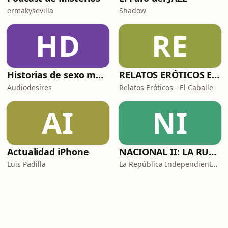
ermakysevilla
Shadow
HD
RE
Historias de sexo muy intensas y calientes
RELATOS ERÓTICOS El Caballero Oscuro
Audiodesires
Relatos Eróticos - El Caballe
AI
NI
Actualidad iPhone
NACIONAL II: LA RUTA DEL EXILIO
Luis Padilla
La República Independiente de la Radio