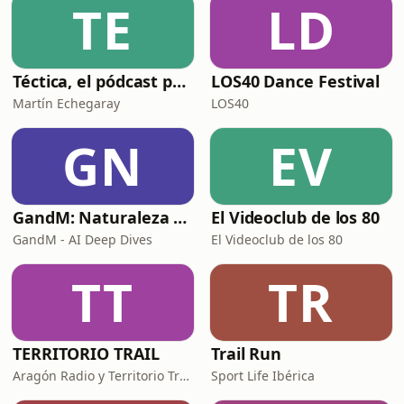
TE
LD
Téctica, el pódcast para los técnicos de pádel
LOS40 Dance Festival
Martín Echegaray
LOS40
GN
EV
GandM: Naturaleza Humana y Psicología
El Videoclub de los 80
GandM - AI Deep Dives
El Videoclub de los 80
TT
TR
TERRITORIO TRAIL
Trail Run
Aragón Radio y Territorio Trail Media
Sport Life Ibérica