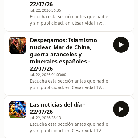
22/07/26
jul. 22, 2026
36:36
Escucha esta sección antes que nadie
y sin publicidad, en César Vidal TV:
https://cesarvidal.tv/programs/la-
psicoteca-gran-mentira-felicidad-5-
Despegamos: Islamismo
anos-ciencia-desmontado-22-07-26?
nuclear, Mar de China,
category_id=282932 En el último
guerra aranceles y
programa de la temporada de La
minerales españoles -
Psicoteca, César Vidal y Miguel Ángel
22/07/26
Alcarria reflexionan sobre una
cuestión que suele hacerse
jul. 22, 2026
01:03:00
Escucha esta sección antes que nadie
especialmente presente durante las
y sin publicidad, en César Vidal TV:
vacaciones: ¿por qué muchas
https://cesarvidal.tv/programs/despegamos-
islamismo-nuclear-mar-china-guerra-
Las noticias del día -
aranceles-minerales-espanoles-22-07-
22/07/26
26?category_id=282930 En esta
jul. 22, 2026
38:13
entrega de Despegamos, César Vidal
Escucha esta sección antes que nadie
y Lorenzo Ramírez analizan el
y sin publicidad, en César Vidal TV:
controvertido acuerdo nuclear que
https://cesarvidal.tv/programs/las-