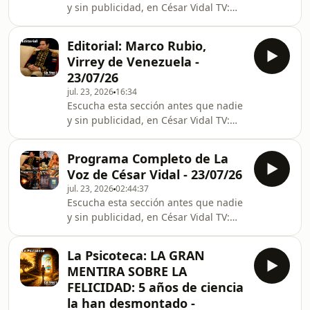
y sin publicidad, en César Vidal TV:
analizan la creciente guerra
https://cesarvidal.tv/programs/las-
tecnológica, energética y financiera
noticias-del-dia-23-07-26?
entre Estados Unidos y China, así
Editorial: Marco Rubio,
category_id=282929 Las noticias del
como las
Virrey de Venezuela -
día con César Vidal y María Durán. En
23/07/26
el informativo de hoy hemos tratado
jul. 23, 2026
16:34
los siguientes temas: - Kitchen:
Escucha esta sección antes que nadie
Fernández Díaz y su exnúmero dos
y sin publicidad, en César Vidal TV:
rompen definitivamente su estrategia
https://cesarvidal.tv/programs/editorial-
de defensa. - Anticorrupción y la AN
marco-rubio-virrey-de-venezuela-23-
ven ind
Programa Completo de La
07-26?category_id=282928 En este
Voz de César Vidal - 23/07/26
Editorial, César Vidal analiza la
jul. 23, 2026
02:44:37
situación política de Venezuela tras la
Escucha esta sección antes que nadie
caída de Nicolás Maduro y sostiene
y sin publicidad, en César Vidal TV:
que el país ha pasado a estar bajo un
https://cesarvidal.tv/programs/programa-
modelo de control colonial ejercido
completo-la-voz-de-cesar-vidal-23-07-
por Estados Unidos. Tomando co
La Psicoteca: LA GRAN
26?category_id=282926 Programa
MENTIRA SOBRE LA
completo de La Voz de César Vidal
FELICIDAD: 5 años de ciencia
publicado el jueves 23 de julio de
la han desmontado -
2026.