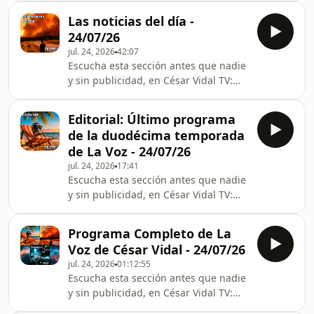
https://cesarvidal.tv/programs/despegamos-
Las noticias del día -
mk-ultra-abducciones-extraterrestres-
24/07/26
control-lsd-veneno-social-24-07-26?
jul. 24, 2026
42:07
category_id=282930 En este último
Escucha esta sección antes que nadie
Despegamos de la temporada, César
y sin publicidad, en César Vidal TV:
Vidal y Lorenzo Ramírez despiden un
https://cesarvidal.tv/programs/as-
intenso curso radiofónico analizando
noticias-del-dia-24-07-26?
la actualidad marcada por los inc
Editorial: Último programa
category_id=282929 Las noticias del
de la duodécima temporada
día con César Vidal y María Durán. En
de La Voz - 24/07/26
el informativo de hoy hemos tratado
jul. 24, 2026
17:41
los siguientes temas: - España pide
Escucha esta sección antes que nadie
ayuda a la UE por los incendios. - Los
y sin publicidad, en César Vidal TV:
directivos de Plus Ultra complican a
https://cesarvidal.tv/programs/editorial-
Zapatero anular sus mensajes. - 400
ultimo-programa-duodecima-
Programa Completo de La
temporada-la-voz-24-07-26?
Voz de César Vidal - 24/07/26
category_id=282928 En el último
jul. 24, 2026
01:12:55
Editorial de la duodécima temporada
Escucha esta sección antes que nadie
de La Voz, César Vidal hace balance
y sin publicidad, en César Vidal TV:
de un año marcado por la crisis
https://cesarvidal.tv/programs/programa-
política, económica y social en