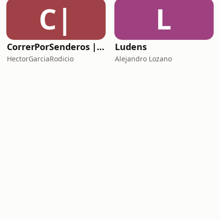
C|
L
CorrerPorSenderos | El podcast de trail-running
Ludens
HectorGarciaRodicio
Alejandro Lozano