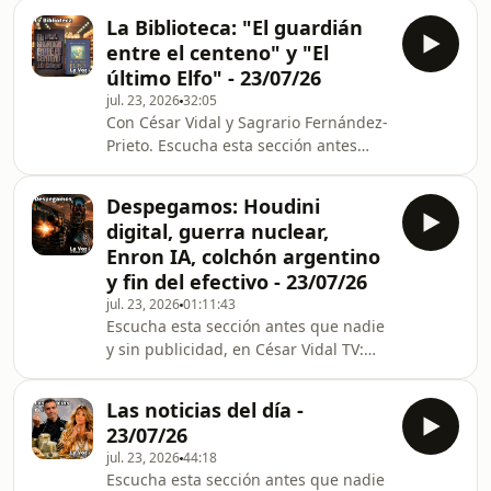
completo-la-voz-de-cesar-vidal-24-07-
España, los conflictos internacionales
La Biblioteca: "El guardián
26?category_id=282926 Programa
y el avance de los gran
entre el centeno" y "El
completo de La Voz de César Vidal
último Elfo" - 23/07/26
publicado el viernes 24 de julio de
jul. 23, 2026
32:05
2026.
Con César Vidal y Sagrario Fernández-
Prieto. Escucha esta sección antes
que nadie y sin publicidad, en César
Vidal TV:
Despegamos: Houdini
https://cesarvidal.tv/programs/la-
digital, guerra nuclear,
biblioteca-el-guardian-entre-el-
Enron IA, colchón argentino
centeno-y-el-ultimo-elfo-23-07-26?
y fin del efectivo - 23/07/26
category_id=282966 El guardián entre
jul. 23, 2026
01:11:43
el centeno Autor: J.D. Salinger.
Escucha esta sección antes que nadie
Editorial: Alianza Editorial. 230 págs.
y sin publicidad, en César Vidal TV:
Holden Caulfield tiene 17 años y
https://cesarvidal.tv/programs/despegamos-
convalece en una clínica psiqu
houdini-digital-guerra-nuclear-enron-
Las noticias del día -
ia-colchon-argentino-fin-del-efectivo-
23/07/26
23-07-26?category_id=282930 En esta
jul. 23, 2026
44:18
edición extendida de Despegamos,
Escucha esta sección antes que nadie
César Vidal y Lorenzo Ramírez