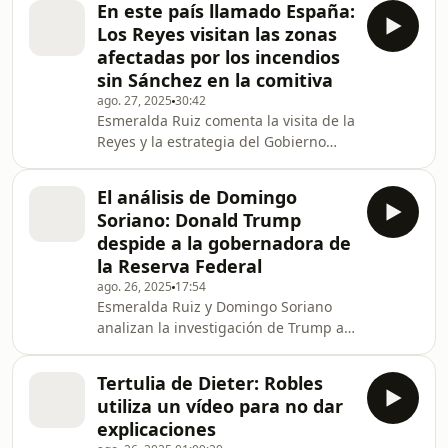
En este país llamado España:
de Pedro Sánchez
Los Reyes visitan las zonas
afectadas por los incendios
sin Sánchez en la comitiva
ago. 27, 2025
30:42
Esmeralda Ruiz comenta la visita de la
Reyes y la estrategia del Gobierno
para frenar peticiones de
comparecencia
El análisis de Domingo
Soriano: Donald Trump
despide a la gobernadora de
la Reserva Federal
ago. 26, 2025
17:54
Esmeralda Ruiz y Domingo Soriano
analizan la investigación de Trump a
la Reserva Federal y los datos de paro
en España
Tertulia de Dieter: Robles
utiliza un vídeo para no dar
explicaciones