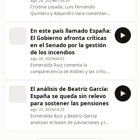
ago. 26, 2025
01:09:29
Cristina Losada, Luis Fernando
Quintero y Alejandro Vara comentan
la comparecencia de la ministra en el
Senado para hablar de los incendios.
En este país llamado España:
El Gobierno afronta críticas
en el Senado por la gestión
de los incendios
ago. 26, 2025
34:03
Esmeralda Ruiz comenta la
comparecencia de Robles y las críticas
del Gobierno al PP tras el Consejo del
Ministros.
El análisis de Beatriz García:
España se queda sin relevo
para sostener las pensiones
ago. 25, 2025
14:23
Esmeralda Ruiz y Beatriz García
analizan el boom de jubilaciones y las
dificultades para comprar coche