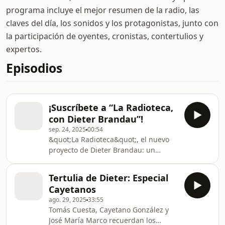
programa incluye el mejor resumen de la radio, las
claves del día, los sonidos y los protagonistas, junto con
la participación de oyentes, cronistas, contertulios y
expertos.
Episodios
¡Suscríbete a “La Radioteca,
con Dieter Brandau”!
sep. 24, 2025
00:54
&quot;La Radioteca&quot;, el nuevo
proyecto de Dieter Brandau: un
podcast narrativo que ordena y
reconstruye los casos clave de la
Tertulia de Dieter: Especial
política en España. &quot;La
Cayetanos
Radioteca&quot; es el nuevo proyecto
ago. 29, 2025
33:55
de Dieter Brandau: un podcast
Tomás Cuesta, Cayetano González y
narrativo que busca reconstruir, pieza
José María Marco recuerdan los
a pieza y archivo a archivo, los casos