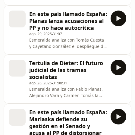
mejores momentos de los Cayetanos.
que están marcando la situación
política en España. En un contexto
En este país llamado España:
donde las noticias se multi
Planas lanza acusaciones al
PP y no hace autocrítica
ago. 29, 2025
31:07
Esmeralda analiza con Tomás Cuesta
y Cayetano González el despliegue de
las ayudas de la DANA.
Tertulia de Dieter: El futuro
judicial de las tramas
socialistas
ago. 28, 2025
01:08:31
Esmeralda analiza con Pablo Planas,
Alejandro Vara y Carmen Tomás la
comparecencia de Fernando Grande-
Marlaska en el Senado.
En este país llamado España:
Marlaska defiende su
gestión en el Senado y
acusa al PP de distorsionar