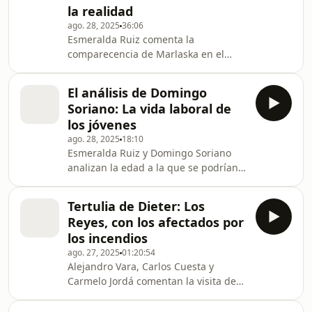
la realidad
ago. 28, 2025
36:06
Esmeralda Ruiz comenta la
comparecencia de Marlaska en el
Senado y la exclusión de España de la
alianza de EEUU contra el narco.
El análisis de Domingo
Soriano: La vida laboral de
los jóvenes
ago. 28, 2025
18:10
Esmeralda Ruiz y Domingo Soriano
analizan la edad a la que se podrían
retirar los jóvenes del mercado
laboral y el futuro del trabajo en
Tertulia de Dieter: Los
España.
Reyes, con los afectados por
los incendios
ago. 27, 2025
01:20:54
Alejandro Vara, Carlos Cuesta y
Carmelo Jordá comentan la visita de
sus majestades a las zonas
devastadas por el fuego, y la ausencia