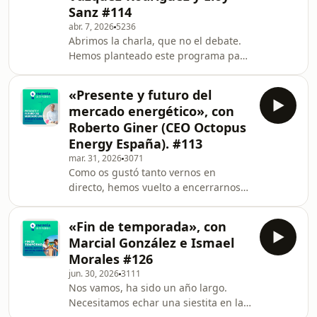
Sanz #114
abr. 7, 2026
5236
Abrimos la charla, que no el debate.
Hemos planteado este programa para
arrojar luz y buscar consensos sobre
el futuro de la nuclear en el mundo y,
«Presente y futuro del
especialmente, en España. Lo hemos
mercado energético», con
plantado a modo debate, pero un
Roberto Giner (CEO Octopus
debate sosegado y desde los datos y
Energy España). #113
los criterios técnicos. Para ello
mar. 31, 2026
3071
contamos con dos expertos en la
Como os gustó tanto vernos en
materia: Eloy Sanz (Doctor en
directo, hemos vuelto a encerrarnos
Ingeniería Química, profesor titular
en el estudio. Sabemos que es lo que
de la Universida
nuestra audiencia pide, encerrarnos
«Fin de temporada», con
para vernos juntos un par de veces al
Marcial González e Ismael
año. Así que como vuestros deseos
Morales #126
son órdenes para nosotros, aquí nos
jun. 30, 2026
3111
tenéis. En ese episodio, volvemos a
Nos vamos, ha sido un año largo.
contar con el gran Roberto Giner, CEO
Necesitamos echar una siestita en la
de Octopus Energy España, para