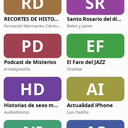
RD
SR
RECORTES DE HISTORIA Y CIENCIA
Santo Rosario del día. 🙏 Reza con nosotros en castellano 🇪🇸
Fernando Marmaneu Cánovas
Belen y Javier
PD
EF
Podcast de Misterios
El Faro del JAZZ
ermakysevilla
Shadow
HD
AI
Historias de sexo muy intensas y calientes
Actualidad iPhone
Audiodesires
Luis Padilla