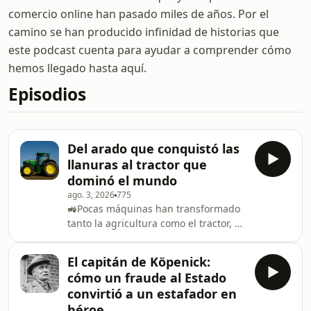
comercio online han pasado miles de años. Por el
camino se han producido infinidad de historias que
este podcast cuenta para ayudar a comprender cómo
hemos llegado hasta aquí.
Episodios
Del arado que conquistó las
llanuras al tractor que
dominó el mundo
ago. 3, 2026
775
🚜Pocas máquinas han transformado
tanto la agricultura como el tractor, y
pocas marcas han contribuido tanto a
esa revolución como John Deere.
El capitán de Köpenick:
Mucho antes de que sus tractores se
cómo un fraude al Estado
convirtieran en una presencia
convirtió a un estafador en
habitual en los campos de medio
héroe
mundo, la empresa ya había