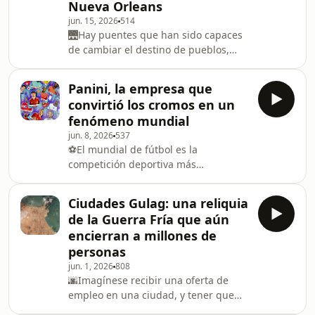
Nueva Orleans
agroalimentaria del país. Lo que nació
jun. 15, 2026
514
en 1960 como una modesta quesería
🌉Hay puentes que han sido capaces
en Anleo, concejo de Navia, se
de cambiar el destino de pueblos,
transformó con el paso de las
ciudades, regiones o países. Desde
décadas en Reny Picot, un grupo lác
estructuras sencillas para salvar
Panini, la empresa que
pequeños obstáculos, hasta
convirtió los cromos en un
auténticos retos de la ingeniería para
fenómeno mundial
enfrentarse a los grandes retos de la
jun. 8, 2026
537
naturaleza. Y dentro de las obras
⚽El mundial de fútbol es la
complicadas, pocas lo han sido como
competición deportiva más
el puente sobre el lago Pontchartrain:
importante del mundo, que ha
una línea de hormigón de casi 40
consagrado a los mejores jugadores
kilómetros de lar
Ciudades Gulag: una reliquia
de la historia, y que ha convertido en
de la Guerra Fría que aún
leyendas a estadios, ciudades,
encierran a millones de
camisetas, botas, celebraciones de
personas
goles y hasta peinados. Un
jun. 1, 2026
808
acontecimiento único que se celebra
🌆Imagínese recibir una oferta de
cada 4 años y que ha tenido
empleo en una ciudad, y tener que
históricamente un compañero de
pasar primero un exhaustivo estudio
batallas que también se ha convertido