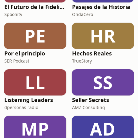
El Futuro de la Fidelización
Pasajes de la Historia
Spoonity
OndaCero
PE
HR
Por el principio
Hechos Reales
SER Podcast
TrueStory
LL
SS
Listening Leaders
Seller Secrets
dpersonas radio
AMZ Consulting
MP
AD