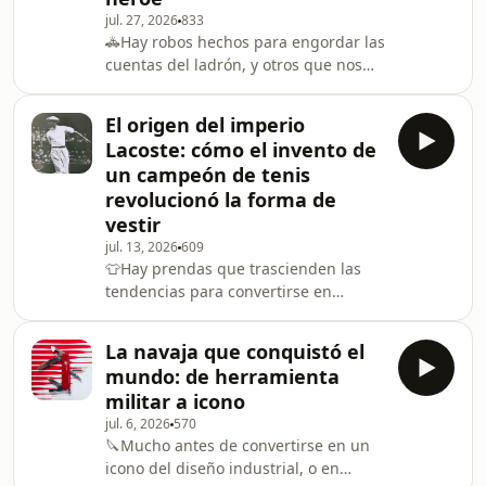
jul. 27, 2026
833
revolucionado la agricultura con un
🚓Hay robos hechos para engordar las
invento mucho más sencillo: un arado
cuentas del ladrón, y otros que nos
de acero capaz de trabajar las
ayudan a entender cómo funciona la
difíciles tierras del Medio O
sociedad. Es lo que ocurrió en 1906,
El origen del imperio
cuando un hombre logró robar en un
Lacoste: cómo el invento de
pequeño ayuntamiento de Kopenick,
un campeón de tenis
a las afueras de Berlín, gracias a que
revolucionó la forma de
iba vestido de capitán del ejército
vestir
prusiano. Se convirtió en uno de los
atracos más célebres y pícaros de la
jul. 13, 2026
609
👕Hay prendas que trascienden las
historia, y le dedicaron innumerables
tendencias para convertirse en
auténticos símbolos. Y una de ellas es
el polo. Presente en pistas de tenis,
La navaja que conquistó el
campos de golf, oficinas, pasarelas y
mundo: de herramienta
fiestas, su sencillez esconde una
militar a icono
historia de innovación estratégica y
jul. 6, 2026
570
construcción de marca. Y todo
🔪Mucho antes de convertirse en un
partiendo de la mente de un genio, el
icono del diseño industrial, o en
campeón francés de tenis René