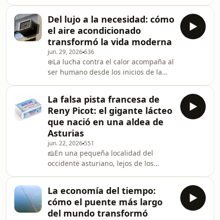
sinónimo de versatilidad, la navaja
Lacoste, que decidió desafiar los
suiza de Victorinox nació como la
códigos de vestime
Del lujo a la necesidad: cómo
respuesta a una necesidad: dotar al
el aire acondicionado
ejército suizo de una herramienta
transformó la vida moderna
práctica y resistente. Lo que comenzó
jun. 29, 2026
636
en 1891 como el proyecto de un
❄️La lucha contra el calor acompaña al
pequeño fabricante de cuchillería,
ser humano desde los inicios de la
terminó convirtiéndose en una de las
civilización. Desde las torres de viento
marcas más reconocidas del mundo.
de la antigua Persia, hasta las esteras
Durante más de 13
La falsa pista francesa de
húmedas que refrescaban las
Reny Picot: el gigante lácteo
viviendas egipcias, generaciones
que nació en una aldea de
enteras han buscado fórmulas para
Asturias
hacer más soportables los días de
jun. 22, 2026
551
temperaturas extremas. Hoy, con olas
🧀En una pequeña localidad del
de calor cada vez más frecuentes e
occidente asturiano, lejos de los
intensas. esta batalla adquiere una
grandes centros industriales de la
nueva di
España de los 60, comenzó una
La economía del tiempo:
historia empresarial que acabaría
cómo el puente más largo
convirtiéndose en uno de los mayores
del mundo transformó
casos de éxito de la industria