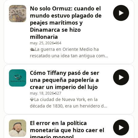
gubernamental para saber si se
en icónico para g
No solo Ormuz: cuando el
puede ir a vivir a la ciudad donde está
mundo estuvo plagado de
dicho puesto de trabajo. La idea de
peajes marítimos y
tener que pedir una autorización
Dinamarca se hizo
especial para mudarse a una urbe
millonaria
dentro del mismo país suena a algo
de épocas pasadas, una reliquia de la
may. 25, 2026
464
🛳️La guerra en Oriente Medio ha
Guerra Fría, pero sigue siendo algo
rescatado una idea tan antigua como
muy real en una
la piratería. Irán ha decidido
implantar un sistema de cobro para
Cómo Tiffany pasó de ser
navegar por Ormuz. Los barcos
una pequeña papelería a
deberán pagar un peaje fijo en
crear un imperio del lujo
criptomonedas a Teherán para
may. 18, 2026
627
atravesar el estrecho. La idea ha
💎La ciudad de Nueva York, en la
desembarcado en otros países, que
década de 1830, era un hervidero de
también sopesan ahora imitar a los
ideas y oportunidades. Cualquiera
iraníes. ¿Volverá el comercio a un
con imaginación y fondos podía
mundo plagado de tasas y
El error en la política
alcanzar el éxito. Pero ni en sus
burocracia?💰A
monetaria que hizo caer el
sueños más optimistas Charles Lewis
imperio mongol