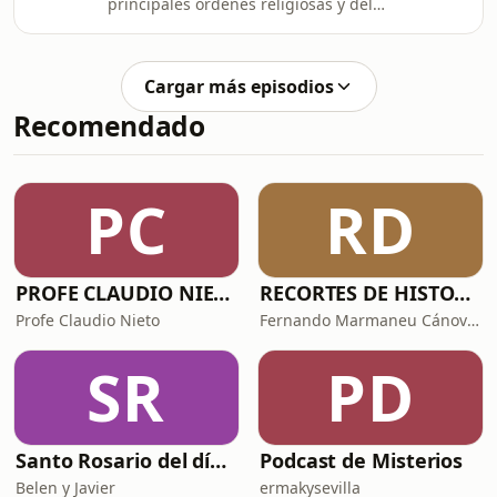
principales órdenes religiosas y del
monacato occidental hasta la
conquista de América. Un viaje
fundamental para entender gran
Cargar más episodios
parte del arte y la política de nuestro
Recomendado
pasado.
PC
RD
PROFE CLAUDIO NIETO
RECORTES DE HISTORIA Y CIENCIA
Profe Claudio Nieto
Fernando Marmaneu Cánovas
SR
PD
Santo Rosario del día. 🙏 Reza con nosotros en castellano 🇪🇸
Podcast de Misterios
Belen y Javier
ermakysevilla