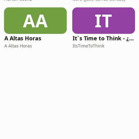
AA
IT
A Altas Horas
It´s Time to Think - ¿Nos paramos a pensar?
A Altas Horas
ItsTimeToThink