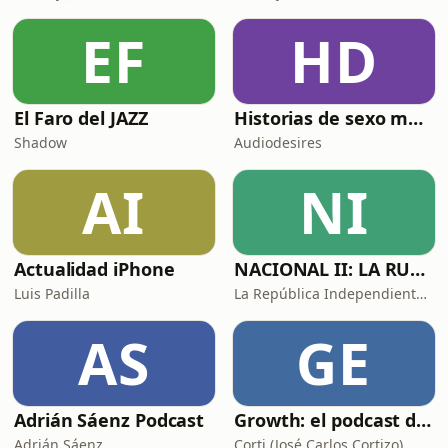
EF
HD
El Faro del JAZZ
Historias de sexo muy intensas y calientes
Shadow
Audiodesires
AI
NI
Actualidad iPhone
NACIONAL II: LA RUTA DEL EXILIO
Luis Padilla
La República Independiente de la Radio
AS
GE
Adrián Sáenz Podcast
Growth: el podcast de Product Hackers 🚀
Adrián Sáenz
Corti (José Carlos Cortizo)