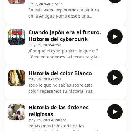
jun. 2, 2026
01:15:17
Nápoles, entonces parte de la
En este video exploramos la pintura
Monarquía Hispánica, donde se
en la Antigua Roma desde una
convirtió en uno de los artistas más
perspectiva histórica, filosófica y
influyentes de su tiempo. En este
visual. Desde los frescos de Pompeya
vídeo exploramos su biografía, el
Cuando Japón era el futuro.
hasta la propaganda imperial de
contexto histórico de
Historia del cyberpunk
Augusto, analizamos cómo los
may. 29, 2026
42:52
romanos utilizaron el arte para
¿Por qué el cyberpunk es lo que es?
construir poder, manipular emociones
Cómo entendemos la literatura y la
y transformar la percepción de la
fotografía japonesa.
realidad. ¿Qué significaba realmente
la belleza para los romanos? ¿Por qué
Historia del color Blanco
llenaban sus casas de
may. 29, 2026
37:57
Todo lo que no sabías sobre este
color, repasamos su historia, sus
cualidades químicas y muchas
anécdotas sobre la Historia del arte.
Historia de las órdenes
religiosas.
may. 29, 2026
01:06:22
Repasamos la historia de las