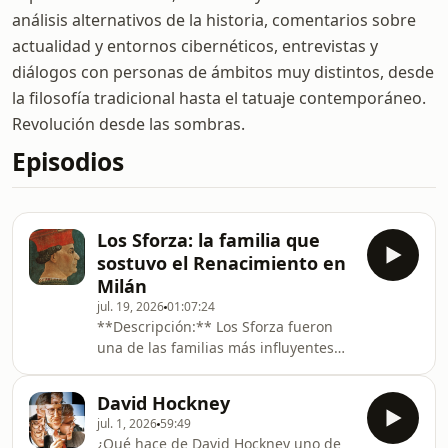
análisis alternativos de la historia, comentarios sobre
actualidad y entornos cibernéticos, entrevistas y
diálogos con personas de ámbitos muy distintos, desde
la filosofía tradicional hasta el tatuaje contemporáneo.
Revolución desde las sombras.
Episodios
Los Sforza: la familia que
sostuvo el Renacimiento en
Milán
jul. 19, 2026
01:07:24
**Descripción:** Los Sforza fueron
una de las familias más influyentes
del Renacimiento italiano. En este
episodio exploramos cómo una
David Hockney
dinastía nacida de la guerra
jul. 1, 2026
59:49
transformó Milán en uno de los
¿Qué hace de David Hockney uno de