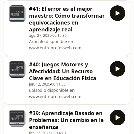
ENTREPROFES y accedé a un 20% OFF
#41: El error es el mejor
en la jornada presencial (válido para
maestro: Cómo transformar
los primeros 50 inscriptos).INNOVAR
equivocaciones en
SALUD Y DEPORTE®Jornada con
aprendizaje real
referentes de España, Chile, Colombia
ago. 27, 2025
00:15:35
y Argentina. Formato presencial
Artículo disponible en
(cupos limitados) y transmisión por
www.entreprofesweb.com
streaming para toda Latinoamérica.D
#40: Juegos Motores y
Afectividad: Un Recurso
Clave en Educación Física
jun. 12, 2025
00:11:55
Episodio disponible en
www.entreprofesweb.com
#39: Aprendizaje Basado en
Problemas: Un cambio en la
enseñanza
feb. 25, 2025
00:14:13