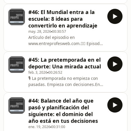
#46: El Mundial entra a la
escuela: 8 ideas para
convertirlo en aprendizaje
may. 28, 2026
00:30:57
Artículo del episodio en
www.entreprofesweb.com.👉🏽 Episodio
#33: 10 Ideas para Enseñar los Juegos
Olímpicos en la Educación
#45: La pretemporada en el
Físicahttps://open.spotify.com/episode/7KMND3Fy
deporte: Una mirada actual
si=FPHiuNsGSQyr8sd9NRYZCg👉🏽
feb. 3, 2026
00:26:52
Episodio #7: Juegos con
🎙️ La pretemporada no empieza con
competitividad ¿Positivos o negativos?
pasadas. Empieza con decisiones.En
https://open.spotify.com/episode/4Q3g6fnf5AYzTmi
este episodio hablamos de
si=WT6BTM2lS5evk4_i5imUhQ
pretemporada desde la cancha y no
#44: Balance del año que
desde el Excel. Desde lo que pasa el
pasó y planificación del
primer día cuando recibís al grupo,
siguiente: el dominio del
hasta cómo sostenés la carga semana
año está en tus decisiones
a semana sin romper jugadores ni
ene. 19, 2026
00:31:00
procesos.Recorremos:Por qué el