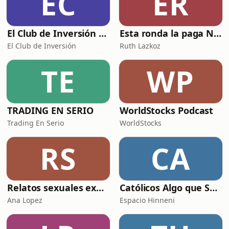
EC
ER
El Club de Inversión podcast
Esta ronda la paga Newton
El Club de Inversión
Ruth Lazkoz
TE
WP
TRADING EN SERIO
WorldStocks Podcast
Trading En Serio
WorldStocks
RS
CA
Relatos sexuales explícitos
Católicos Algo que Saber
Ana Lopez
Espacio Hinneni