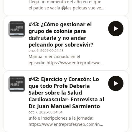
Llega un momento del año en el que
primer entrenamiento ya define el
el patio se vacía 🏟️las pelotas vuelven
tipo de temporada que vas a
al cuartito de materiales⚽el silbato
construir.Cómo armar las primeras se
queda colgado 🟡y el cuerpo… pasa
#43: ¿Cómo gestionar el
factura 😮‍💨Se termina el año.Y con él,
grupo de colonia para
no se termina solo el calendario
disfrutarla y no andar
escolar.Se termina una forma de dar
peleando por sobrevivir?
clases.Una manera de pararse en el
ene. 6, 2026
00:24:43
patio como profe.Y ahí aparece la
Manual mencionado en el
pregunta que muchas veces evitamos
episodio:https://www.entreprofesweb.com/product
👇👉 ¿Qué año tuve como profe de
manuales-colonia/
Educación Fí
#42: Ejercicio y Corazón: Lo
que todo Profe Debería
Saber sobre la Salud
Cardiovascular- Entrevista al
Dr. Juan Manuel Sarmiento
oct. 7, 2025
00:34:54
Info e inscripciones a la jornada:
https://www.entreprofesweb.com/innovarsaludydep
🎁 Beneficio exclusivo: usá el código