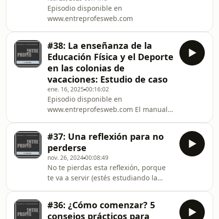
Episodio disponible en
www.entreprofesweb.com
#38: La enseñanza de la
Educación Física y el Deporte
en las colonias de
vacaciones: Estudio de caso
ene. 16, 2025
00:16:02
Episodio disponible en
www.entreprofesweb.com El manual
que mencionamos en el episodio:
https://entreprofesweb.com/producto/80-
#37: Una reflexión para no
recursos-para-colonia-de-vacaciones/
perderse
nov. 26, 2024
00:08:49
No te pierdas esta reflexión, porque
te va a servir (estés estudiando la
carrera o no). ¡No te olvides de
suscribirte y reseñarnos! Nos ayuda
#36: ¿Cómo comenzar? 5
un montón a seguir creciendo.
consejos prácticos para