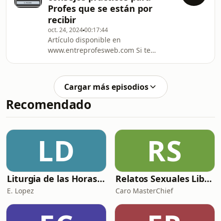
Profes que se están por
recibir
oct. 24, 2024
00:17:44
Artículo disponible en
www.entreprofesweb.com Si te
interesa conocer más info sobre la
capacitación mencionada en el
episodio, te dejo el enlace:
Cargar más episodios
https://entreprofesweb.com/primeros-
Recomendado
pasos-en-la-educacion-fisica/
LD
RS
Liturgia de las Horas (España)
Relatos Sexuales Liberales
E. Lopez
Caro MasterChief