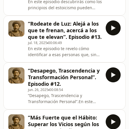
En este episodio descubrirás como los
principios del estoicismo pueden
ayudarte a desbloquear todo tu
potencial y alcanzar tus metas más
“Rodeate de Luz: Alejá a los
ambiciosas. A través de enseñanzas
que te frenan, acercá a los
de Marco Aurelio, Epicteto y Séneca,
que te elevan”. Episodio #13.
descubrirás como dominar tu mente,
jul. 18, 2025
00:06:49
actuar con disciplina y transformar
En este episodio te revelo cómo
cada obstáculo en un impulso.Este no
identificar a esas personas que, sin
es un episodio de motivación
decirlo abiertamente, desean verte
pasajera.Es un llamado a la acción
estancado. Aprenderás a reconocer
real, consciente y
“Desapego, Trascendencia y
sus actitudes, proteger tu energía y
Transformación Personal”.
alejarlas sin caer en el rencor.
Episodio #12.
Además, exploramos cómo atraer a
jun. 26, 2025
00:08:54
personas que estén en tu misma
“Desapego, Trascendencia y
sintonía, con intenciones limpias y
Transformación Personal”.En este
energía positiva. Inspirado en los
podcast encontrarás la guía mental y
principios del estoicismo, este
emocional que necesitas para
episodio te invita a rode
“Más Fuerte que el Hábito:
afrontar los desafíos de la vida con
Superar los Vicios según los
fortaleza, claridad y propósito. A