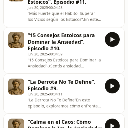
Estoicos”. Episodio #11.
través de enseñanzas de los grandes
jun. 20, 2025
00:04:28
filósofos estoicos como Marco Aurelio,
“Más Fuerte que el Hábito: Superar
Séneca y Epicteto, te invito a
los Vicios según los Estoicos”.En este
descubrir cómo desarrollar tu mejor
episodio exploramos cómo la filosofía
versión, superar la ansiedad, soltar lo
estoica nos ofrece herramientas
que te ata, y vivir
“15 Consejos Estoicos para
poderosas para superar los vicios que
Dominar la Ansiedad”.
nos debilitan: desde la adicción al
Episodio #10.
placer inmediato hasta los hábitos
jun. 20, 2025
00:04:39
que sabotean nuestro
“15 Consejos Estoicos para Dominar la
crecimiento.Inspirado en las
Ansiedad”-¿Sentís ansiedad
enseñanzas de Marco Aurelio, Séneca
constante, pensamientos acelerados o
y Epicteto, este episodio te guía a
temor al futuro? En este episodio vas
reconocer tus patrones, r
“La Derrota No Te Define”.
a descubrir 15 principios estoicos
Episodio #9.
prácticos que te ayudarán a calmar tu
jun. 20, 2025
00:04:11
mente, recuperar el control y vivir con
“La Derrota No Te Define”En este
mayor claridad.Inspirado en las
episodio, exploramos cómo enfrentar
enseñanzas de Marco Aurelio, Séneca
la derrota desde la sabiduría de los
y Epicteto, este episodio es una guía
estoicos. A través de las enseñanzas
directa para transformar la ansiedad
“Calma en el Caos: Cómo
de Marco Aurelio, Séneca y Epicteto,
en a