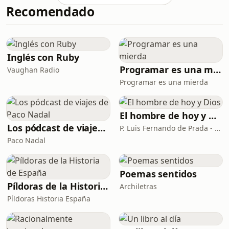
Recomendado
Epicteto y Marco Aurelio
consideraban que la verdadera fuerza
no está en dominar el mundo, sino en
dominarte a vos mismo.Descubrí
cómo actuar con firmeza incluso
Inglés con Ruby
cuando no tenés ganas, y por
Programar es una mierda
Vaughan Radio
Programar es una mierda
El hombre de hoy y Dios
Los pódcast de viajes de Paco Nadal
P. Luis Fernando de Prada - Radio María ESP
Paco Nadal
Poemas sentidos
Píldoras de la Historia de España
Archiletras
Píldoras Historia España