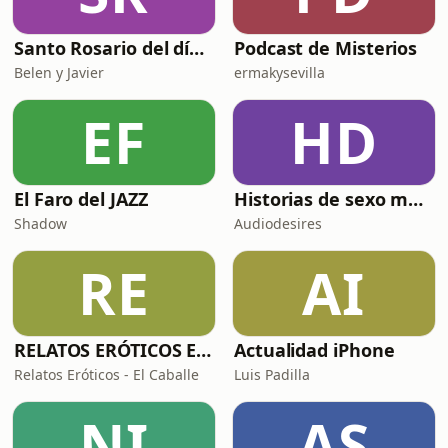
Santo Rosario del día. 🙏 Reza con nosotros en castellano 🇪🇸
Podcast de Misterios
Belen y Javier
ermakysevilla
EF
HD
El Faro del JAZZ
Historias de sexo muy intensas y calientes
Shadow
Audiodesires
RE
AI
RELATOS ERÓTICOS El Caballero Oscuro
Actualidad iPhone
Relatos Eróticos - El Caballe
Luis Padilla
NI
AS