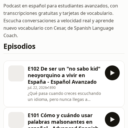
Podcast en español para estudiantes avanzados, con
transcripciones gratuitas y tarjetas de vocabulario.
Escucha conversaciones a velocidad real y aprende
nuevo vocabulario con Cesar, de Spanish Language
Coach.
Episodios
E102 De ser un "no sabo kid"
neoyorquino a vivir en
España - Español Avanzado
jul. 22, 2026
1890
¿Qué pasa cuando creces escuchando
un idioma, pero nunca llegas a
hablarlo? ¿Y qué ocurre cuando, años
después, decides recuperar esa parte
E101 Cómo y cuándo usar
de tu identidad viviendo al otro lado
palabras malsonantes en
del mundo?En este episodio hablo