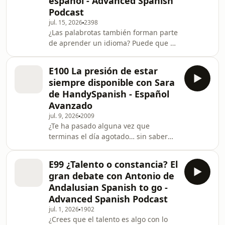
español - Advanced Spanish
con una persona que pasó de sentirse
Podcast
un no sabo kid a construir una vida
jul. 15, 2026
2398
en España. Conversamos sobre el
¿Las palabrotas también forman parte
peso de la herencia familiar, el miedo
de aprender un idioma? Puede que sí.
a salir de la zona de confort, el
Y no solo porque las vayas a escuchar
aprendizaje
a menudo, sino porque entender
E100 La presión de estar
cuándo, cómo y con quién usarlas
siempre disponible con Sara
dice mucho de cómo funciona una
de HandySpanish - Español
cultura.En este episodio hablo con
Avanzado
una profesora de español
jul. 9, 2026
2009
especializada en lenguaje coloquial.
¿Te ha pasado alguna vez que
Charlamos sobre los tacos que
terminas el día agotado… sin saber
usamos los españoles, por qué a
exactamente por qué?En este
veces generan cercanía y cómo pue
episodio recibo a una vieja conocida
E99 ¿Talento o constancia? El
del podcast para hablar de algo que
gran debate con Antonio de
nos toca a muchos: la sensación de
Andalusian Spanish to go -
estar constantemente respondiendo
Advanced Spanish Podcast
mensajes, tomando decisiones y
jul. 1, 2026
1902
tratando de llegar a todo. Charlamos
¿Crees que el talento es algo con lo
sobre relaciones, trabajo, proyectos