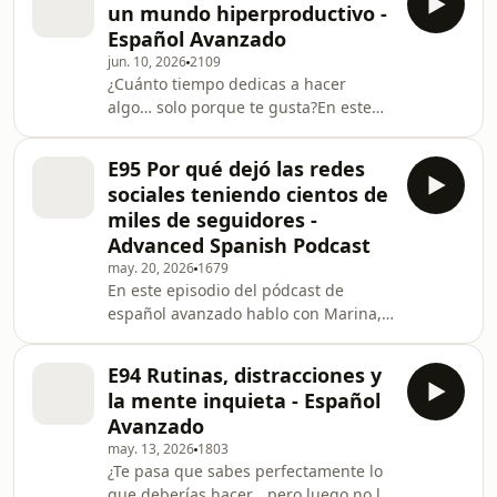
un mundo hiperproductivo -
momento de comprar y reformar una
Español Avanzado
casa. Y sí, hay ilusión… pero también
jun. 10, 2026
2109
cajas, decisiones constantes y
¿Cuánto tiempo dedicas a hacer
bastante cansancio.Comentamos
algo… solo porque te gusta?En este
cómo cambia tu relación con el
episodio hablo con un profesor de
dinero, el tiempo y hasta con tu
español sobre música, creatividad y
propio idioma cuando te mete
E95 Por qué dejó las redes
esa necesidad de hacer cosas que no
sociales teniendo cientos de
son “productivas”. Partimos del rock
miles de seguidores -
español, de artistas que mezclan
Advanced Spanish Podcast
poesía y música, y acabamos
may. 20, 2026
1679
hablando de algo mucho más amplio:
En este episodio del pódcast de
cómo usamos nuestro tiempo y qué
español avanzado hablo con Marina,
lugar ocupan nuestras pasiones en el
creadora de Slow and Clear Spanish.
día a día.También reflexi
Una conversación natural y sin guion
E94 Rutinas, distracciones y
sobre vivir en el extranjero, dejar las
la mente inquieta - Español
redes sociales, la privacidad en
Avanzado
internet, Taylor Swift, Rosalía,
may. 13, 2026
1803
conciertos, identidad y
¿Te pasa que sabes perfectamente lo
nostalgia.Marina cuenta por qué
que deberías hacer… pero luego no lo