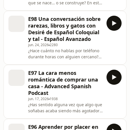
que se nace… o se construye? En este
personales, deporte, creatividad y esa
episodio hablo con Antonio, un
búsqueda imposible del
profesor de español, sobre idiomas,
E98 Una conversación sobre
canto y esa sensación de haber
rarezas, libros y gatos con
dejado cosas importantes para más
Desiré de Español Coloquial
adelante.Partimos de algo muy
y tal - Español Avanzado
simple: lo que nos gustaba hacer de
jun. 24, 2026
2280
pequeños. Y a partir de ahí entramos
¿Hace cuánto no hablas por teléfono
en temas como la vergüenza, la
durante horas con alguien cercano?
constancia y el momento en el que
En este episodio me siento a charlar
decides retomar algo que s
con una profesora de español
E97 La cara menos
coloquial sobre cómo han cambiado
romántica de comprar una
nuestros hábitos de comunicación… y
casa - Advanced Spanish
lo que hemos perdido por el
Podcast
camino.Hablamos del miedo a las
jun. 17, 2026
1938
llamadas, del exceso de redes
¿Has sentido alguna vez que algo que
sociales y de cómo pequeños cambios
soñabas acaba siendo más agotador
—como dejar el móvil fuera del
que emocionante? En este episodio
dormitorio— pueden transformar tu
hablo con una profesora de español
ru
E96 Aprender por placer en
que está pasando, como yo, por ese