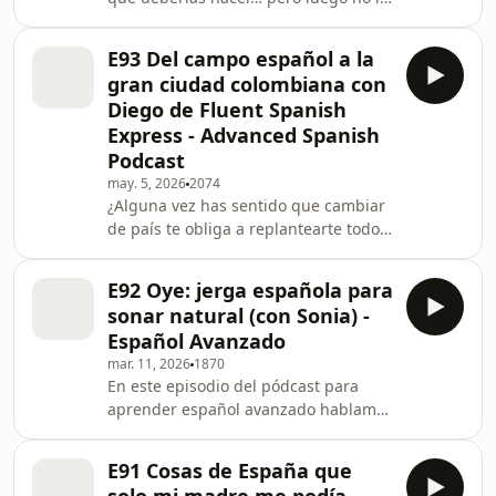
decidió alejarse de Instagram y TikTok
haces?En este episodio me siento a
a pesar de tener miles de seguidores
charlar con Borja, un profesor de
aprendiendo español, c
E93 Del campo español a la
español, sobre algo que nos toca a
gran ciudad colombiana con
todos: la distancia entre la teoría y la
Diego de Fluent Spanish
práctica. Hablamos de hábitos
Express - Advanced Spanish
saludables, del sueño, de la ansiedad
Podcast
en la vida moderna y de cómo
pequeñas decisiones (como limitar el
may. 5, 2026
2074
¿Alguna vez has sentido que cambiar
uso del móvil o salir a caminar)
de país te obliga a replantearte todo?
pueden marcar l
En este episodio hablo con un
profesor que ha pasado de una vida
E92 Oye: jerga española para
tranquila en el norte de España a
sonar natural (con Sonia) -
instalarse en una gran ciudad
Español Avanzado
latinoamericana. Hablamos del
mar. 11, 2026
1870
choque cultural, del ritmo de vida, de
En este episodio del pódcast para
la seguridad y de cómo pequeñas
aprender español avanzado hablamos
cosas cambian tu forma de moverte
sobre el uso real de la jerga española,
por el mundo. También reflexionamos
el vocabulario coloquial en España y
sobre la globalización, es
E91 Cosas de España que
las expresiones que utilizan los