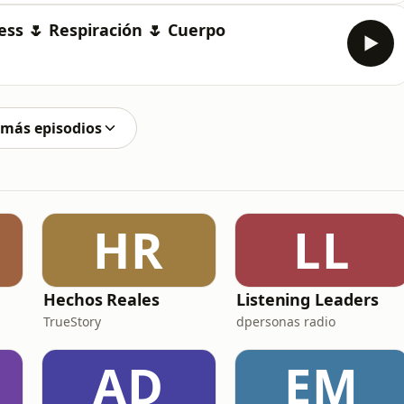
ess 🌷 Respiración 🌷 Cuerpo
 más episodios
HR
LL
Hechos Reales
Listening Leaders
TrueStory
dpersonas radio
AD
EM