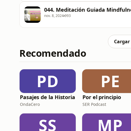
044. Meditación Guiada Mindfuln
nov. 8, 2024
993
Cargar
Recomendado
PD
PE
Pasajes de la Historia
Por el principio
OndaCero
SER Podcast
SS
MP