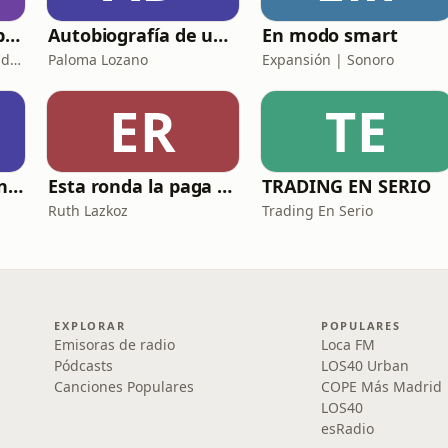
Mis Perfumes / Pablo Méndez
Autobiografía de un Yogui con sitar
En modo smart
Mis Perfumes Pablo Méndez
Paloma Lozano
Expansión | Sonoro
ER
TE
El Club de Inversión podcast
Esta ronda la paga Newton
TRADING EN SERIO
Ruth Lazkoz
Trading En Serio
EXPLORAR
POPULARES
Emisoras de radio
Loca FM
Pódcasts
LOS40 Urban
Canciones Populares
COPE Más Madrid
LOS40
esRadio