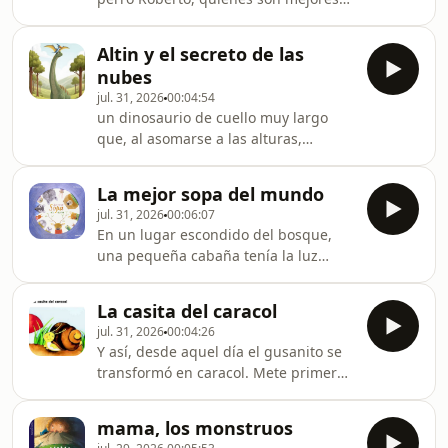
rdid=E4mbMgOQvmimYXow&amp;share_url=https
amigos y comparten todo, pero un día
se dan cuenta de que no saben cómo
Altin y el secreto de las
nació RobertoREDES
nubes
SOCIALESINSTAGRAMhttps://www.instagram.com/cuent
jul. 31, 2026
00:04:54
igsh=MW82OGs2eDZ6MnRrZQ%3D%3D#FACEBOOKhttps
un dinosaurio de cuello muy largo
rdid=E4mbMgOQvmimYXow&amp;share_url=https%
que, al asomarse a las alturas,
descubre una valiosa lección para
superar la tristeza.REDES
La mejor sopa del mundo
SOCIALESINSTAGRAMhttps://www.instagram.com/cuent
jul. 31, 2026
00:06:07
igsh=MW82OGs2eDZ6MnRrZQ%3D%3D#FACEBOOKhttps
En un lugar escondido del bosque,
rdid=E4mbMgOQvmimYXow&amp;share_url=https
una pequeña cabaña tenía la luz
encendida. Por la chimenea salía
humo: Tortuga estaba preparando su
La casita del caracol
comida. Sorprendidos por una
jul. 31, 2026
00:04:26
tormenta de nieve, varios animales se
Y así, desde aquel día el gusanito se
refugian en casa de Tortuga que, en
transformó en caracol. Mete primero
ese momento, había puesto agua a
la cola y deja tu cabeza afuera, así te
hervir para preparar una sopa.
puedes llevar tu casa a donde
...REDES
mama, los monstruos
quierasREDES
SOCIALESINSTAGRAMhttps://www.instagram.com/cuent