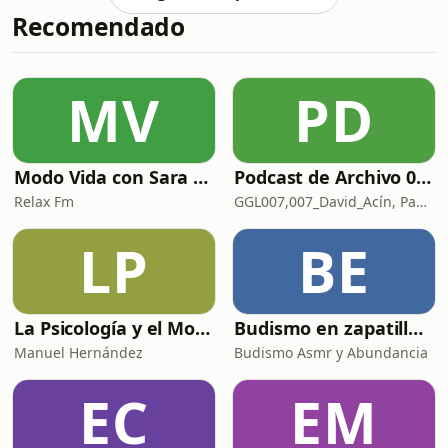
desobediente y posee un sólido
Recomendado
espíritu de contradicción, como
cualquier niño. Por eso hace todo al
revés. ..
MV
PD
Modo Vida con Sara Manzaneque
Podcast de Archivo 007
Relax Fm
GGL007,007_David_Acín, Pablo_Ortega, 58, AlbertoBond y Claalc
LP
BE
La Psicología y el Modelo Parcuve®
Budismo en zapatillas, El budismo sin sermones
Manuel Hernández
Budismo Asmr y Abundancia
EC
EM