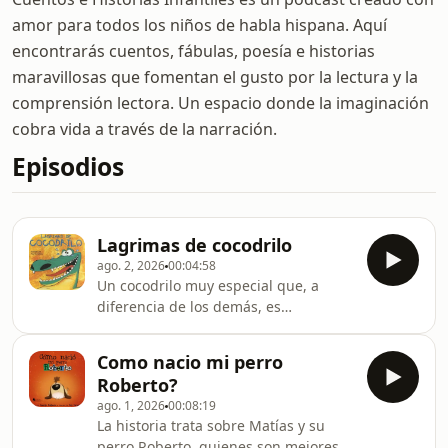
amor para todos los niños de habla hispana. Aquí
encontrarás cuentos, fábulas, poesía e historias
maravillosas que fomentan el gusto por la lectura y la
comprensión lectora. Un espacio donde la imaginación
cobra vida a través de la narración.
Episodios
Lagrimas de cocodrilo
ago. 2, 2026
00:04:58
Un cocodrilo muy especial que, a
diferencia de los demás, es
sumamente sensible y llora por todo:
de culpa cuando come una presa,
Como nacio mi perro
pero también de alegría, pena o
Roberto?
emoción. REDES
ago. 1, 2026
00:08:19
SOCIALESINSTAGRAMhttps://www.instagram.com/cuent
La historia trata sobre Matías y su
igsh=MW82OGs2eDZ6MnRrZQ%3D%3D#FACEBOOKhttps
perro Roberto, quienes son mejores