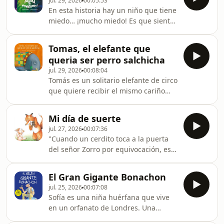
jul. 29, 2026
00:05:53
SOCIALESINSTAGRAMhttps://www.instagram.com/cuent
igsh=MW82OGs2eD
En esta historia hay un niño que tiene
igsh=MW82OGs2eDZ6MnRrZQ%3D%3D#FACEBOOKhttps
miedo… ¡mucho miedo! Es que siente
rdid=E4mbMgOQvmimYXow&amp;share_url=https%
que por las noches, en la oscuridad
de su habitación, deambulan
Tomas, el elefante que
monstruos peludos.REDES
queria ser perro salchicha
SOCIALESINSTAGRAMhttps://www.instagram.com/cuent
jul. 29, 2026
00:08:04
igsh=MW82OGs2eDZ6MnRrZQ%3D%3D#FACEBOOKhttps
Tomás es un solitario elefante de circo
rdid=E4mbMgOQvmimYXow&amp;share_url=https%
que quiere recibir el mismo cariño
que Salchichín, el perro salchicha de
la dueña del circo. Aun cuando Tomás
Mi día de suerte
logra ser adoptado y tratado como un
jul. 27, 2026
00:07:36
perrito, pronto se da cuenta de que
"Cuando un cerdito toca a la puerta
todos tienen que ser aceptados y
del señor Zorro por equivocación, este
queridos tal cual son, más allá de las
no puede dar crédito a su buena
apariencias.REDES
suerte. ¡No todos los días aparece la
SOCIALESINSTAGRAMhttps://www.instagram.com/cuent
El Gran Gigante Bonachon
comida en la puerta de la casa! Pero,
igsh=MW82OGs
jul. 25, 2026
00:07:08
¿no tendrá razón el cerdito en que
Sofía es una niña huérfana que vive
debería bañarlo antes de comérselo?
en un orfanato de Londres. Una
...
noche ve a través de su ventana una