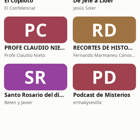
El Copiloto
De Jefe a Líder
El Confidencial
Jesús Soler
PC
RD
PROFE CLAUDIO NIETO
RECORTES DE HISTORIA Y CIENCIA
Profe Claudio Nieto
Fernando Marmaneu Cánovas
SR
PD
Santo Rosario del día. 🙏 Reza con nosotros en castellano 🇪🇸
Podcast de Misterios
Belen y Javier
ermakysevilla