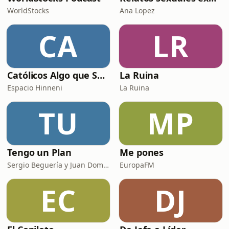
WorldStocks
Ana Lopez
CA
LR
Católicos Algo que Saber
La Ruina
Espacio Hinneni
La Ruina
TU
MP
Tengo un Plan
Me pones
Sergio Beguería y Juan Domínguez
EuropaFM
EC
DJ