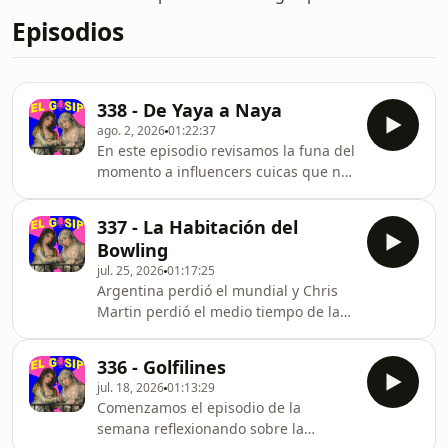
Episodios
338 - De Yaya a Naya
ago. 2, 2026
01:22:37
En este episodio revisamos la funa del
momento a influencers cuicas que no
cuidan a sus perros, repasamos lo
que fue el cahuín del temporal:
337 - La Habitación del
rescate en el cajón del Maipo,
Bowling
hacemos un recap de Bordaline on
jul. 25, 2026
01:17:25
Ice y nuestro encuentro con la única
Argentina perdió el mundial y Chris
influencer que vale la pena: Abuela
Martin perdió el medio tiempo de la
Yaya, nuevo escándalo de Naya Fácil
final (ganadora: MADONNA), nuevos
(con su Cybertruck), Suri Cruise ahora
quiebres en la farándula chilena:
es Suri NOT Cruise, se viene la nueva
336 - Golfilines
Felipe Kast y Pamela Díaz ya no son la
serie de
jul. 18, 2026
01:13:29
pareja más sexy del país, saludamos a
Comenzamos el episodio de la
dos fans famosas que tenemos, I will
semana reflexionando sobre la
remember you: murió MJ, la mamá de