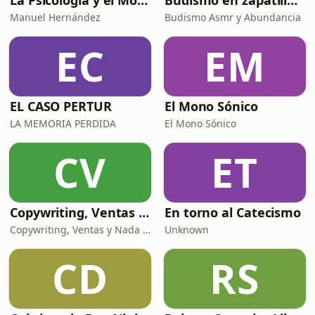
La Psicología y el Modelo Parcuve®
Budismo en zapatillas, El budismo sin sermones
Manuel Hernández
Budismo Asmr y Abundancia
EC
EM
EL CASO PERTUR
El Mono Sónico
LA MEMORIA PERDIDA
El Mono Sónico
CV
ET
Copywriting, Ventas y Nada que perder
En torno al Catecismo
Copywriting, Ventas y Nada que Perder
Unknown
CD
RS