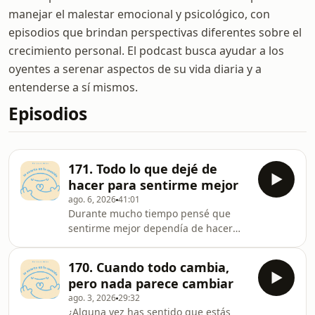
manejar el malestar emocional y psicológico, con
episodios que brindan perspectivas diferentes sobre el
crecimiento personal. El podcast busca ayudar a los
oyentes a serenar aspectos de su vida diaria y a
entenderse a sí mismos.
Episodios
171. Todo lo que dejé de
hacer para sentirme mejor
ago. 6, 2026
41:01
Durante mucho tiempo pensé que
sentirme mejor dependía de hacer
másss. Más hábitos, más libros, más
herramientas, más productividad.
170. Cuando todo cambia,
Pero con el tiempo me di cuenta de
pero nada parece cambiar
que gran parte de mi tranquilidad y
ago. 3, 2026
29:32
bienestar no llegó por todo lo que
¿Alguna vez has sentido que estás