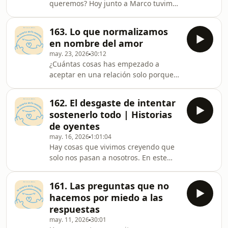
queremos? Hoy junto a Marco tuvimos
mantenerlo en nuestra vida.
una conversación sobre propósito,
¿Quieres&nbsp;empezar
sueños, expectativas y esas preguntas
terapia&nbsp;o contarnos tu historia
163. Lo que normalizamos
que muchas veces evitamos hacernos,
para un episodio?,&nbsp;aquí puedes
en nombre del amor
pero que pueden cambiar por
hacerlo t
may. 23, 2026
30:12
completo la forma en la que vemos
¿Cuántas cosas has empezado a
nuestra vida.¿Quieres&nbsp;empezar
aceptar en una relación solo porque
terapia&nbsp;o contarnos tu historia
creíste que eran normales? En este
para un episodio?,&nbsp;aquí puedes
episodio quiero invitarte a cuestionar
hacerlo todo: 👇🏼
162. El desgaste de intentar
esas dinámicas, creencias y
https://linktr.ee/lacuartaeslavenci
sostenerlo todo | Historias
comportamientos que muchas veces
de oyentes
confundimos con amor, pero que en
may. 16, 2026
1:01:04
realidad pueden estar generándote
Hay cosas que vivimos creyendo que
mucho más malestar del que te llegas
solo nos pasan a nosotros. En este
a imaginar.¿Quieres&nbsp;empezar
episodio leemos algunas de sus
terapia&nbsp;o contarnos tu historia
historias para reflexionar,
para un episodio?,&nbsp;
161. Las preguntas que no
acompañarnos y poner en voz alta
hacemos por miedo a las
aquello que muchas veces nos duele
respuestas
en silencio.¿Quieres&nbsp;empezar
may. 11, 2026
30:01
terapia&nbsp;o contarnos tu historia