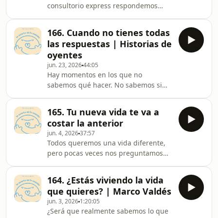
consultorio express respondemos
terapia&nbsp;o contarnos tu historia
algunas de las preguntas que
para un episodio?,&nbsp;aquí puedes
ustedes me enviaron sobre
hacerlo todo: 👇🏼
166. Cuando no tienes todas
relaciones, límites, amor propio y
https://linktr.ee/lacuartaeslavencidaSi
las respuestas | Historias de
decisiones difíciles.Tal vez hoy no
estás ley
oyentes
tengamos todas las respuestas, pero
jun. 23, 2026
44:05
podemos empezar a pensarlas
Hay momentos en los que no
juntas/os¿Quieres&nbsp;empezar
sabemos qué hacer. No sabemos si
terapia&nbsp;o contarnos tu historia
quedarnos o irnos, si esperar o
para un episodio?,&nbsp;aquí puedes
avanzar, si estamos tomando la
hacerlo todo: 👇🏼
165. Tu nueva vida te va a
decisión correcta o simplemente
https://linktr.ee/lacuartaesla
costar la anterior
estamos tratando de hacer lo mejor
jun. 4, 2026
37:57
que podemos con lo que tenemos
Todos queremos una vida diferente,
hoy.En este episodio, tres historias de
pero pocas veces nos preguntamos
oyentes nos acompañan para hablar
quién necesitamos ser para
de la culpa, la incertidumbre y esos
sostenerla. En este episodio hablamos
momentos en los que sentimos que
164. ¿Estás viviendo la vida
de sueños, oportunidades, cambios,
no sabemos qué hacer.
que quieres? | Marco Valdés
identidad y de por qué a veces el
¿Quieres&nbsp;
jun. 3, 2026
1:20:05
verdadero reto no es recibir aquello
¿Será que realmente sabemos lo que
que deseamos, sino aprender a