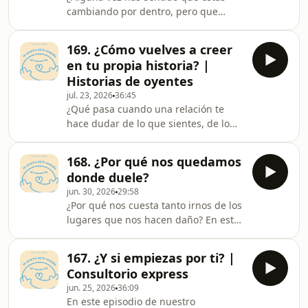
había agregado a mi vida, sino por
cambiando por dentro, pero que
todo lo que decidí dejar de hacer. En
cuando miras tu vida parece que
este episodio quiero compartirte
nada está pasando? En este episodio
algunas de esas cosas que solté y
169. ¿Cómo vuelves a creer
hablamos de esa parte del cambio de
que, terminaron hacie
en tu propia historia? |
la que casi nadie habla: el medio. Ese
Historias de oyentes
momento en el que ya diste los
jul. 23, 2026
36:45
primeros pasos, pero todavía no ves
¿Qué pasa cuando una relación te
resultados y empiezas a preguntarte
hace dudar de lo que sientes, de lo
si realmente estás
que recuerdas y hasta de quién eres?
avanzando¿Quieres&nbsp;empezar
En este episodio hablamos de lo difícil
terapia&nbsp;o contarnos tu historia
168. ¿Por qué nos quedamos
que puede ser ponerle nombre a lo
pa
donde duele?
vivido, volver a confiar en nosotros y
jun. 30, 2026
29:58
empezar, poco a poco, a recuperar
¿Por qué nos cuesta tanto irnos de los
nuestra propia voz.
lugares que nos hacen daño? En este
¿Quieres&nbsp;empezar
episodio hablamos de la esperanza,
terapia&nbsp;o contarnos tu historia
las creencias, los patrones que nos
para un episodio?,&nbsp;aquí puedes
167. ¿Y si empiezas por ti? |
mantienen allí y de cómo empezar a
hacerlo todo: 👇🏼https://linktr.ee
Consultorio express
recuperar partes de nosotros que
jun. 25, 2026
36:09
hemos dejado en el camino.
En este episodio de nuestro
¿Quieres&nbsp;empezar