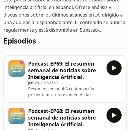
inteligencia artificial en español. Ofrece análisis y
discusiones sobre los últimos avances en IA, dirigido a
una audiencia hispanohablante. El contenido se publica
regularmente y está disponible en Substack.
Episodios
Podcast-EP69: El resumen
semanal de noticias sobre
Inteligencia Artificial.
jun. 29, 2026
1563
Resumen semanal:A continuación
presentamos un resumen de las
noticias más destacadas de la
semana:Claude de Anthropic gana
Podcast-EP68: El resumen
terreno frente a ChatGPT* Claude
semanal de noticias sobre
está captando una cuota creciente de
Inteligencia Artificial.
consumidores que pagan por