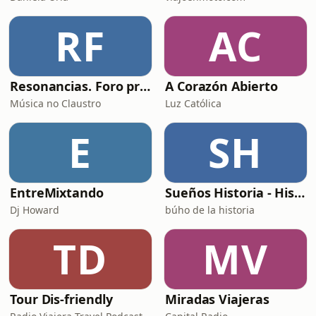
RF
AC
Resonancias. Foro profesional de instrumentos musicais
A Corazón Abierto
Música no Claustro
Luz Católica
E
SH
EntreMixtando
Sueños Historia - Histórico Podcast de historia relajada para dormir
Dj Howard
búho de la historia
TD
MV
Tour Dis-friendly
Miradas Viajeras