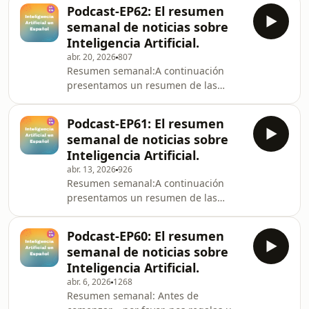
semana:Patrocinado por Fanaticca 🚀
alcanzó una valoración cercana
Podcast-EP62: El resumen
Con fanaticca, tu comunidad no solo
semanal de noticias sobre
te apoya… ¡te impulsa! Lanza
Inteligencia Artificial.
campañas, conecta con seguidores
abr. 20, 2026
807
reales y transforma el fandom en
Resumen semanal:A continuación
resultados.Recauda fondos de forma
presentamos un resumen de las
segura, conecta con personas que
noticias más destacadas de la
creen en tu visión y lleva tu iniciativa
semana:Claude Design y la evolución
al siguiente nivel desde cualquier
Podcast-EP61: El resumen
de Anthropic* Anthropic lanzó Claude
semanal de noticias sobre
Design, una herramienta
Inteligencia Artificial.
experimental que permite crear
abr. 13, 2026
926
prototipos, presentaciones y sitios
Resumen semanal:A continuación
web mediante lenguaje natural,
presentamos un resumen de las
compitiendo directamente con Figma
noticias más destacadas de la
y Adobe.* El sistema puede aprender
semana:Claude Mythos: El riesgo de
la identidad visual de una empresa
Podcast-EP60: El resumen
una IA con capacidades de hackeo*
analizan
semanal de noticias sobre
Anthropic desarrolló Claude Mythos
Inteligencia Artificial.
Preview, un modelo tan potente para
abr. 6, 2026
1268
explotar vulnerabilidades
Resumen semanal: Antes de
informáticas (incluyendo fallos de