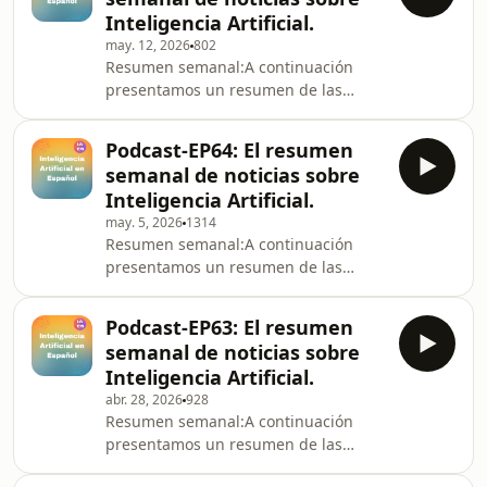
Suscríbete para acceder a artículos
Inteligencia Artificial.
exclusivos, herramientas útiles y
may. 12, 2026
802
consejos prácticos para aprovecharla
Resumen semanal:A continuación
antes que los demás.La Era de los
presentamos un resumen de las
Humanos Sintéticos y la Identidad
noticias más destacadas de la
Digital* La IA generativa ha
semana: 🚀 La revolución de la
evolucionado de la creación de
Podcast-EP64: El resumen
inteligencia artificial ya empezó.💎
contenido
semanal de noticias sobre
Suscríbete para acceder a artículos
Inteligencia Artificial.
exclusivos, herramientas útiles y
may. 5, 2026
1314
consejos prácticos para aprovecharla
Resumen semanal:A continuación
antes que los demás.El giro hacia la
presentamos un resumen de las
IA empresarial* La industria de la IA
noticias más destacadas de la
ha pasado de enfocarse en usuarios
semana:🚀 La revolución de la
individuales a priorizar l
Podcast-EP63: El resumen
inteligencia artificial ya empezó.💎
semanal de noticias sobre
Suscríbete para acceder a artículos
Inteligencia Artificial.
exclusivos, herramientas útiles y
abr. 28, 2026
928
consejos prácticos para aprovecharla
Resumen semanal:A continuación
antes que los demás.Anthropic roza el
presentamos un resumen de las
billón: la guerra por dominar la
noticias más destacadas de la
inteligencia artificial* Anthropic