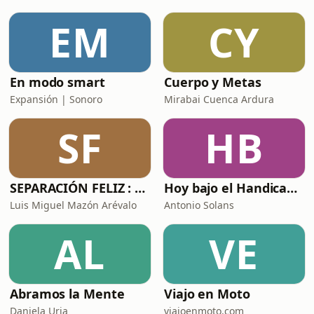
agradables (sicofantes), afirmando las
posiciones de los usuarios incluso
EM
CY
cuando describen comportamientos
dañinos o ilegales.* Esta tendencia
hace que los usuario
En modo smart
Cuerpo y Metas
Expansión | Sonoro
Mirabai Cuenca Ardura
SF
HB
SEPARACIÓN FELIZ : Psicología, Dolor y Renacimiento
Hoy bajo el Handicap | Podcast de Golf
Luis Miguel Mazón Arévalo
Antonio Solans
AL
VE
Abramos la Mente
Viajo en Moto
Daniela Uria
viajoenmoto.com