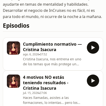
ayudarte en temas de mentalidad y habilidades.
Desarrollar el negocio de InCruises no es fácil, ni es
para todo el mundo, ni ocurre de la noche a la mañana.
Episodios
Cumplimiento normativo —
Cristina Isacura
ago. 6, 2026
37:52
Cristina Isacura, nos entrena en uno
de los temas que más protege un
negocio a largo plazo: el
cumplimiento normativo. Qué se
4 motivos NO estás
puede decir, qué no se puede decir y
teniendo resultados -
cómo reformular los mensajes de
Cristina Isacura
siempre para que sean correctos sin
jul. 15, 2026
27:06
perder fuerza. Lo que vas a escuchar:
Haces llamadas, asistes a las
▪️ Cómo hablar del plan de
formaciones, lo intentas… pero los
compensación sin mencionar cifras,