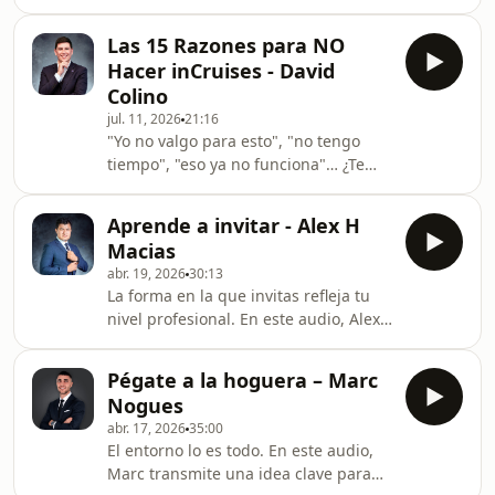
resultados no llegan. ¿Qué está
plazos ni rangos de ingresos. ▪️ Por
fallando? En este audio, Cristina
qué un testimonio con resulta
Las 15 Razones para NO
Isacura pone el dedo en la llaga y
Hacer inCruises - David
comparte los 4 motivos más
Colino
frecuentes por los que un socio
jul. 11, 2026
21:16
trabaja sin avanzar — y lo mejor: qué
"Yo no valgo para esto", "no tengo
hacer con cada uno de ellos. No se
tiempo", "eso ya no funciona"… ¿Te
trata de trabajar más, sino de
suenan? En este audio, David Colino
detectar qué estás haciendo (o
recorre una a una las 15 razones más
dejando de hacer) que frena tu
Aprende a invitar - Alex H
habituales que la gente se da a sí
progres
Macias
misma para no empezar (o para
abr. 19, 2026
30:13
abandonar antes de tiempo), y las
La forma en la que invitas refleja tu
desmonta con claridad, sentido
nivel profesional. En este audio, Alex
común y experiencia real de campo.
H Macías profundiza en cómo una
No es una charla motivacional vacía:
invitación bien hecha no solo conecta
es un repaso honesto a las excusas,
Pégate a la hoguera – Marc
a más personas, sino que eleva tu
miedos y creencias
Nogues
liderazgo dentro del negocio.
abr. 17, 2026
35:00
Aprenderás: • Cómo invitar desde la
El entorno lo es todo. En este audio,
seguridad, no desde la necesidad •
Marc transmite una idea clave para
Por qué tu tono y actitud lo cambian