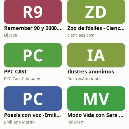
R9
ZD
Remember 90 y 2000 en PLAY WITH ME by Dj Java
Zoo de fósiles - Cienciaes.com
Dj Java
cienciaes.com
PC
IA
PPC CAST
Ilustres anonimos
PPC Cast Company
IlustresAnonimos
PC
MV
Poesía con voz -Emiliano Martín- Podcasts
Modo Vida con Sara Manzaneque
Emiliano Martín
Relax Fm