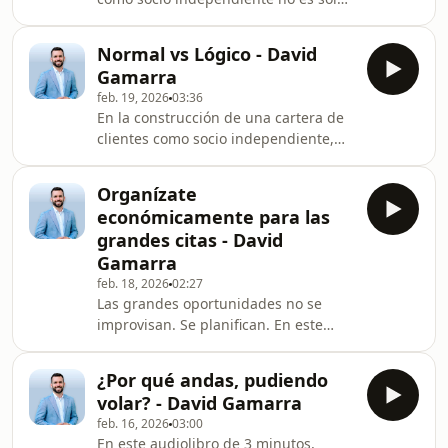
que estaban indecisos • Organizar
una cuestión de estrategia. Es una
presentaciones presenciales • Hacer
cuestión de gestión emocional. En
seguimientos
Normal vs Lógico - David
este audiolibro, David Gamarra
Gamarra
aborda un tema silencioso pero
feb. 19, 2026
03:36
determinante en el crecimiento
En la construcción de una cartera de
profesional: la ansiedad. Ansiedad
clientes como socio independiente,
por cerrar. Ansiedad por resultados
hay una diferencia clave que pocos
rápidos. Ansiedad cuando un
entienden: lo que es “normal” no
prospecto no responde. Ansiedad
Organízate
siempre es lo que es “lógico”. En este
cuando el volumen no es el esperado
económicamente para las
audiolibro, David Gamarra invita a
grandes citas - David
cuestionar comportamientos
Gamarra
habituales que, aunque sean
feb. 18, 2026
02:27
comunes, no necesariamente te
Las grandes oportunidades no se
acercan a tus objetivos. Es normal
improvisan. Se planifican. En este
procrastinar. Es normal no hacer
audio, David Gamarra comparte una
seguimiento. Es normal no inver
reflexión clave sobre algo que muchos
¿Por qué andas, pudiendo
emprendedores ignoran: la
volar? - David Gamarra
organización económica previa a las
feb. 16, 2026
03:00
grandes citas, eventos y decisiones
En este audiolibro de 3 minutos,