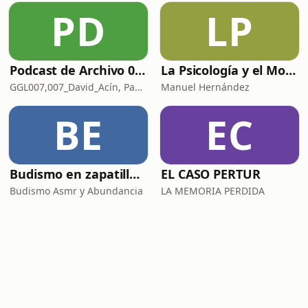
PD
LP
Podcast de Archivo 007
La Psicología y el Modelo Parcuve®
GGL007,007_David_Acín, Pablo_Ortega, 58, AlbertoBond y Claalc
Manuel Hernández
BE
EC
Budismo en zapatillas, El budismo sin sermones
EL CASO PERTUR
Budismo Asmr y Abundancia
LA MEMORIA PERDIDA