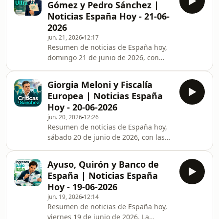
Gómez y Pedro Sánchez |
internacionales, la declaración de José
Noticias España Hoy - 21-06-
Luis Rodríguez Zapatero ante el juez
2026
por presunta corrupción, el triunfo de
jun. 21, 2026
12:17
la selección española de fútbol ante
Resumen de noticias de España hoy,
Arabia Saudí en el Mundial 2026, y la
domingo 21 de junio de 2026, con
ola de calor que activa avisos en 15
foco en la investigación judicial a José
comu
Luis Rodríguez Zapatero por su
Giorgia Meloni y Fiscalía
relación con Plus Ultra y la imputación
Europea | Noticias España
de sus hijas y secretaria. También
Hoy - 20-06-2026
repasamos la investigación de la UCO
jun. 20, 2026
12:26
al entorno de Isabel Díaz Ayuso, la
Resumen de noticias de España hoy,
reacción de Óscar Puente ante la
sábado 20 de junio de 2026, con las
decisión judicial sobre Begoña Gómez
críticas de Giorgia Meloni y otros
y la petición de Alberto Núñez Feijóo a
líderes de la UE a Pedro Sánchez por
Pe
Ayuso, Quirón y Banco de
la regularización de inmigrantes, el
España | Noticias España
posible adelanto electoral si no se
Hoy - 19-06-2026
aprueban los Presupuestos, y la
jun. 19, 2026
12:14
investigación de la Fiscalía Europea
Resumen de noticias de España hoy,
sobre contratos adjudicados a Juan
viernes 19 de junio de 2026. La