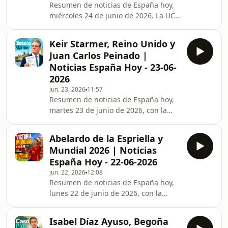
Resumen de noticias de España hoy,
disolución de las Cortes. Begoña
miércoles 24 de junio de 2026. La UCO
Gómez entrega su pasaporte en el
investiga al expresidente de la SEPI
juzgado tras la decisión del juez
por presuntas comisiones en el
Peinado. Además, Elisa Mouliaá
Keir Starmer, Reino Unido y
rescate de Tubos Reunidos, mientras
Juan Carlos Peinado |
el Ayuntamiento de Soria suspende a
Noticias España Hoy - 23-06-
la concejala Yolanda Santos tras su
2026
detención en una operación
jun. 23, 2026
11:57
anticorrupción. Felipe González y
Resumen de noticias de España hoy,
Emiliano García-Page critican el
martes 23 de junio de 2026, con la
liderazgo de Pedro Sánchez en un
dimisión de Keir Starmer como primer
contexto de condenas por
ministro del Reino Unido y líder
Abelardo de la Espriella y
laborista, la citación judicial a Begoña
Mundial 2026 | Noticias
Gómez para entregar su pasaporte en
España Hoy - 22-06-2026
un caso instruido por el juez Juan
jun. 22, 2026
12:08
Carlos Peinado, y la ola de calor que
Resumen de noticias de España hoy,
mantiene en alerta a 16 comunidades
lunes 22 de junio de 2026, con la
autónomas según la AEMET. Además,
victoria de Abelardo de la Espriella en
actualización sobre la investigación
las elecciones presidenciales de
jud
Isabel Díaz Ayuso, Begoña
Colombia y las reacciones