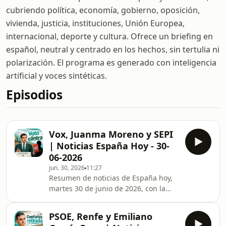
cubriendo política, economía, gobierno, oposición,
vivienda, justicia, instituciones, Unión Europea,
internacional, deporte y cultura. Ofrece un briefing en
español, neutral y centrado en los hechos, sin tertulia ni
polarización. El programa es generado con inteligencia
artificial y voces sintéticas.
Episodios
Vox, Juanma Moreno y SEPI
| Noticias España Hoy - 30-
06-2026
jun. 30, 2026
11:27
Resumen de noticias de España hoy,
martes 30 de junio de 2026, con la
decisión de Vox de votar en contra de
la investidura de Juanma Moreno en
PSOE, Renfe y Emiliano
Andalucía, la imputación de la