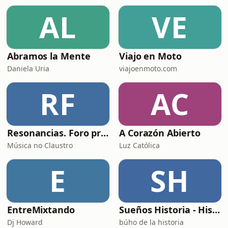
AL
VE
Abramos la Mente
Viajo en Moto
Daniela Uria
viajoenmoto.com
RF
AC
Resonancias. Foro profesional de instrumentos musicais
A Corazón Abierto
Música no Claustro
Luz Católica
E
SH
EntreMixtando
Sueños Historia - Histórico Podcast de historia relajada para dormir
Dj Howard
búho de la historia