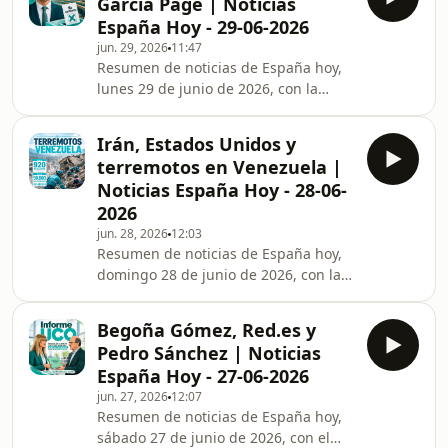
García Page | Noticias
presidenta de la SEPI y otros altos
España Hoy - 29-06-2026
cargos en el caso Leire Díez, y la
jun. 29, 2026
11:47
actualización de víctimas tras los
Resumen de noticias de España hoy,
terremotos en Venezuela. Además,
lunes 29 de junio de 2026, con la
novedades sobre la prórroga de
reunión del Comité Federal del PSOE
alquileres impulsada por Sumar y la
donde Pedro Sánchez y Emiliano
imputación a la jefa
Irán, Estados Unidos y
García Page debaten sobre el futuro
terremotos en Venezuela |
del partido y la posibilidad de
Noticias España Hoy - 28-06-
adelantar elecciones. El Congreso
2026
retira su confianza a Sánchez tras una
jun. 28, 2026
12:03
votación clave. Se actualizan las cifras
Resumen de noticias de España hoy,
del doble terremoto en Venezuela,
domingo 28 de junio de 2026, con la
con 17 españoles fallecidos y cientos
última hora sobre los terremotos en
de desapar
Venezuela, que han dejado al menos
Begoña Gómez, Red.es y
920 muertos y más de 50.000
Pedro Sánchez | Noticias
desaparecidos según la ONU. El
España Hoy - 27-06-2026
episodio aborda la investigación
jun. 27, 2026
12:07
judicial a José Luis Rodríguez
Resumen de noticias de España hoy,
Zapatero por presunto tráfico de
sábado 27 de junio de 2026, con el
influencias, la defensa de Pedro