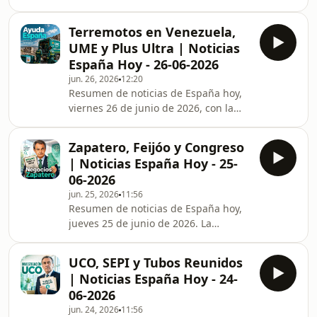
informe de la UCO sobre presuntas
Sánchez a su familia y al PSOE en un
irregularidades en Red.es que
contexto de tensión interna, y l
Terremotos en Venezuela,
afectan a Begoña Gómez y Juan Carlos
UME y Plus Ultra | Noticias
Barrabés, la tensión en el Comité
España Hoy - 26-06-2026
Federal del PSOE con críticas internas
jun. 26, 2026
12:20
a Pedro Sánchez, el balance de
Resumen de noticias de España hoy,
víctimas españolas tras los terremotos
viernes 26 de junio de 2026, con la
en Venezuela y el despliegue de la
respuesta del Gobierno español a los
UME, y la investigación judicial sobre
terremotos en Venezuela, el
las joyas de
Zapatero, Feijóo y Congreso
despliegue de la UME y la AECID, la
| Noticias España Hoy - 25-
confirmación de víctimas españolas y
06-2026
la aprobación en el Congreso de una
jun. 25, 2026
11:56
moción no vinculante que pide la
Resumen de noticias de España hoy,
dimisión de Pedro Sánchez. Además,
jueves 25 de junio de 2026. La
novedades en la investigación sobre
investigación sobre José Luis
Zapatero y el caso Plus Ultra, y
Rodríguez Zapatero se centra en sus
advertencias de in
UCO, SEPI y Tubos Reunidos
negocios en Bolivia y presuntas
| Noticias España Hoy - 24-
influencias políticas. En el Congreso,
06-2026
Alberto Núñez Feijóo acusa a Pedro
jun. 24, 2026
11:56
Sánchez de corrupción y pide la