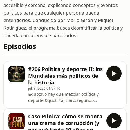
accesible y cercana, explicando conceptos y eventos
políticos para que cualquier persona pueda
entenderlos. Conducido por Mario Girón y Miguel
Rodríguez, el programa busca desmitificar la política y
hacerla comprensible para todos.
Episodios
#206 Política y deporte II: los
Mundiales más políticos de
la historia
jul. 8, 2026
01:27:10
&quot;No hay que mezclar política y
deporte.&quot; Ya, claro.Segundo
volumen de nuestra serie sobre
política y deporte. Miguel repasa los
Caso Púnica: cómo se monta
Mundiales de fútbol más políticos de
una trama de corrupción (y
la historia: el escaparate fascista de
por qué tarda 10 años en