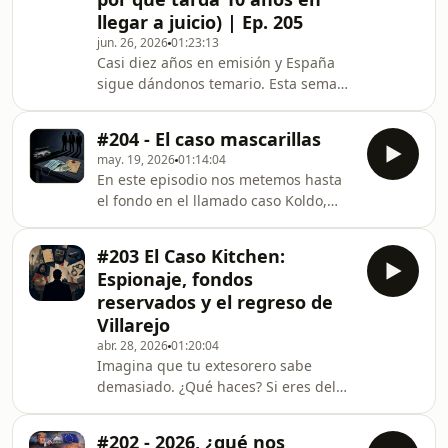
Mussolini en Italia 34, la dictadura de
llegar a juicio) | Ep. 205
Videla en Argentina 78, el Mundial de
jun. 26, 2026
01:23:13
la España que salía de la Transición,
Casi diez años en emisión y España
el debate sobre identidad e
sigue dándonos temario. Esta semana
inmigración de la Francia del 98 y el
nos metemos con el Caso Púnica, una
prim
de las grandes tramas de corrupción
#204 - El caso mascarillas
del pelotazo inmobiliario que, más de
may. 19, 2026
01:14:04
diez años después de las detenciones
En este episodio nos metemos hasta
de 2014, por fin llega a juicio oral.Te
el fondo en el llamado caso Koldo,
contamos qué fue la Operación
una de las tramas de corrupción que
Púnica: una red estable entre 2003 y
más ha sacudido al PSOE en los
2011, organizada en círculos
#203 El Caso Kitchen:
últimos años. ¿Cómo acabaron José
concéntricos alrededor de Francisco
Espionaje, fondos
Luis Ábalos (exministro de
Granados,
reservados y el regreso de
Transportes), su asesor Koldo García y
Villarejo
el comisionista Víctor de Aldama
abr. 28, 2026
01:20:04
imputados por organización criminal,
Imagina que tu extesorero sabe
cohecho, tráfico de influencias y
demasiado. ¿Qué haces? Si eres del
malversación?Repasamos los
montón, rezas. Si eres del Gobierno,
contratos millonarios adjudicado
montas una operación de espionaje
#202 - 2026, ¿qué nos